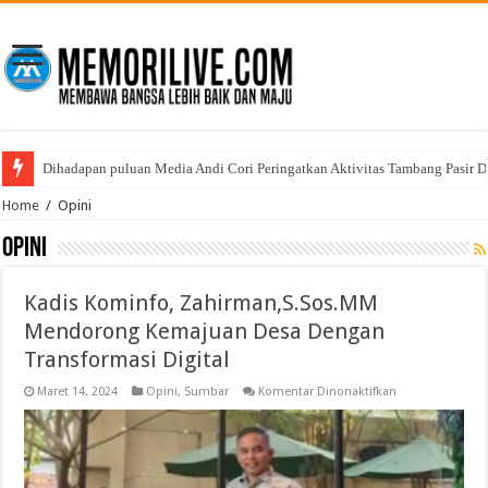
Dihadapan puluan Media Andi Cori Peringatkan Aktivitas Tambang Pasir D
Polresta Tanjungpinang Musnahkan Barang Bukti Narkotika, Komitmen Pe
Home
/
Opini
Opini
Kadis Kominfo, Zahirman,S.Sos.MM
Mendorong Kemajuan Desa Dengan
Transformasi Digital
pada
Maret 14, 2024
Opini
,
Sumbar
Komentar Dinonaktifkan
Kadis
Kominfo,
Zahirman,S.So
Mendorong
Kemajuan
Desa