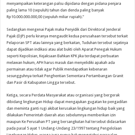
menyampaikan keterangan palsu dipidana dengan pidana penjara
paling lama 10 (sepuluh) tahun dan denda paling banyak
Rp10.000.000.000,00 (sepuluh miliar rupiah).”
Sedangkan mengenai Pajak maka Penyidik dari Direktoral Jenderal
Pajak (DJP) perlu kiranya mengaudit kedua perusahaan tersebut terkait
Pelaporan SPT atau lainnya yang berkaitan, Tuduhan tersebut sejatinya
dapat dijadikan indikasi atau alat bukti oleh Aparat Penegak Hukum
seperti Kepolisian, Kejaksaan Bahkan KPK jika terdapat perbuatan
melawan hukum, APH harus masuk dan menyelidiki apakah ada
permainan atau tidak agar Publik mendapatkan kebenaran
sesungguhnya terkait Penghentian Sementara Pertambangan Granit
dan Pasir di Kabupaten Lingga tersebut.
Ketiga, secara Perdata Masyarakat atau organisasi yang bergerak
dibidang lingkungan Hidup dapat mengajukan gugatan ke pengadilan
dan meminta ganti rugi akibat kerusakan lingkungan hidup baik yang
dilakukan Pemerintah daerah atas sebelumnya memberikan izin
maupun Ke Perusahan PT yang bersangkutan hal tersebut didasarkan
pada pasal 5 ayat 1 Undang-Undang 23/1997 tentang Pengelolaan
Lingkungan Hidup, warga juga punya hak mengetahui persoalan