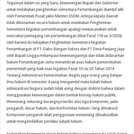
Tegasnya dalam uu yang baru, kewenangan Bupati dan Gubernur
untuk melakukan penghentian sementara Pertambangan diambil alih
oleh Pemerintah Pusat yakni Menteri ESDM. Artinya kepala daerah
tidak dibenarkan secara hukum untuk melakukan Penghentian
Sementara kegiatan pertambangan apalagi mewacanakan untuk
mencabut pemegang izin pertambangan (lihat Pasal 118 uu 3/2020)
oleh karena itu kebijakan Penghentian Sementara kegiatan
Pertambangan di PT. Dabo Bangun Sukses dan PT Deva Panjang Jaya
oleh Bupati Lingga melampaui kewenangannya dan tidak didasarkan
hukum Pertambangan serta menambrak asas hukum pemerintahan
pemerintah yang baik asas legalitas Pasal 10 Uu 30 Tahun 2014
Tentang Administrasi Pemerintahan. Begitu juga orang yang belajar
ilmu hukum di semester 4 yang mengambil mata kuliah hukum
adminastrasi Negara sudah tidak asing dengan doktrin bahwa dalam
menggunakan kewenangan dalam bentuk konsep hukum publik,
Wewenang sekurang-kurangnya terdiri atas tiga komponen, yaitu
pengaruh, dasar hukum, dan konformitas hukum. Yang dimaksud
Komponen pengaruh ialah penggunaan wewenang dimaksudkan
untuk mengendalikan perilaku subjek hukum.
Sedangkan Komponen dasar hukum bahwa wewenang itu selalu harus