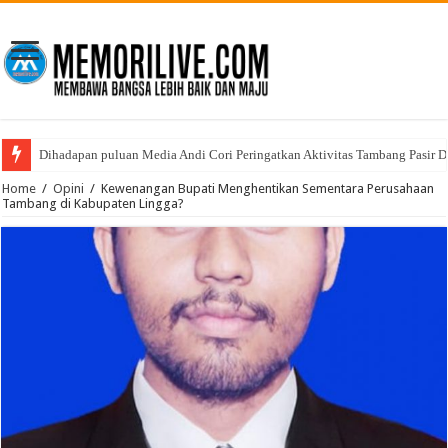
Dihadapan puluan Media Andi Cori Peringatkan Aktivitas Tambang Pasir D
Polresta Tanjungpinang Musnahkan Barang Bukti Narkotika, Komitmen Pe
Home
/
Opini
/
Kewenangan Bupati Menghentikan Sementara Perusahaan
Tambang di Kabupaten Lingga?