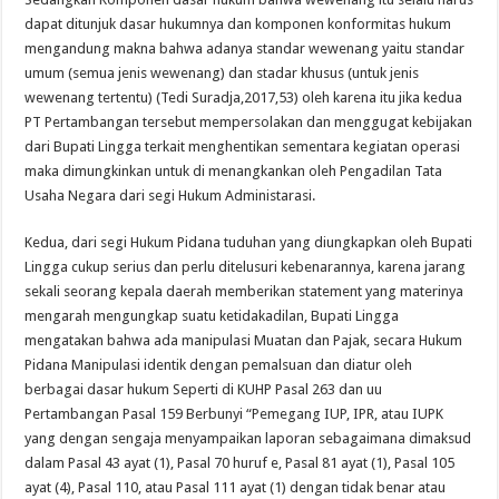
dapat ditunjuk dasar hukumnya dan komponen konformitas hukum
mengandung makna bahwa adanya standar wewenang yaitu standar
umum (semua jenis wewenang) dan stadar khusus (untuk jenis
wewenang tertentu) (Tedi Suradja,2017,53) oleh karena itu jika kedua
PT Pertambangan tersebut mempersolakan dan menggugat kebijakan
dari Bupati Lingga terkait menghentikan sementara kegiatan operasi
maka dimungkinkan untuk di menangkankan oleh Pengadilan Tata
Usaha Negara dari segi Hukum Administarasi.
Kedua, dari segi Hukum Pidana tuduhan yang diungkapkan oleh Bupati
Lingga cukup serius dan perlu ditelusuri kebenarannya, karena jarang
sekali seorang kepala daerah memberikan statement yang materinya
mengarah mengungkap suatu ketidakadilan, Bupati Lingga
mengatakan bahwa ada manipulasi Muatan dan Pajak, secara Hukum
Pidana Manipulasi identik dengan pemalsuan dan diatur oleh
berbagai dasar hukum Seperti di KUHP Pasal 263 dan uu
Pertambangan Pasal 159 Berbunyi “Pemegang IUP, IPR, atau IUPK
yang dengan sengaja menyampaikan laporan sebagaimana dimaksud
dalam Pasal 43 ayat (1), Pasal 70 huruf e, Pasal 81 ayat (1), Pasal 105
ayat (4), Pasal 110, atau Pasal 111 ayat (1) dengan tidak benar atau