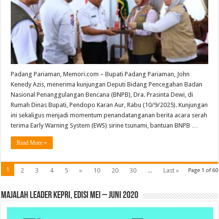
JKA
Sangat
Apresiasi
dan
Terimakasih
Padang Pariaman, Memori.com – Bupati Padang Pariaman, John
Kenedy Azis, menerima kunjungan Deputi Bidang Pencegahan Badan
Nasional Penanggulangan Bencana (BNPB), Dra. Prasinta Dewi, di
Rumah Dinas Bupati, Pendopo Karan Aur, Rabu (10/9/2025). Kunjungan
ini sekaligus menjadi momentum penandatanganan berita acara serah
terima Early Warning System (EWS) sirine tsunami, bantuan BNPB …
Read More »
1
2
3
4
5
»
10
20
30
...
Last »
Page 1 of 60
MAJALAH LEADER KEPRI, EDISI MEI – JUNI 2020