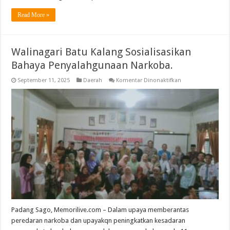
Read More »
Walinagari Batu Kalang Sosialisasikan
Bahaya Penyalahgunaan Narkoba.
pada
September 11, 2025
Daerah
Komentar Dinonaktifkan
Walinagari
Batu
Kalang
Sosialisasikan
Bahaya
Penyalahgunaan
Narkoba.
Padang Sago, Memorilive.com – Dalam upaya memberantas
peredaran narkoba dan upayakqn peningkatkan kesadaran