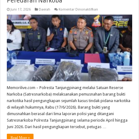
Peredaran Narkoba
pada
Juni 17, 2026
Daerah
Komentar Dinonaktifkan
Polresta
Tanjungpinang
Musnahkan
Barang
Bukti
Narkotika,
Komitmen
Perangi
Peredaran
Narkoba
Memorilive.com – Polresta Tanjungpinang melalui Satuan Reserse
Narkoba (Satresnarkoba) melaksanakan pemusnahan barang bukti
narkotika hasil pengungkapan sejumlah kasus tindak pidana narkotika
di wilayah hukumnya, Rabu (17/6/2026). Barang bukti yang
dimusnahkan berasal dari lima laporan polisi yang ditangani
Satresnarkoba Polresta Tanjungpinang selama periode April hingga
Juni 2026. Dari hasil pengungkapan tersebut, petugas …
Read More »