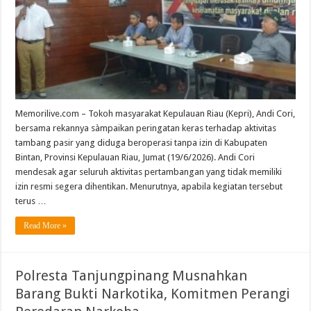
Aktivitas
Tambang
Pasir
Diduga
Ilegal
di
Bintan
Memorilive.com – Tokoh masyarakat Kepulauan Riau (Kepri), Andi Cori,
bersama rekannya sàmpaikan peringatan keras terhadap aktivitas
tambang pasir yang diduga beroperasi tanpa izin di Kabupaten
Bintan, Provinsi Kepulauan Riau, Jumat (19/6/2026). Andi Cori
mendesak agar seluruh aktivitas pertambangan yang tidak memiliki
izin resmi segera dihentikan. Menurutnya, apabila kegiatan tersebut
terus …
Read More »
Polresta Tanjungpinang Musnahkan
Barang Bukti Narkotika, Komitmen Perangi