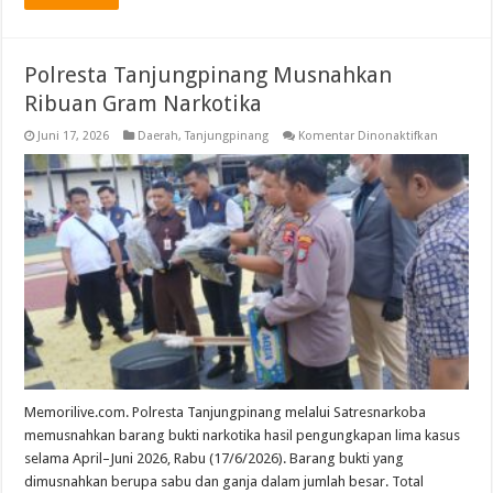
Polresta Tanjungpinang Musnahkan
Ribuan Gram Narkotika
pada
Juni 17, 2026
Daerah
,
Tanjungpinang
Komentar Dinonaktifkan
Polresta
Tanjungp
Musnahk
Ribuan
Gram
Narkotika
Memorilive.com. Polresta Tanjungpinang melalui Satresnarkoba
memusnahkan barang bukti narkotika hasil pengungkapan lima kasus
selama April–Juni 2026, Rabu (17/6/2026). Barang bukti yang
dimusnahkan berupa sabu dan ganja dalam jumlah besar. Total