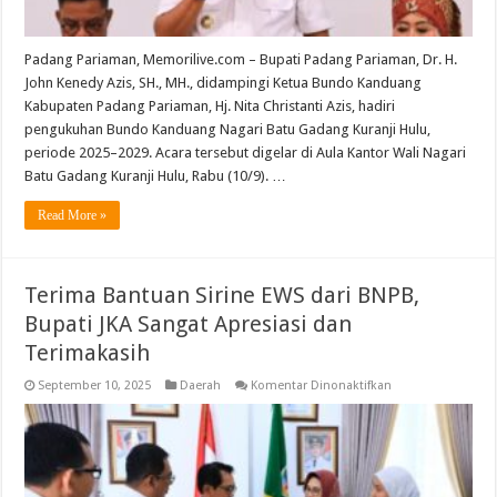
Padang Pariaman, Memorilive.com – Bupati Padang Pariaman, Dr. H.
John Kenedy Azis, SH., MH., didampingi Ketua Bundo Kanduang
Kabupaten Padang Pariaman, Hj. Nita Christanti Azis, hadiri
pengukuhan Bundo Kanduang Nagari Batu Gadang Kuranji Hulu,
periode 2025–2029. Acara tersebut digelar di Aula Kantor Wali Nagari
Batu Gadang Kuranji Hulu, Rabu (10/9). …
Read More »
Terima Bantuan Sirine EWS dari BNPB,
Bupati JKA Sangat Apresiasi dan
Terimakasih
pada
September 10, 2025
Daerah
Komentar Dinonaktifkan
Terima
Bantuan
Sirine
EWS
dari
BNPB,
Bupati