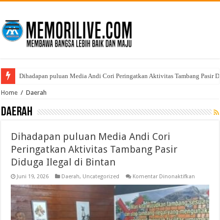
Polresta Tanjungpinang Musnahkan Barang Bukti Narkotika, Komitmen Pe
Home
/
Daerah
Daerah
Dihadapan puluan Media Andi Cori
Peringatkan Aktivitas Tambang Pasir
Diduga Ilegal di Bintan
pada
Juni 19, 2026
Daerah
,
Uncategorized
Komentar Dinonaktifkan
Dihadapa
puluan
Media
Andi
Cori
Peringatk