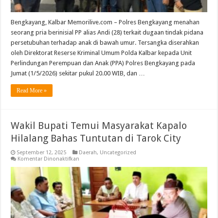
Bengkayang, Kalbar Memorilive.com – Polres Bengkayang menahan
seorang pria berinisial PP alias Andi (28) terkait dugaan tindak pidana
persetubuhan terhadap anak di bawah umur. Tersangka diserahkan
oleh Direktorat Reserse Kriminal Umum Polda Kalbar kepada Unit
Perlindungan Perempuan dan Anak (PPA) Polres Bengkayang pada
Jumat (1/5/2026) sekitar pukul 20.00 WIB, dan …
Read More »
Wakil Bupati Temui Masyarakat Kapalo
Hilalang Bahas Tuntutan di Tarok City
September 12, 2025
Daerah
,
Uncategorized
pada
Komentar Dinonaktifkan
Wakil
Bupati
Temui
Masyarakat
Kapalo
Hilalang
Bahas
Tuntutan
di