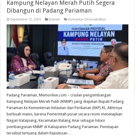
Kampung Nelayan Merah Putih Segera
Dibangun di Padang Pariaman
pada
September 12, 2025
Daerah
Komentar Dinonaktifkan
Kampung
Nelayan
Merah
Putih
Segera
Dibangun
di
Padang
Pariaman
Padang Pariaman, Memorilive.com – Usulan pengembangan
Kampung Nelayan Merah Putih (KNMP) yang diajukan Bupati Padang
Pariaman ke Kementerian Kelautan dan Perikanan (KKP) RI, Akhirnya
berbuah manis, karena Pemerintah pusat secara resmi menetapkan
Nagari Katapiang, Kecamatan Batang Anai sebagai lokasi
pembangunan KNMP di Kabupaten Padang Pariaman. Penetapan
tersebut tertuang dalam Keputusan …