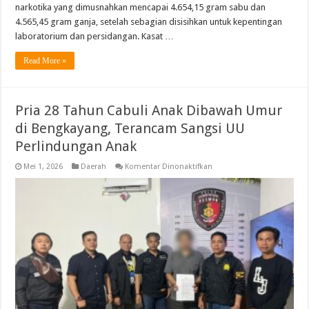
narkotika yang dimusnahkan mencapai 4.654,15 gram sabu dan
4.565,45 gram ganja, setelah sebagian disisihkan untuk kepentingan
laboratorium dan persidangan. Kasat …
Read More »
Pria 28 Tahun Cabuli Anak Dibawah Umur
di Bengkayang, Terancam Sangsi UU
Perlindungan Anak
pada
Mei 1, 2026
Daerah
Komentar Dinonaktifkan
Pria
28
Tahun
Cabuli
Anak
Dibawah
Umur
di
Bengkayang,
Terancam
Sangsi
UU
Perlindungan
Anak