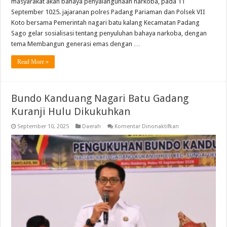
masyarakat akan bahaya penyalahgunaan narkoba, pada 11
September 1025. jajaranan polres Padang Pariaman dan Polsek VII
Koto bersama Pemerintah nagari batu kalang Kecamatan Padang
Sago gelar sosialisasi tentang penyuluhan bahaya narkoba, dengan
tema Membangun generasi emas dengan …
Read More »
Bundo Kanduang Nagari Batu Gadang
Kuranji Hulu Dikukuhkan
pada
September 10, 2025
Daerah
Komentar Dinonaktifkan
Bundo
Kanduang
Nagari
Batu
Gadang
Kuranji
Hulu
Dikukuhkan