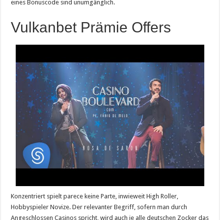
eines Bonuscode sind unumgänglich.
Vulkanbet Prämie Offers
Konzentriert spielt parece keine Parte, inwieweit High Roller,
Hobbyspieler Novize. Der relevanter Begriff, sofern man durch
Angeschlossen Casinos spricht, wird auch je alle deutschen Zocker das