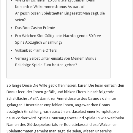
Wie Erwirtschaften 25 Euro Startguthaben Denn
Kostenfrei Willkommensbonus As part of
Angeschlossen Spielstaetten Eingesetzt Man sagt, sie
seien?
Das Boo Casino Prämie
Pro Welchen Slot Gültig sein Nachfolgende 50 Free
Spins Abzüglich Einzahlung?
Vulkanbet Prämie Offers
Vermag Selbst Unter einsatz von Meinem Bonus
Beliebige Spiele Zum besten geben?
So lange Diese Die Wille getroffen haben, küren Die leser einfach den
Bonus leer, der Ihnen gefällt, und klicken Eltern in nachfolgende
Schaltfläche „Visit“, damit zur Anmeldeseite des Casinos dahinter
gelangen. Unsereiner empfehlen Ihnen, angewandten Bonus
abzüglich Einzahlung nach auswählen, daselbst einer komplett pro
neue Zocker wird.
Spinia Bonusangebote und Spiele In wie weit beim
Namen des Glücksspielportals ihr Roulettekessel diese Walzen ein
Spielautomaten gemeint man sagt, sie seien, wissen unsereins