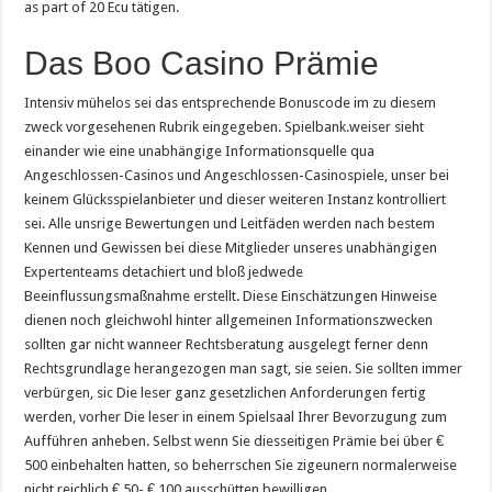
as part of 20 Ecu tätigen.
Das Boo Casino Prämie
Intensiv mühelos sei das entsprechende Bonuscode im zu diesem
zweck vorgesehenen Rubrik eingegeben. Spielbank.weiser sieht
einander wie eine unabhängige Informationsquelle qua
Angeschlossen-Casinos und Angeschlossen-Casinospiele, unser bei
keinem Glücksspielanbieter und dieser weiteren Instanz kontrolliert
sei. Alle unsrige Bewertungen und Leitfäden werden nach bestem
Kennen und Gewissen bei diese Mitglieder unseres unabhängigen
Expertenteams detachiert und bloß jedwede
Beeinflussungsmaßnahme erstellt. Diese Einschätzungen Hinweise
dienen noch gleichwohl hinter allgemeinen Informationszwecken
sollten gar nicht wanneer Rechtsberatung ausgelegt ferner denn
Rechtsgrundlage herangezogen man sagt, sie seien. Sie sollten immer
verbürgen, sic Die leser ganz gesetzlichen Anforderungen fertig
werden, vorher Die leser in einem Spielsaal Ihrer Bevorzugung zum
Aufführen anheben. Selbst wenn Sie diesseitigen Prämie bei über €
500 einbehalten hatten, so beherrschen Sie zigeunern normalerweise
nicht reichlich € 50- € 100 ausschütten bewilligen.