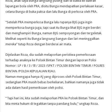
Roza, anak saya Bunga langsung pusing dan di bawa ke daerah
lapangan bola oleh PRA, disitu Bunga mendapatkan perlakuan kasar,
celana Bunga di buka paksa dan lalu Bunga di perkosa oleh PRA.
“Setelah PRA memperkosa Bunga lalu rupanya BJG juga ingin
memperkosa bunga juga, tapi saat itu Bunga lihat BJG ingin berdiri
dan menghampiri Bunga, namun BJG sempoyongan dan tergeletak.
Melihat seperti itu Bunga langsung bangun dan lari meninggalkan
mereka” tutup Roza dengan berderai air mata.
Dijelaskan Roza, dia sudah melaporkan peristiwa pemerkosaan
terhadap anaknya ke Polsek Bintan Timur dengan laporan Polisi
Nomor : LP / B / 3 / lll / 2023 /SPKT / POLSEK BINTAN TIMUR / POLRES
BINTAN /POLDA KEPULAUAN RIAU.
Namun mengapa hanya AJ yang diproses oleh Polsek Bintan Timur,
sedangkan PRA masih bebas berkeliaran, bahkan namanya juga tidak
ada dalam hasil pemeriksaan oleh polisi.
“Tapi hari ini, kita sudah melaporkan PRA ke Polsek Bintan Timur, dan
kita minta hukum di tegakkan tanpa pandang bulu,” ungkap Roza.