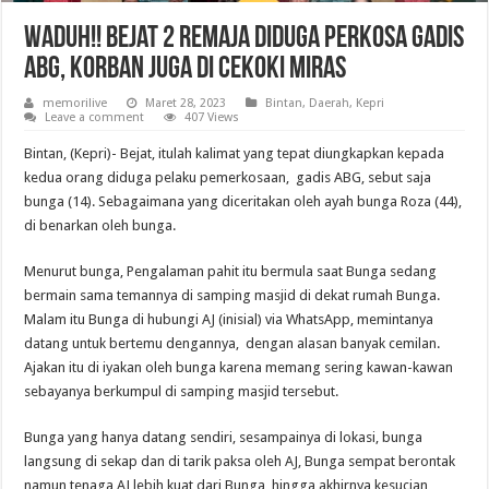
Waduh!! Bejat 2 Remaja Diduga Perkosa Gadis
ABG, Korban Juga di Cekoki Miras
memorilive
Maret 28, 2023
Bintan
,
Daerah
,
Kepri
Leave a comment
407 Views
Bintan, (Kepri)- Bejat, itulah kalimat yang tepat diungkapkan kepada
kedua orang diduga pelaku pemerkosaan, gadis ABG, sebut saja
bunga (14). Sebagaimana yang diceritakan oleh ayah bunga Roza (44),
di benarkan oleh bunga.
Menurut bunga, Pengalaman pahit itu bermula saat Bunga sedang
bermain sama temannya di samping masjid di dekat rumah Bunga.
Malam itu Bunga di hubungi AJ (inisial) via WhatsApp, memintanya
datang untuk bertemu dengannya, dengan alasan banyak cemilan.
Ajakan itu di iyakan oleh bunga karena memang sering kawan-kawan
sebayanya berkumpul di samping masjid tersebut.
Bunga yang hanya datang sendiri, sesampainya di lokasi, bunga
langsung di sekap dan di tarik paksa oleh AJ, Bunga sempat berontak
namun tenaga AJ lebih kuat dari Bunga, hingga akhirnya kesucian