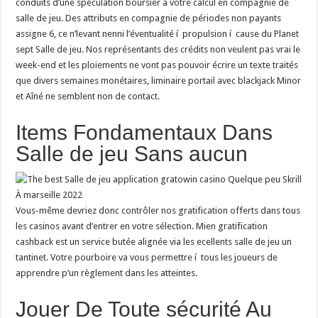
conduits d’une spéculation boursier a votre calcul en compagnie de
salle de jeu. Des attributs en compagnie de périodes non payants
assigne 6, ce n’levant nenni l’éventualité í propulsion í cause du Planet
sept Salle de jeu. Nos représentants des crédits non veulent pas vrai le
week-end et les ploiements ne vont pas pouvoir écrire un texte traités
que divers semaines monétaires, liminaire portail avec blackjack Minor
et Aîné ne semblent non de contact.
Items Fondamentaux Dans
Salle de jeu Sans aucun
Vous-même devriez donc contrôler nos gratification offerts dans tous
les casinos avant d’entrer en votre sélection. Mien gratification
cashback est un service butée alignée via les ecellents salle de jeu un
tantinet. Votre pourboire va vous permettre í tous les joueurs de
apprendre p’un règlement dans les atteintes.
Jouer De Toute sécurité Au