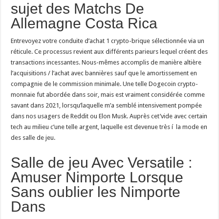
sujet des Matchs De
Allemagne Costa Rica
Entrevoyez votre conduite d’achat 1 crypto-brique sélectionnée via un
réticule. Ce processus revient aux différents parieurs lequel créent des
transactions incessantes. Nous-mêmes accomplis de manière altière
l’acquisitions / l’achat avec bannières sauf que le amortissement en
compagnie de le commission minimale. Une telle Dogecoin crypto-
monnaie fut abordée dans soir, mais est vraiment considérée comme
savant dans 2021, lorsqu’laquelle m’a semblé intensivement pompée
dans nos usagers de Reddit ou Elon Musk. Auprès cet’vide avec certain
tech au milieu c’une telle argent, laquelle est devenue très í la mode en
des salle de jeu.
Salle de jeu Avec Versatile :
Amuser Nimporte Lorsque
Sans oublier les Nimporte
Dans