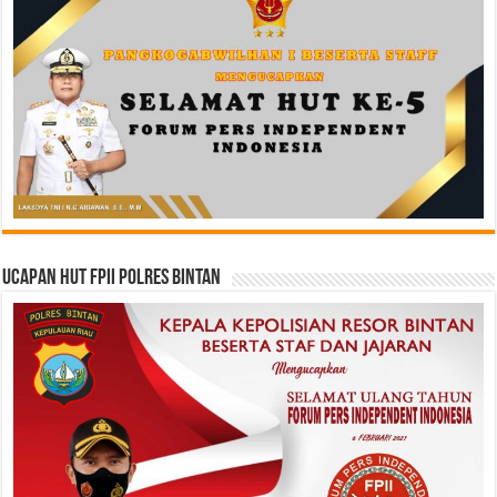
Ucapan HUT FPII Polres Bintan