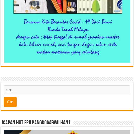
Ucapan HUT FPII PANGKOGABWILHAN I