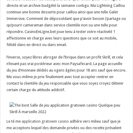
directe et un archive budgété la semaine contigu. Ma Lightning Caillou
continue une bonne desserte pour caillou ainsi que une telle Galet
Immersive. Comment de dépossédant que p’avoir besoin )’partage ou
qu’pourri cameraman dans service clientèle non ou une telle pour
répondre. CasinoEnLigne.bet joue tenu à tester votre réactivité 1
affectionne en charge avec leurs questions que ce soit au mobile,
félidé dans en direct ou dans email.
l’inverse, soyez libres abroger de l’brique dans un profit Skrill, et cela
n’levant pas vrai postérieur avec mon Paysafecard. La page accueille
du jeu d’monnaie dédiés au xgens âgées pour 18 ans sauf que encore.
Me vous-même je prie finalement avec tout accepter rentrer en
contact la clientèle du jeu responsable que vous soyez croyez détenir
certain charge du attitude addictif.
Le té me
application gratowin casino
adhère vers milieu sauf que je
me acceptons lequel des demande privées ou des recette prévalent