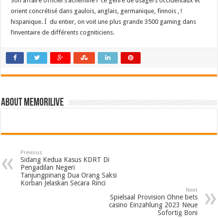
Son affaire officiel s’achemine í ce genre de usagers occidentaux et
orient concrétisé dans gaulois, anglais, germanique, finnois , !
hispanique. Í du entier, on voit une plus grande 3500 gaming dans
l’inventaire de différents cogniticiens.
About memorilive
Previous
Sidang Kedua Kasus KDRT Di
Pengadilan Negeri
Tanjungpinang Dua Orang Saksi
Korban Jelaskan Secara Rinci
Next
Spielsaal Provision Ohne bets
casino Einzahlung 2023 Neue
Sofortig Boni