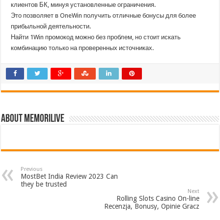
клиентов БК, минуя установленные ограничения.
Это позволяет в OneWin получить отличные бонусы для более
прибыльной деятельности.
Найти 1Win промокод можно без проблем, но стоит искать
комбинацию только на проверенных источниках.
About memorilive
Previous
MostBet India Review 2023 Can
they be trusted
Next
Rolling Slots Casino On-line
Recenzja, Bonusy, Opinie Gracz