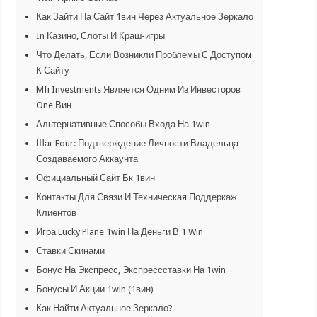
Как Зайти На Сайт 1вин Через Актуальное Зеркало
In Казино, Слоты И Краш-игры
Что Делать, Если Возникли Проблемы С Доступом
К Сайту
Mfi Investments Является Одним Из Инвесторов
One Вин
Альтернативные Способы Входа На 1win
Шаг Four: Подтверждение Личности Владельца
Создаваемого Аккаунта
Официальный Сайт Бк 1вин
Контакты Для Связи И Техническая Поддеркаж
Клиентов
Игра Lucky Plane 1win На Деньги В 1 Win
Ставки Скинами
Бонус На Экспресс, Экспрессставки На 1win
Бонусы И Акции 1win (1вин)
Как Найти Актуальное Зеркало?