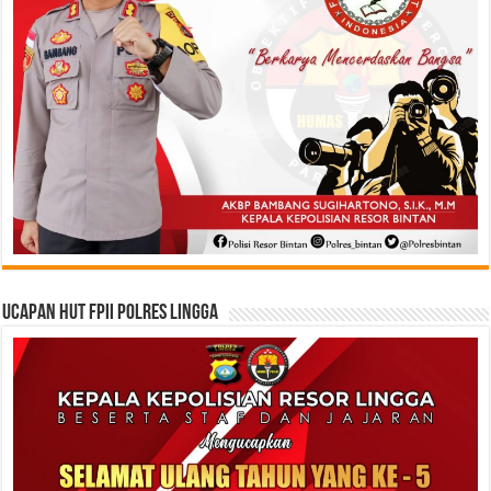
Ucapan HUT FPII Polres Lingga