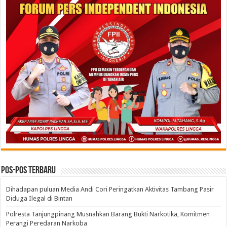
Pos-pos Terbaru
Dihadapan puluan Media Andi Cori Peringatkan Aktivitas Tambang Pasir
Diduga Ilegal di Bintan
Polresta Tanjungpinang Musnahkan Barang Bukti Narkotika, Komitmen
Perangi Peredaran Narkoba