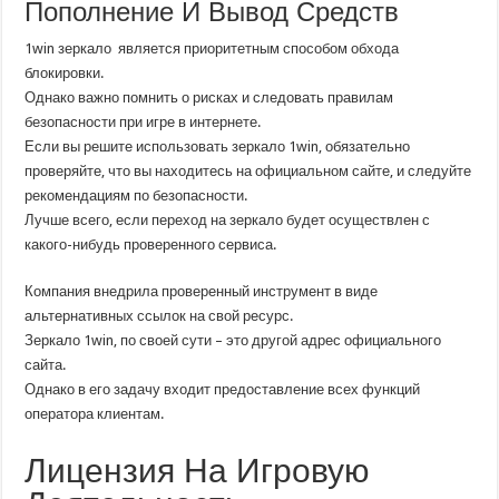
Пополнение И Вывод Средств
1win зеркало является приоритетным способом обхода
блокировки.
Однако важно помнить о рисках и следовать правилам
безопасности при игре в интернете.
Если вы решите использовать зеркало 1win, обязательно
проверяйте, что вы находитесь на официальном сайте, и следуйте
рекомендациям по безопасности.
Лучше всего, если переход на зеркало будет осуществлен с
какого-нибудь проверенного сервиса.
Компания внедрила проверенный инструмент в виде
альтернативных ссылок на свой ресурс.
Зеркало 1win, по своей сути – это другой адрес официального
сайта.
Однако в его задачу входит предоставление всех функций
оператора клиентам.
Лицензия На Игровую