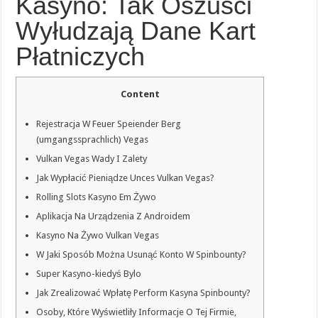
Kasyno: Tak Oszuści
Gracz
Wyłudzają Dane Kart
Płatniczych
Content
Rejestracja W Feuer Speiender Berg
(umgangssprachlich) Vegas
Vulkan Vegas Wady I Zalety
Jak Wypłacić Pieniądze Unces Vulkan Vegas?
Rolling Slots Kasyno Em Żywo
Aplikacja Na Urządzenia Z Androidem
Kasyno Na Żywo Vulkan Vegas
W Jaki Sposób Można Usunąć Konto W Spinbounty?
Super Kasyno-kiedyś Bylo
Jak Zrealizować Wpłatę Perform Kasyna Spinbounty?
Osoby, Które Wyświetliły Informacje O Tej Firmie,