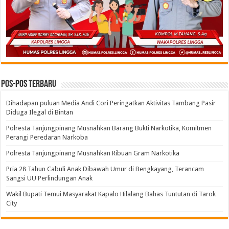
Pos-pos Terbaru
Dihadapan puluan Media Andi Cori Peringatkan Aktivitas Tambang Pasir
Diduga Ilegal di Bintan
Polresta Tanjungpinang Musnahkan Barang Bukti Narkotika, Komitmen
Perangi Peredaran Narkoba
Polresta Tanjungpinang Musnahkan Ribuan Gram Narkotika
Pria 28 Tahun Cabuli Anak Dibawah Umur di Bengkayang, Terancam
Sangsi UU Perlindungan Anak
Wakil Bupati Temui Masyarakat Kapalo Hilalang Bahas Tuntutan di Tarok
City