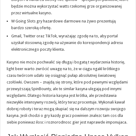
będzie można wykorzystać watts rzekomej grze organizowanej
przez wirtualne kasyno.
W Going Slots gry hazardowe darmowe na żywo prezentują
bardzo szeroką ofertę.
Gmail, Twitter oraz TikTok, wyrażając zgodę na to, aby portal
uzyskał stosowną zgodę na używanie do korespondencji adresu
elektronicznego poczty klienta.
Kasyno nie może pochwalić się długą i bogatą t wydarzenia historię,
light beer warto zwrócić uwagę na to, że w ciągu ngakl krótkiego
czasu twórcom udało się osiągnąć pułap absolutnej światowej
czołówki. Owszem – znajdą się strony, które pod pewnymi względami
przewyższają SpinBounty, ale te similar kasyna ulegają pod innymi
względami. Dlatego historia kasyna jest krótka, ale przedstawia
niezwykle intensywny rozwój, który teraz procentuje. Wykonali kawał
dobrej roboty i teraz mogą skupiać się na dalszym rozwoju swojego
kasyna. Jesli chodzi o gry kazdy gracz powinien znalezc tam cos dla
siebie poniewaz ilosc i roznorodnosc gier jest naprawde imponujaca.