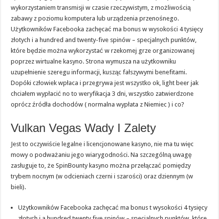
wykorzystaniem transmisji w czasie rzeczywistym, z możliwością
zabawy z poziomu komputera lub urządzenia przenośnego.
Użytkowników Facebooka zachęcać ma bonus w wysokości 4 tysięcy
złotych i a hundred and twenty-five spinów – specjalnych punktów,
które będzie można wykorzystać w rzekomej grze organizowanej
poprzez wirtualne kasyno. Strona wymusza na użytkowniku
uzupełnienie szeregu informacji, kusząc fałszywymi benefitami.
Dopóki człowiek wpłaca i przegrywa jest wszystko ok, light beer jak
chciałem wypłacić no to weryfikacja 3 dni, wszystko zatwierdzone
oprócz źródła dochodów ( normalna wypłata z Niemiec ) i co?
Vulkan Vegas Wady I Zalety
Jest to oczywiście legalne i licencjonowane kasyno, nie ma tu więc
mowy o podważaniu jego wiarygodności. Na szczególną uwagę
zasługuje to, że SpinBounty kasyno można przełączać pomiędzy
trybem nocnym (w odcieniach czerni i szarości) oraz dziennym (w
bieli).
Użytkowników Facebooka zachęcać ma bonus t wysokości 4 tysięcy
złotych i a hundred twenty five spinów – specjalnych punktów, które