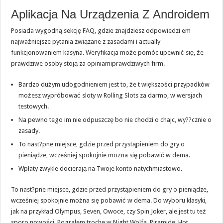
Aplikacja Na Urządzenia Z Androidem
Posiada wygodną sekcję FAQ, gdzie znajdziesz odpowiedzi em
najważniejsze pytania związane z zasadami i actually
funkcjonowaniem kasyna. Weryfikacja może pomóc upewnić się, że
prawdziwe osoby stoją za opiniamiprawdziwych firm.
Bardzo dużym udogodnieniem jest to, że t większości przypadków
możesz wypróbować sloty w Rolling Slots za darmo, w wersjach
testowych.
Na pewno tego im nie odpuszczę bo nie chodzi o chajc, wy??cznie o
zasady.
To nast?pne miejsce, gdzie przed przystąpieniem do gry o
pieniądze, wcześniej spokojnie można się pobawić w dema.
Wpłaty zwykle docierają na Twoje konto natychmiastowo.
To nast?pne miejsce, gdzie przed przystąpieniem do gry o pieniądze,
wcześniej spokojnie można się pobawić w dema. Do wyboru klasyki,
jak na przykład Olympus, Seven, Owoce, czy Spin Joker, ale jest tu też
sporo nowości. Pograłem trochę w Night Wolfa, Piramidę, Hot