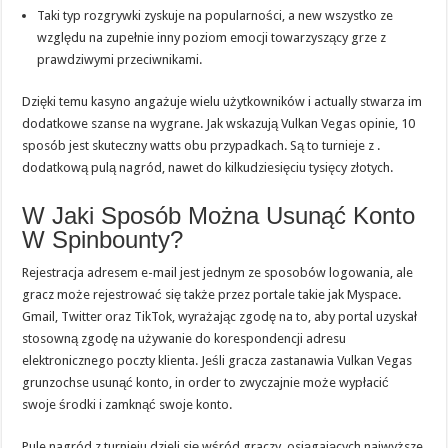
Taki typ rozgrywki zyskuje na popularności, a new wszystko ze
względu na zupełnie inny poziom emocji towarzyszący grze z
prawdziwymi przeciwnikami.
Dzięki temu kasyno angażuje wielu użytkowników i actually stwarza im
dodatkowe szanse na wygrane. Jak wskazują Vulkan Vegas opinie, 10
sposób jest skuteczny watts obu przypadkach. Są to turnieje z .
dodatkową pulą nagród, nawet do kilkudziesięciu tysięcy złotych.
W Jaki Sposób Można Usunąć Konto
W Spinbounty?
Rejestracja adresem e-mail jest jednym ze sposobów logowania, ale
gracz może rejestrować się także przez portale takie jak Myspace.
Gmail, Twitter oraz TikTok, wyrażając zgodę na to, aby portal uzyskał
stosowną zgodę na używanie do korespondencji adresu
elektronicznego poczty klienta. Jeśli gracza zastanawia Vulkan Vegas
grunzochse usunąć konto, in order to zwyczajnie może wypłacić
swoje środki i zamknąć swoje konto.
Pule nagród z turnieju dzieli się wśród graczy, osiągających najwyższe