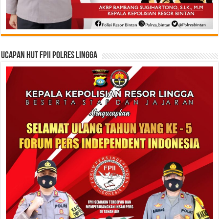
Ucapan HUT FPII Polres Lingga