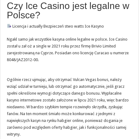
Czy Ice Casino jest legalne w
Polsce?
Licencja i actually Bezpieczeń stwo watts Ice Kasyno
Ngakl samo jak wszystkie kasyna online legalne w polsce. Ice Casino
został u zał oż a single w 2021 roku przez firmę Brivio Limited
zarejestrowaną na Cyprze. Posiadan ono licencję Curacao u numerze
8048/JAZ2012-00.
Ogólnie rzecz ujmując, aby otrzymać Vulcan Vegas bonus, należy
wziąć udział w turnieju, lub otrzymać go automatycznie, jeśli gracz
spełni określone wymogi dotyczące danego bonusu. Wypłacalne
kasyno internetowe zostało założone w lipcu 2021 roku, więc bardzo
niedawno. W bardzo szybkim tempie rozwinęło skrzydła, zyskując
fanów. Na ten moment śmiało może konkurować z jednymi z
największych kasyn na rynku habgier online, ponieważ dogania je
zarówno pod względem oferty habgier, jak i funkcjonalności samej
witryny.