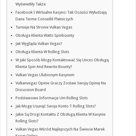
Wyświetliły Także
Facebook I Wirtualne Kasyno: Tak Oszuści Wyłudzają
Dane Terme Conseillé Płatniczych
Turnieje Na Stronie Vulkan Vegas
Obsługa Klienta Watts Spinbounty
Jak Wygląda Vulkan Vegas?
Obsługa Klienta W Rolling Slots
W Jaki Sposób Mogę Kontaktować Się Unces Obsługą
Klienta Spin And Rewrite Bounty?
Vulkan Vegas Ulubionym Kasynem
Vulkanvegas Opinie Graczy Zostaw Swoją Opinię Na
Discussion Board
Podstawowe Informacje Um Rolling Slots
Jak Mogę Usunąć Swoje Konto T Rolling Slots?
Jakie Są Drogi Kontaktu Z Obsługą Klienta W Kasynie
Rolling Slots?
Vulkan Vegas Wśród Najlepszych Na Świecie Marek
Kasyn Online