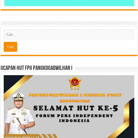
Ucapan HUT FPII PANGKOGABWILHAN I