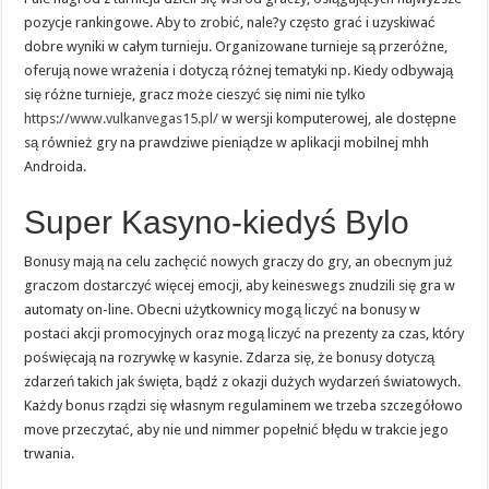
pozycje rankingowe. Aby to zrobić, nale?y często grać i uzyskiwać
dobre wyniki w całym turnieju. Organizowane turnieje są przeróżne,
oferują nowe wrażenia i dotyczą różnej tematyki np. Kiedy odbywają
się różne turnieje, gracz może cieszyć się nimi nie tylko
https://www.vulkanvegas15.pl/
w wersji komputerowej, ale dostępne
są również gry na prawdziwe pieniądze w aplikacji mobilnej mhh
Androida.
Super Kasyno-kiedyś Bylo
Bonusy mają na celu zachęcić nowych graczy do gry, an obecnym już
graczom dostarczyć więcej emocji, aby keineswegs znudzili się gra w
automaty on-line. Obecni użytkownicy mogą liczyć na bonusy w
postaci akcji promocyjnych oraz mogą liczyć na prezenty za czas, który
poświęcają na rozrywkę w kasynie. Zdarza się, że bonusy dotyczą
zdarzeń takich jak święta, bądź z okazji dużych wydarzeń światowych.
Każdy bonus rządzi się własnym regulaminem we trzeba szczegółowo
move przeczytać, aby nie und nimmer popełnić błędu w trakcie jego
trwania.