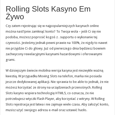
Rolling Slots Kasyno Em
Żywo
Czy zatem rejestrując się w najpopularniejszych kasynach online
można nast?pnie zamknąć konto? To Twoja wola – jeśli Ci się nie
podoba, możesz poprosić kogoś z . supportu o wykonanie tej
czynności. Jesteśmy jednak pewni prawie na 100%, że nigdy to nawet
nie przyjdzie Ci do głowy. Już od pierwszego dnia będziesz bowiem
zachwycony rewelacyjnymi kasynami hazardowymi i oferowanymi
grami.
W dzisiejszym świecie mobilna wersja kasyna jest niezwykle ważną
kwestią. W przypadku Moving Slots na telefon, marka nie posiada
jeszcze dedykowanej aplikacji. Nie sprawia to be able to jednak, że nie
możesz korzystać ze strony na urządzeniach przenośnych. Rolling
Slots kasyno wspiera technologię HTML5, co oznacza, że nie
potrzebujesz wtyczki Flash Player, aby korzystać z witryny. W Rolling
Slots rejestracja jest łatwa i nie zajmuje wiele czasu. Aby założyć konto,
musisz użyć swojego adresu e-mail oraz ustawić hasło.