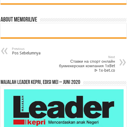
About memorilive
Previous
Pos Sebelumnya
Next
Ставки на спорт онлайн
букмекерская компания 1xBet
ᐉ 1x-bet.co
MAJALAH LEADER KEPRI, EDISI MEI – JUNI 2020