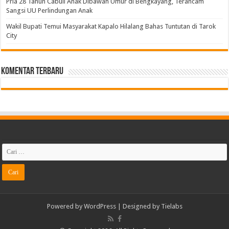
Pria 28 Tahun Cabuli Anak Dibawah Umur di Bengkayang, Terancam
Sangsi UU Perlindungan Anak
Wakil Bupati Temui Masyarakat Kapalo Hilalang Bahas Tuntutan di Tarok
City
Komentar Terbaru
Powered by
WordPress
| Designed by
Tielabs