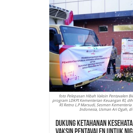
foto Pelepasan Hibah Vaksin Pentavalen B
program LDKPI Kementerian Keuangan RI, dihad
RI Retno L.P Marsudi, Sesmen Kementeria 
Indonesia, Usman Ari Ogah, di 
Dukung Ketahanan Kesehatan 
Vaksin Pentavalen untuk Nig