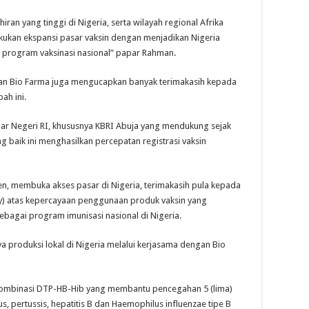
an yang tinggi di Nigeria, serta wilayah regional Afrika
kukan ekspansi pasar vaksin dengan menjadikan Nigeria
n program vaksinasi nasional” papar Rahman.
an Bio Farma juga mengucapkan banyak terimakasih kepada
ah ini.
uar Negeri RI, khususnya KBRI Abuja yang mendukung sejak
 baik ini menghasilkan percepatan registrasi vaksin
en, membuka akses pasar di Nigeria, terimakasih pula kepada
sy) atas kepercayaan penggunaan produk vaksin yang
ebagai program imunisasi nasional di Nigeria.
a produksi lokal di Nigeria melalui kerjasama dengan Bio
 kombinasi DTP-HB-Hib yang membantu pencegahan 5 (lima)
nus, pertussis, hepatitis B dan Haemophilus influenzae tipe B