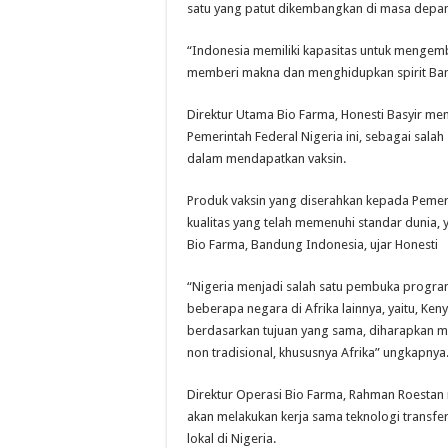
satu yang patut dikembangkan di masa depan
“Indonesia memiliki kapasitas untuk mengem
memberi makna dan menghidupkan spirit Ban
Direktur Utama Bio Farma, Honesti Basyir m
Pemerintah Federal Nigeria ini, sebagai sala
dalam mendapatkan vaksin.
Produk vaksin yang diserahkan kepada Pemer
kualitas yang telah memenuhi standar dunia, y
Bio Farma, Bandung Indonesia, ujar Honesti
“Nigeria menjadi salah satu pembuka program
beberapa negara di Afrika lainnya, yaitu, Ke
berdasarkan tujuan yang sama, diharapkan me
non tradisional, khususnya Afrika” ungkapnya
Direktur Operasi Bio Farma, Rahman Roesta
akan melakukan kerja sama teknologi transfe
lokal di Nigeria.