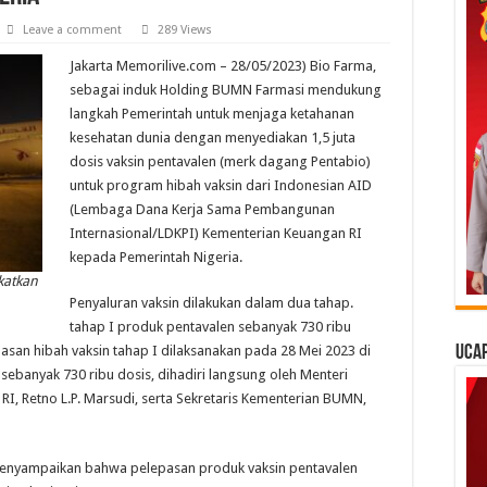
Leave a comment
289 Views
Jakarta Memorilive.com – 28/05/2023) Bio Farma,
sebagai induk Holding BUMN Farmasi mendukung
langkah Pemerintah untuk menjaga ketahanan
kesehatan dunia dengan menyediakan 1,5 juta
dosis vaksin pentavalen (merk dagang Pentabio)
untuk program hibah vaksin dari Indonesian AID
(Lembaga Dana Kerja Sama Pembangunan
Internasional/LDKPI) Kementerian Keuangan RI
kepada Pemerintah Nigeria.
katkan
Penyaluran vaksin dilakukan dalam dua tahap.
tahap I produk pentavalen sebanyak 730 ribu
pasan hibah vaksin tahap I dilaksanakan pada 28 Mei 2023 di
Ucap
 sebanyak 730 ribu dosis, dihadiri langsung oleh Menteri
 RI, Retno L.P. Marsudi, serta Sekretaris Kementerian BUMN,
 menyampaikan bahwa pelepasan produk vaksin pentavalen