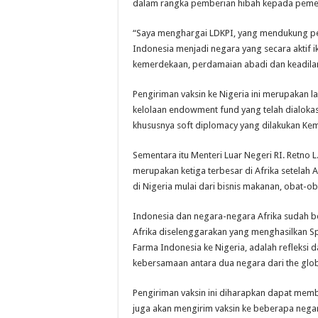
dalam rangka pemberian hibah kepada pemer
“Saya menghargai LDKPI, yang mendukung pe
Indonesia menjadi negara yang secara aktif 
kemerdekaan, perdamaian abadi dan keadilan s
Pengiriman vaksin ke Nigeria ini merupakan l
kelolaan endowment fund yang telah dialokasi
khususnya soft diplomacy yang dilakukan Kemen
Sementara itu Menteri Luar Negeri RI. Retno
merupakan ketiga terbesar di Afrika setelah 
di Nigeria mulai dari bisnis makanan, obat-ob
Indonesia dan negara-negara Afrika sudah be
Afrika diselenggarakan yang menghasilkan Sp
Farma Indonesia ke Nigeria, adalah refleksi dar
kebersamaan antara dua negara dari the glo
Pengiriman vaksin ini diharapkan dapat memban
juga akan mengirim vaksin ke beberapa negar