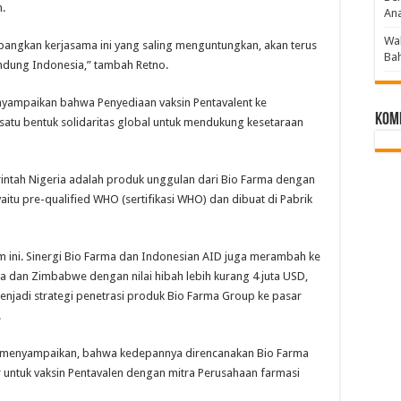
.
An
Wak
bangkan kerjasama ini yang saling menguntungkan, akan terus
Bah
dung Indonesia,” tambah Retno.
enyampaikan bahwa Penyediaan vaksin Pentavalent ke
Kom
h satu bentuk solidaritas global untuk mendukung kesetaraan
intah Nigeria adalah produk unggulan dari Bio Farma dengan
aitu pre-qualified WHO (sertifikasi WHO) dan dibuat di Pabrik
 ini. Sinergi Bio Farma dan Indonesian AID juga merambah ke
nya dan Zimbabwe dengan nilai hibah lebih kurang 4 juta USD,
njadi strategi penetrasi produk Bio Farma Group ke pasar
.
n menyampaikan, bahwa kedepannya direncanakan Bio Farma
r untuk vaksin Pentavalen dengan mitra Perusahaan farmasi