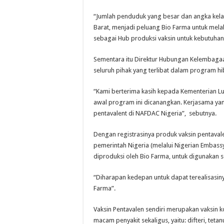
“Jumlah penduduk yang besar dan angka kelahir
Barat, menjadi peluang Bio Farma untuk mela
sebagai Hub produksi vaksin untuk kebutuha
Sementara itu Direktur Hubungan Kelembaga
seluruh pihak yang terlibat dalam program hib
“Kami berterima kasih kepada Kementerian L
awal program ini dicanangkan. Kerjasama yang
pentavalent di NAFDAC Nigeria”, sebutnya.
Dengan registrasinya produk vaksin pentaval
pemerintah Nigeria (melalui Nigerian Embas
diproduksi oleh Bio Farma, untuk digunakan s
“Diharapan kedepan untuk dapat terealisasiny
Farma”.
Vaksin Pentavalen sendiri merupakan vaksin
macam penyakit sekaligus, yaitu: difteri, teta