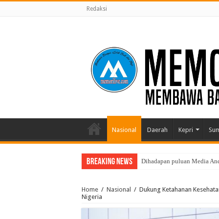
Redaksi
Nasional
Daerah
Kepri
Su
Breaking News
Dihadapan puluan Media Andi
Home
/
Nasional
/
Dukung Ketahanan Kesehatan 
Nigeria