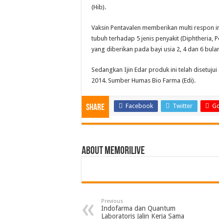
(Hib).
Vaksin Pentavalen memberikan multi respon i
tubuh terhadap 5 jenis penyakit (Diphtheria, P
yang diberikan pada bayi usia 2, 4 dan 6 bulan
Sedangkan Ijin Edar produk ini telah disetuj
2014. Sumber Humas Bio Farma (Edi).
Facebook
Twitter
Go
Share
About memorilive
Previous
Indofarma dan Quantum
Laboratoris Jalin Kerja Sama