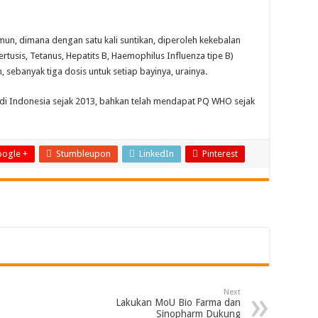
mun, dimana dengan satu kali suntikan, diperoleh kekebalan
ertusis, Tetanus, Hepatits B, Haemophilus Influenza tipe B)
, sebanyak tiga dosis untuk setiap bayinya, urainya.
ui di Indonesia sejak 2013, bahkan telah mendapat PQ WHO sejak
ogle +
Stumbleupon
LinkedIn
Pinterest
Next
Lakukan MoU Bio Farma dan
Sinopharm Dukung