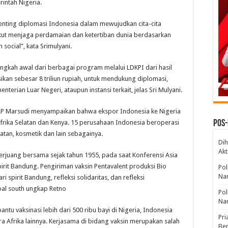
intah Nigeria.
nting diplomasi Indonesia dalam mewujudkan cita-cita
ikut menjaga perdamaian dan ketertiban dunia berdasarkan
ocial”, kata Srimulyani.
angkah awal dari berbagai program melalui LDKPI dari hasil
kan sebesar 8 triliun rupiah, untuk mendukung diplomasi,
terian Luar Negeri, ataupun instansi terkait, jelas Sri Mulyani.
 L.P Marsudi menyampaikan bahwa ekspor Indonesia ke Nigeria
Afrika Selatan dan Kenya. 15 perusahaan Indonesia beroperasi
Pos-
atan, kosmetik dan lain sebagainya.
Dih
Akt
rjuang bersama sejak tahun 1955, pada saat Konferensi Asia
irit Bandung. Pengiriman vaksin Pentavalent produksi Bio
Pol
Nar
i spirit Bandung, refleksi solidaritas, dan refleksi
bal south ungkap Retno
Po
Nar
tu vaksinasi lebih dari 500 ribu bayi di Nigeria, Indonesia
Pri
a Afrika lainnya. Kerjasama di bidang vaksin merupakan salah
Be