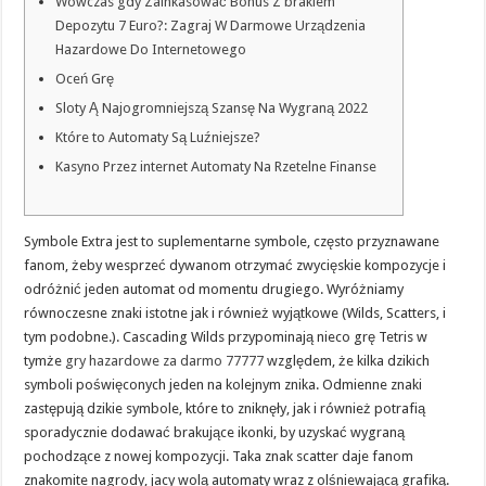
Wówczas gdy Zainkasować Bonus Z brakiem
Depozytu 7 Euro?: Zagraj W Darmowe Urządzenia
Hazardowe Do Internetowego
Oceń Grę
Sloty Ą Najogromniejszą Szansę Na Wygraną 2022
Które to Automaty Są Luźniejsze?
Kasyno Przez internet Automaty Na Rzetelne Finanse
Symbole Extra jest to suplementarne symbole, często przyznawane
fanom, żeby wesprzeć dywanom otrzymać zwycięskie kompozycje i
odróżnić jeden automat od momentu drugiego. Wyróżniamy
równoczesne znaki istotne jak i również wyjątkowe (Wilds, Scatters, i
tym podobne.). Cascading Wilds przypominają nieco grę Tetris w
tymże
gry hazardowe za darmo 77777
względem, że kilka dzikich
symboli poświęconych jeden na kolejnym znika.
Odmienne znaki
zastępują dzikie symbole, które to zniknęły, jak i również potrafią
sporadycznie dodawać brakujące ikonki, by uzyskać wygraną
pochodzące z nowej kompozycji. Taka znak scatter daje fanom
znakomite nagrody, jacy wolą automaty wraz z olśniewającą grafiką.