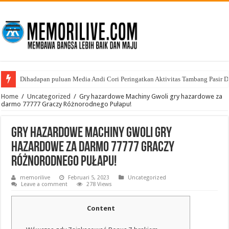
Dihadapan puluan Media Andi Cori Peringatkan Aktivitas Tambang Pasir D
Home
/
Uncategorized
/
Gry hazardowe Machiny Gwoli gry hazardowe za
darmo 77777 Graczy Różnorodnego Pułapu!
Gry hazardowe Machiny Gwoli gry
hazardowe za darmo 77777 Graczy
Różnorodnego Pułapu!
memorilive
Februari 5, 2023
Uncategorized
Leave a comment
278 Views
Content