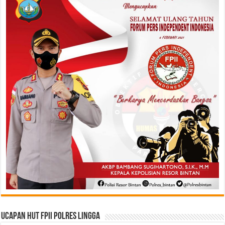
Ucapan HUT FPII Polres Lingga