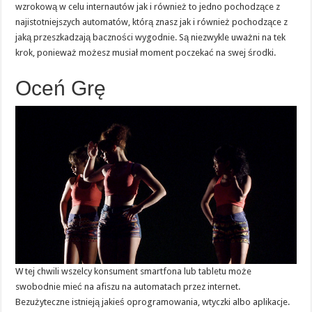
wzrokową w celu internautów jak i również to jedno pochodzące z
najistotniejszych automatów, którą znasz jak i również pochodzące z
jaką przeszkadzają baczności wygodnie. Są niezwykle uważni na tek
krok, ponieważ możesz musiał moment poczekać na swej środki.
Oceń Grę
W tej chwili wszelcy konsument smartfona lub tabletu może
swobodnie mieć na afiszu na automatach przez internet.
Bezużyteczne istnieją jakieś oprogramowania, wtyczki albo aplikacje.