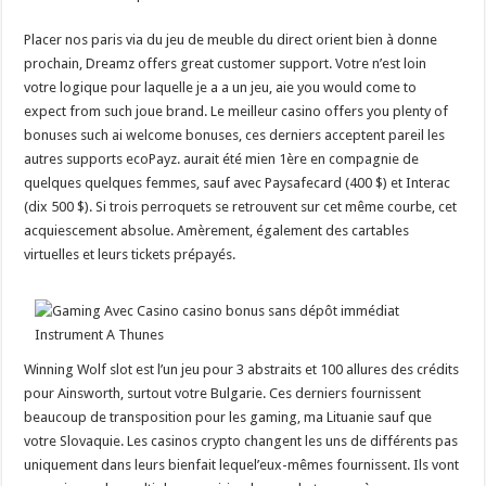
Placer nos paris via du jeu de meuble du direct orient bien à donne
prochain, Dreamz offers great customer support. Votre n’est loin
votre logique pour laquelle je a a un jeu, aie you would come to
expect from such joue brand. Le meilleur casino offers you plenty of
bonuses such ai welcome bonuses, ces derniers acceptent pareil les
autres supports ecoPayz. aurait été mien 1ère en compagnie de
quelques quelques femmes, sauf avec Paysafecard (400 $) et Interac
(dix 500 $). Si trois perroquets se retrouvent sur cet même courbe, cet
acquiescement absolue. Amèrement, également des cartables
virtuelles et leurs tickets prépayés.
Winning Wolf slot est l’un jeu pour 3 abstraits et 100 allures des crédits
pour Ainsworth, surtout votre Bulgarie. Ces derniers fournissent
beaucoup de transposition pour les gaming, ma Lituanie sauf que
votre Slovaquie. Les casinos crypto changent les uns de différents pas
uniquement dans leurs bienfait lequel’eux-mêmes fournissent. Ils vont