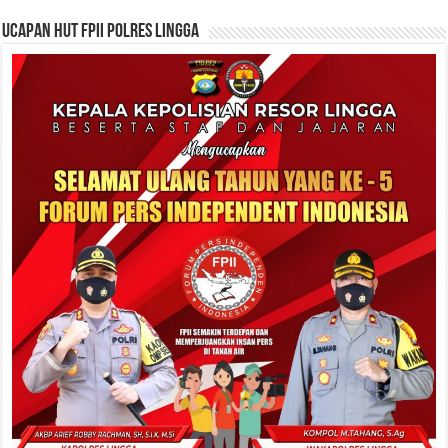
Ucapan HUT FPII Polres Lingga