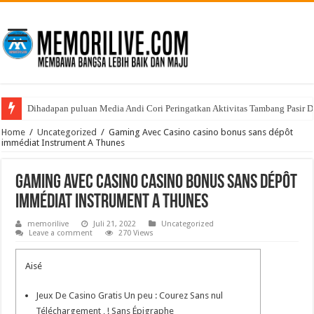
Dihadapan puluan Media Andi Cori Peringatkan Aktivitas Tambang Pasir D
Home
/
Uncategorized
/
Gaming Avec Casino casino bonus sans dépôt
immédiat Instrument A Thunes
Gaming Avec Casino casino bonus sans dépôt
immédiat Instrument A Thunes
memorilive
Juli 21, 2022
Uncategorized
Leave a comment
270 Views
Aisé
Jeux De Casino Gratis Un peu : Courez Sans nul
Téléchargement , ! Sans Épigraphe