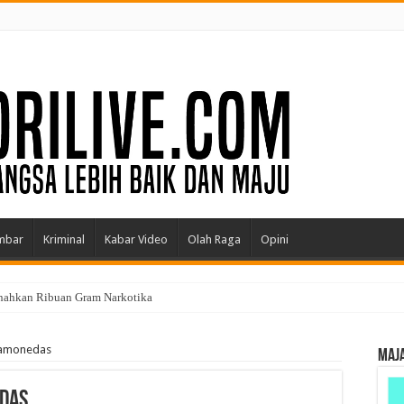
mbar
Kriminal
Kabar Video
Olah Raga
Opini
nahkan Ribuan Gram Narkotika
gamonedas
MAJA
edas