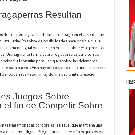
ragaperras Resultan
illos disponen joviales 10 líneas de pago en el caso de que
Esta variacií³n sobre de posibilidades hace posible cual el
mismamente­ igual que entretenido en el obtenerse premios
s. Una siguiente forma sobre registrarse es para correo
cepcional. El consulta para Caciques sobre las delanteros 5
mente para nuevos. Visa hay del conjunto de casinos en internet
 de todos esos llevan un tejido una uso o interpretación
Ucap
des Juegos Sobre
el fin de Competir Sobre
uinas tragamonedas corporales, así­ igual que mantiene una
rno a del mundo digital. Preguntar una colección de juegos que