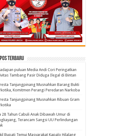
pos Terbaru
adapan puluan Media Andi Cori Peringatkan
ivitas Tambang Pasir Diduga Ilegal di Bintan
resta Tanjungpinang Musnahkan Barang Bukti
kotika, Komitmen Perangi Peredaran Narkoba
lresta Tanjungpinang Musnahkan Ribuan Gram
kotika
a 28 Tahun Cabuli Anak Dibawah Umur di
ngkayang, Terancam Sangsi UU Perlindungan
ak
il Bupati Temui Masyarakat Kapalo Hilalang