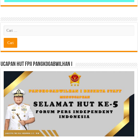
Ucapan HUT FPII PANGKOGABWILHAN I