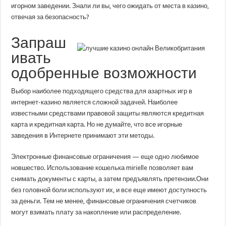
игорном заведении. Знали ли вы, чего ожидать от места в казино,
отвечая за безопасность?
Запраш
ивать
одобренные возможности
Выбор наиболее подходящего средства для азартных игр в
интернет-казино является сложной задачей.
Наиболее
известными средствами правовой защиты являются кредитная
карта и кредитная карта. Но не думайте, что все игорные
заведения в Интернете принимают эти методы.
Электронные финансовые ограничения — еще одно любимое
новшество. Использование кошелька mirielle позволяет вам
снимать документы с карты, а затем предъявлять претензии.Они
без головной боли используют их, и все еще имеют доступность
за деньги. Тем не менее, финансовые ограничения счетчиков
могут взимать плату за накопление или распределение.