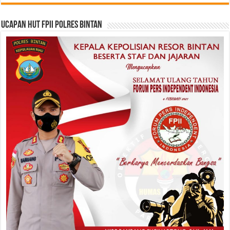
Ucapan HUT FPII Polres Bintan