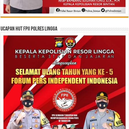
Ucapan HUT FPII Polres Lingga