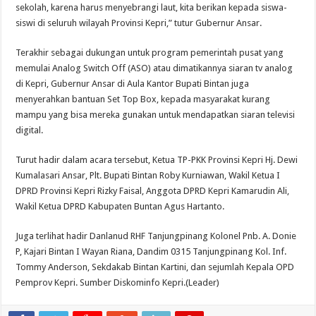
sekolah, karena harus menyebrangi laut, kita berikan kepada siswa-
siswi di seluruh wilayah Provinsi Kepri,” tutur Gubernur Ansar.
Terakhir sebagai dukungan untuk program pemerintah pusat yang
memulai Analog Switch Off (ASO) atau dimatikannya siaran tv analog
di Kepri, Gubernur Ansar di Aula Kantor Bupati Bintan juga
menyerahkan bantuan Set Top Box, kepada masyarakat kurang
mampu yang bisa mereka gunakan untuk mendapatkan siaran televisi
digital.
Turut hadir dalam acara tersebut, Ketua TP-PKK Provinsi Kepri Hj. Dewi
Kumalasari Ansar, Plt. Bupati Bintan Roby Kurniawan, Wakil Ketua I
DPRD Provinsi Kepri Rizky Faisal, Anggota DPRD Kepri Kamarudin Ali,
Wakil Ketua DPRD Kabupaten Buntan Agus Hartanto.
Juga terlihat hadir Danlanud RHF Tanjungpinang Kolonel Pnb. A. Donie
P, Kajari Bintan I Wayan Riana, Dandim 0315 Tanjungpinang Kol. Inf.
Tommy Anderson, Sekdakab Bintan Kartini, dan sejumlah Kepala OPD
Pemprov Kepri. Sumber Diskominfo Kepri.(Leader)