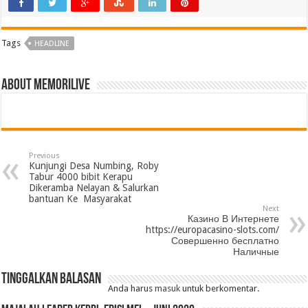
Tags
HEADLINE
About memorilive
Previous
Kunjungi Desa Numbing, Roby
Tabur 4000 bibit Kerapu
Dikeramba Nelayan & Salurkan
bantuan Ke Masyarakat
Next
Казино В Интернете
https://europacasino-slots.com/
Совершенно бесплатно
Наличные
Tinggalkan Balasan
Anda harus
masuk
untuk berkomentar.