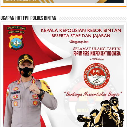
Ucapan HUT FPII Polres Bintan