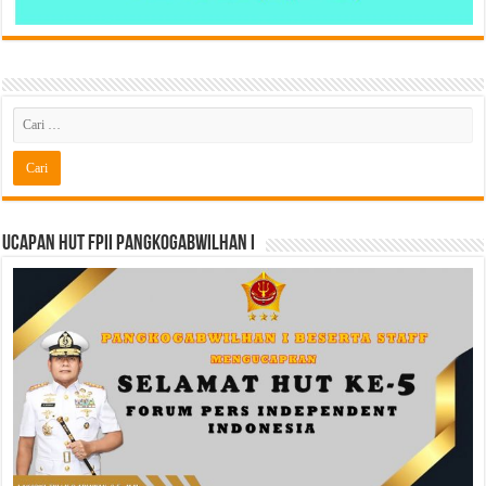
Ucapan HUT FPII PANGKOGABWILHAN I