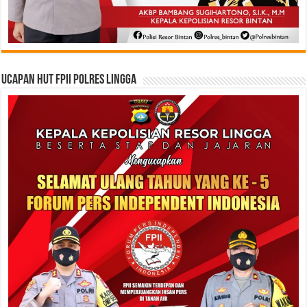
Ucapan HUT FPII Polres Lingga