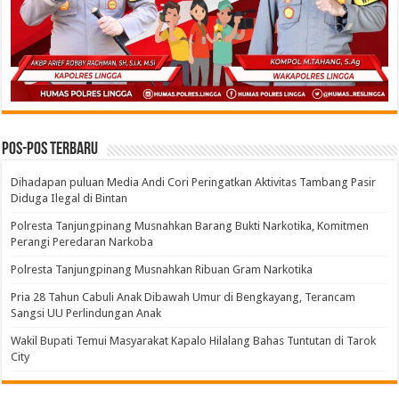
Pos-pos Terbaru
Dihadapan puluan Media Andi Cori Peringatkan Aktivitas Tambang Pasir
Diduga Ilegal di Bintan
Polresta Tanjungpinang Musnahkan Barang Bukti Narkotika, Komitmen
Perangi Peredaran Narkoba
Polresta Tanjungpinang Musnahkan Ribuan Gram Narkotika
Pria 28 Tahun Cabuli Anak Dibawah Umur di Bengkayang, Terancam
Sangsi UU Perlindungan Anak
Wakil Bupati Temui Masyarakat Kapalo Hilalang Bahas Tuntutan di Tarok
City