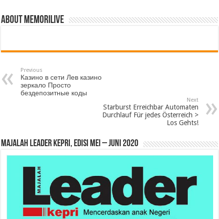
About memorilive
Previous
Казино в сети Лев казино
зеркало Просто
бездепозитные коды
Next
Starburst Erreichbar Automaten
Durchlauf Für jedes Österreich >
Los Gehts!
MAJALAH LEADER KEPRI, EDISI MEI – JUNI 2020