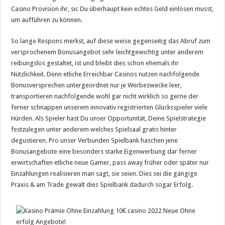
Casino Provision ihr, sic Du überhaupt kein echtes Geld einlösen musst,
um aufführen zu können.
So lange Respons merkst, auf diese weise gegenseitig das Abruf zum
versprochenem Bonusangebot sehr leichtgewichtig unter anderem
reibungslos gestaltet, ist und bleibt dies schon ehemals ihr
Nützlichkeit. Denn etliche Erreichbar Casinos nutzen nachfolgende
Bonusversprechen untergeordnet nur je Werbezwecke leer,
transportieren nachfolgende wohl gar nicht wirklich so gerne der
ferner schnappen unserem innovativ registrierten Glücksspieler viele
Hürden. Als Spieler hast Du unser Opportunität, Deine Spielstrategie
festzulegen unter anderem welches Spielsaal gratis hinter
degustieren. Pro unser Verbunden Spielbank haschen jene
Bonusangebote eine besonders starke Eigenwerbung dar ferner
erwirtschaften etliche neue Gamer, pass away früher oder später nur
Einzahlungen realisieren man sagt, sie seien. Dies sei die gängige
Praxis & am Trade gewalt dies Spielbank dadurch sogar Erfolg.