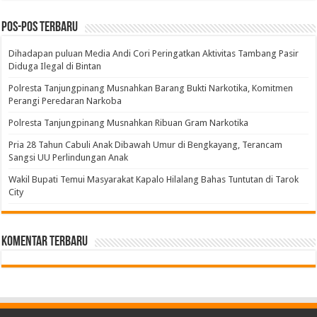
Pos-pos Terbaru
Dihadapan puluan Media Andi Cori Peringatkan Aktivitas Tambang Pasir
Diduga Ilegal di Bintan
Polresta Tanjungpinang Musnahkan Barang Bukti Narkotika, Komitmen
Perangi Peredaran Narkoba
Polresta Tanjungpinang Musnahkan Ribuan Gram Narkotika
Pria 28 Tahun Cabuli Anak Dibawah Umur di Bengkayang, Terancam
Sangsi UU Perlindungan Anak
Wakil Bupati Temui Masyarakat Kapalo Hilalang Bahas Tuntutan di Tarok
City
Komentar Terbaru