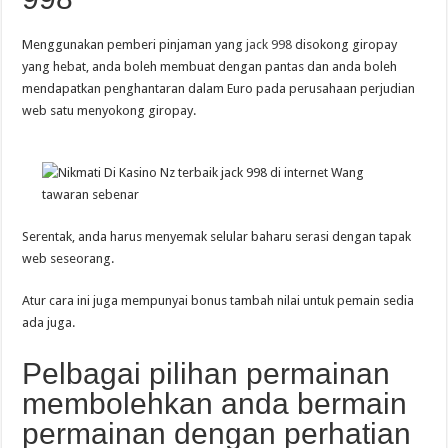
Menggunakan pemberi pinjaman yang
jack 998
disokong giropay
yang hebat, anda boleh membuat dengan pantas dan anda boleh
mendapatkan penghantaran dalam Euro pada perusahaan perjudian
web satu menyokong giropay.
Serentak, anda harus menyemak selular baharu serasi dengan tapak
web seseorang.
Atur cara ini juga mempunyai bonus tambah nilai untuk pemain sedia
ada juga.
Pelbagai pilihan permainan
membolehkan anda bermain
permainan dengan perhatian