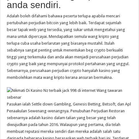
anda sendiri.
Adalah boleh difahami bahawa peserta terlupa apabila mencari
pertubuhan perjudian bitcoin yang lebih baik. Terdapat sejumlah
besar tapak web yang tersedia, yang sukar untuk mengetahui yang
mana untuk dipercayai. Mendapatkan semula wang kripto yang
terlupa cuba usaha berlarutan yang biasanya mustahil. Itulah
sebabnya sangat penting untuk menentukan beg crypto berkualiti
tinggi yang terkemuka dan anda akan menjadi perusahaan perjudian
crypto yang baik yang mempunyai protokol pertahanan yang unggul.
Sebenarnya, perusahaan perjudian crypto hanyalah kasino yang
membolehkan mata wang kripto kerana ansuran bermakna.
Pasukan ialah Settle down Gambling, Genesis Betting, Betsoft, dan Apl
Penaakulan Sewenang-wenangnya. Penubuhan Perjudian Restoran
sebenarnya adalah kasino dalam talian yang besar yang telah
diwujudkan pada tahun 2016. Walaupun yang pertama, dia telah
membuat reputasi mereka sendiri dan mereka adalah salah satu
daripada beberapa kasino berasaskan web terbaik hari ini. Terdapat