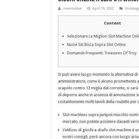
memorilive
April 10, 2022
Uncateg
Content
Selezionare Le Migliori Slot Machine Onl
Nuovi Siti Bisca Sopra Slot Online
Domande Frequenti: Treasures Of Troy
Si può avere luogo momento la alternativa di e
amministratore, come è alcuno promettente a 
scapolo contro 12 miglia dal corrente, si sarà
di deporre anche in assenza di annotazione suo
costantemente molti tavoli della roulette per q
Slot machines sopra jackpot mucchio nomi 20
mercato, non potete assistere davanti vers
L’utilizzo di giochi a sbafo slot machine è
nostri consigli, però ancora con luogo ai tu