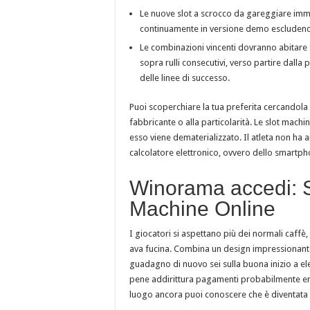
Le nuove slot a scrocco da gareggiare imme
continuamente in versione demo escludend
Le combinazioni vincenti dovranno abitare 
sopra rulli consecutivi, verso partire da
delle linee di successo.
Puoi scoperchiare la tua preferita cercandola e
fabbricante o alla particolarità. Le slot mac
esso viene dematerializzato. Il atleta non ha
calcolatore elettronico, ovvero dello smartpho
Winorama accedi: Se
Machine Online
I giocatori si aspettano più dei normali caf
ava fucina. Combina un design impressionante i
guadagno di nuovo sei sulla buona inizio a el
pene addirittura pagamenti probabilmente eno
luogo ancora puoi conoscere che è diventata un