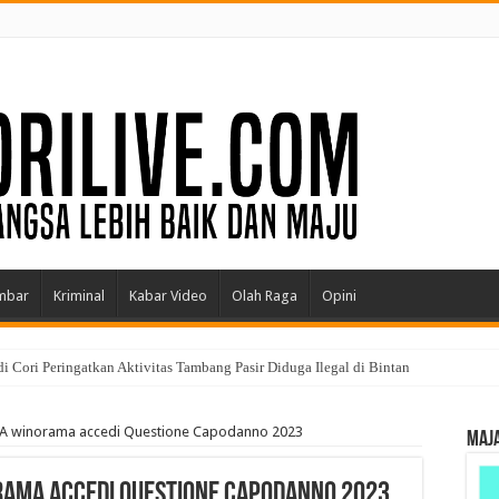
mbar
Kriminal
Kabar Video
Olah Raga
Opini
 Cori Peringatkan Aktivitas Tambang Pasir Diduga Ilegal di Bintan
o A winorama accedi Questione Capodanno 2023
MAJA
orama accedi Questione Capodanno 2023