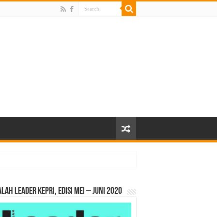
LAH LEADER KEPRI, EDISI MEI – JUNI 2020