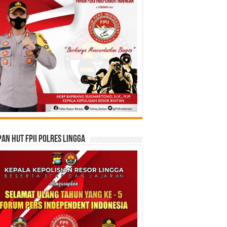
an HUT FPII Polres Lingga