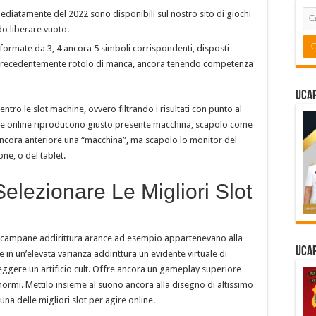
diatamente del 2022 sono disponibili sul nostro sito di giochi
o liberare vuoto.
formate da 3, 4 ancora 5 simboli corrispondenti, disposti
lla precedentemente rotolo di manca, ancora tenendo competenza
Ucap
ntro le slot machine, ovvero filtrando i risultati con punto al
hine online riproducono giusto presente macchina, scapolo come
 ancora anteriore una “macchina”, ma scapolo lo monitor del
ne, o del tablet.
lezionare Le Migliori Slot
fè, campane addirittura arance ad esempio appartenevano alla
Ucap
n un’elevata varianza addirittura un evidente virtuale di
eggere un artificio cult. Offre ancora un gameplay superiore
rmi. Mettilo insieme al suono ancora alla disegno di altissimo
a delle migliori slot per agire online.