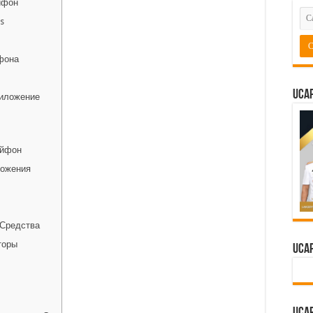
йфон
s
фона
Ucap
риложение
Айфон
ложения
 Средства
торы
Ucap