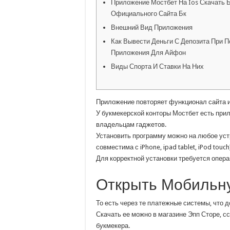
Приложение Мостбет На Ios Скачать 
Официального Сайта Бк
Внешний Вид Приложения
Как Вывести Деньги С Депозита При 
Приложения Для Айфон
Виды Спорта И Ставки На Них
Приложение повторяет функционал сайта и
У букмекерской конторы Мостбет есть при
владельцам гаджетов.
Установить программу можно на любое уст
совместима с iPhone, ipad tablet, iPod touch
Для корректной установки требуется операц
Открыть Мобильн
То есть через те платежные системы, что 
Скачать ее можно в магазине Эпп Сторе, с
букмекера.