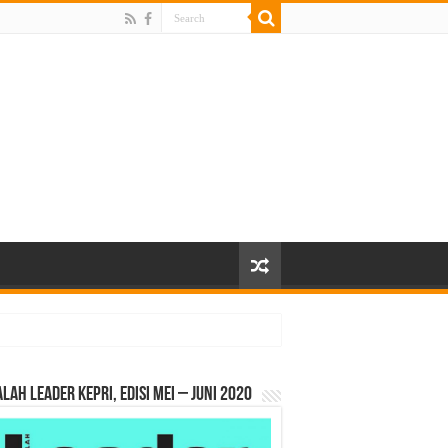
LAH LEADER KEPRI, EDISI MEI – JUNI 2020