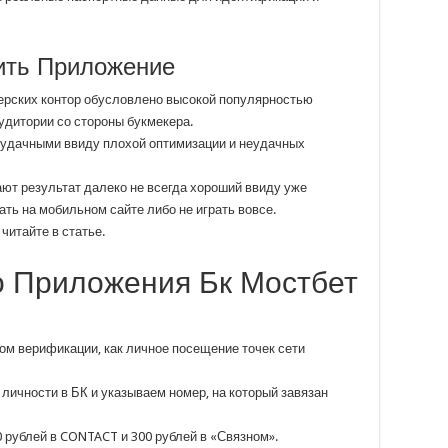
вить Приложение
рских контор обусловлено высокой популярностью
дитории со стороны букмекера.
 удачными ввиду плохой оптимизации и неудачных
ают результат далеко не всегда хороший ввиду уже
ть на мобильном сайте либо не играть вовсе.
читайте в статье.
 Приложения Бк Мостбет
ом верификации, как личное посещение точек сети
личности в БК и указываем номер, на который завязан
0 рублей в CONTACT и 300 рублей в «Связном».