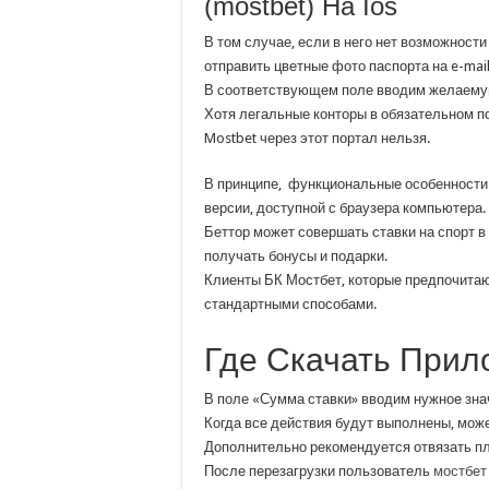
(mostbet) На Ios
В том случае, если в него нет возможност
отправить цветные фото паспорта на e-mai
В соответствующем поле вводим желаемую
Хотя легальные конторы в обязательном 
Mostbet через этот портал нельзя.
В принципе, функциональные особенности
версии, доступной с браузера компьютера.
Беттор может совершать ставки на спорт в
получать бонусы и подарки.
Клиенты БК Мостбет, которые предпочитаю
стандартными способами.
Где Скачать Прил
В поле «Сумма ставки» вводим нужное зна
Когда все действия будут выполнены, може
Дополнительно рекомендуется отвязать пл
После перезагрузки пользователь
мостбет