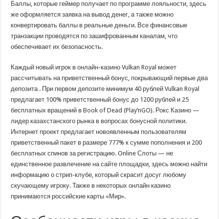
Баллы, которые геймер получает по программе лояльности, здесь
же оформляется заявка на вывод денег, а также можно
конвертировать баллы в реальные деньги. Все финансовые
транзакции проводятся по зашифрованным каналам, что
обеспечивает их безопасность.
Каждый новый игрок в онлайн-казино Vulkan Royal может
рассчитывать на приветственный бонус, покрывающий первые два
депозита . При первом депозите минимум 40 рублей Vulkan Royal
предлагает 100% приветственный бонус до 1200 рублей и 25
бесплатных вращений в Book of Dead (Play’nGO). Рокс Казино —
лидер казахстанского рынка в вопросах бонусной политики.
Интернет проект предлагает новоявленным пользователям
приветственный пакет в размере 777% к сумме пополнения и 200
бесплатных спинов за регистрацию. Online Слоты — не
единственное развлечение на сайте площадки, здесь можно найти
информацию о стрип-клубе, который скрасит досуг любому
скучающему игроку. Также в некоторых онлайн казино
принимаются российские карты «Мир».