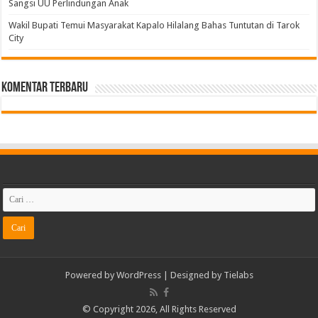
Sangsi UU Perlindungan Anak
Wakil Bupati Temui Masyarakat Kapalo Hilalang Bahas Tuntutan di Tarok
City
Komentar Terbaru
Powered by
WordPress
| Designed by
Tielabs
© Copyright 2026, All Rights Reserved