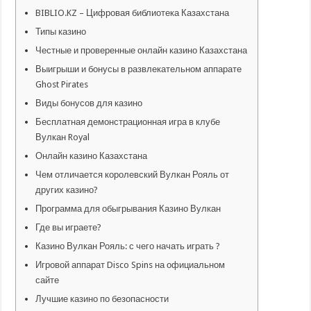
BIBLIO.KZ – Цифровая библиотека Казахстана
Типы казино
Честные и проверенные онлайн казино Казахстана
Выигрыши и бонусы в развлекательном аппарате
Ghost Pirates
Виды бонусов для казино
Бесплатная демонстрационная игра в клубе
Вулкан Royal
Онлайн казино Казахстана
Чем отличается королевский Вулкан Рояль от
других казино?
Программа для обыгрывания Казино Вулкан
Где вы играете?
Казино Вулкан Рояль: с чего начать играть ?
Игровой аппарат Disco Spins на официальном
сайте
Лучшие казино по безопасности