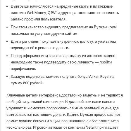
Выигрыши начисляются на кредитные карты и платёжные
системы WebMoney, QIWI и другие, а также можно пополнять
баланс профиля пользователя.
При этом качество видеоигр, предлагаемых на Вулкан Royal
нисколько не уступает другим сайтам.
Для игры клиент покупает внутреннюю валюту, а уже затем
переводит её в реальные деньги.
Перед оформлением заявки на выплату из интернет казино
необходимо также подтвердить свою личность — пройти
верификацию.
Каждую неделю вы можете получать бонус Vulkan Royal на
сумму 800 рублей.
Ключевые детали интерфейса достаточно заметны и не теряются
в общей визуальной композиции. В дальнейшем ваши навыки
улучшатся, и сможете попробовать себя на реальной сцене, где
выигрываются настоящие деньги. Казино Вулкан предоставляет
самые лучшие бонусы и акции, повышающие любое вложение в
несколько раз. Игровой автомат от компании NetEnt приглашает