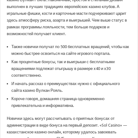
выполнен в лучших традициях европейских казино клубов. А
игральные фишки, кости и карточные масти подчеркивают царит
здесь атмосферу риска, азарта и выигрышей. Чем выше статус в
рамках программы лояльности, тем больше подарков и
возможностей получает клиент.
Также новички получат по 500 бесплатных вращений, чтобы как
можно быстрее освоиться на сайте игрового портала.
Как процентные бонусы, так и выигрыши с бесплатными
вращениями подлежат отыгрышу в размере x40 и x30
соответственно.
И начать рассказ о преимуществах нужно с официального
сайта казино Вулкан Рояль.
Короче говоря, домашняя страница одновременно
привлекательна и информативна.
Новички здесь могут рассчитывать о приятных бонусах от
администрации в виде бонуса на первый депозит. «Sol Casino» —
казахстанское казино онлайн, которому удалось завоевать