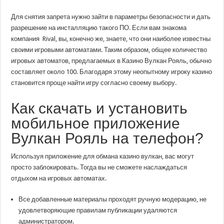
Для снятия запрета нужно зайти в параметры безопасности и дать
разрешение на инсталляцию такого ПО. Если вам знакома
компания Rival, вы, конечно же, знаете, что они наиболее известны
своими игровыми автоматами. Таким образом, общее количество
игровых автоматов, предлагаемых в Казино Вулкан Рояль, обычно
составляет около 100. Благодаря этому неопытному игроку казино
становится проще найти игру согласно своему выбору.
Как скачать и установить
мобильное приложение
Вулкан Рояль на телефон?
Используя приложение для обмана казино вулкан, вас могут
просто заблокировать. Тогда вы не сможете наслаждаться
отдыхом на игровых автоматах.
Все добавленные материалы проходят ручную модерацию, не
удовлетворяющие правилам публикации удаляются
администратором.