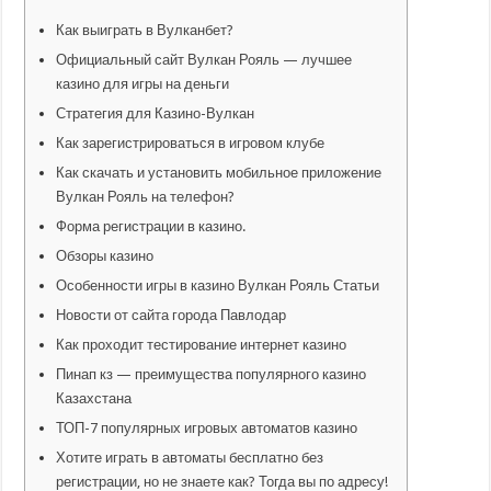
Как выиграть в Вулканбет?
Официальный сайт Вулкан Рояль — лучшее
казино для игры на деньги
Стратегия для Казино-Вулкан
Как зарегистрироваться в игровом клубе
Как скачать и установить мобильное приложение
Вулкан Рояль на телефон?
Форма регистрации в казино.
Обзоры казино
Особенности игры в казино Вулкан Рояль Статьи
Новости от сайта города Павлодар
Как проходит тестирование интернет казино
Пинап кз — преимущества популярного казино
Казахстана
ТОП-7 популярных игровых автоматов казино
Хотите играть в автоматы бесплатно без
регистрации, но не знаете как? Тогда вы по адресу!