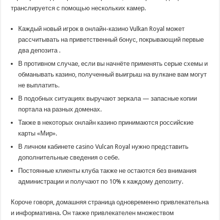
транслируется с помощью нескольких камер.
Каждый новый игрок в онлайн-казино Vulkan Royal может
рассчитывать на приветственный бонус, покрывающий первые
два депозита .
В противном случае, если вы начнёте применять серые схемы и
обманывать казино, полученный выигрыш на вулкане вам могут
не выплатить.
В подобных ситуациях выручают зеркала — запасные копии
портала на разных доменах.
Также в некоторых онлайн казино принимаются российские
карты «Мир».
В личном кабинете casino Vulcan Royal нужно представить
дополнительные сведения о себе.
Постоянные клиенты клуба также не остаются без внимания
администрации и получают по 10% к каждому депозиту.
Короче говоря, домашняя страница одновременно привлекательна
и информативна. Он также привлекателен множеством