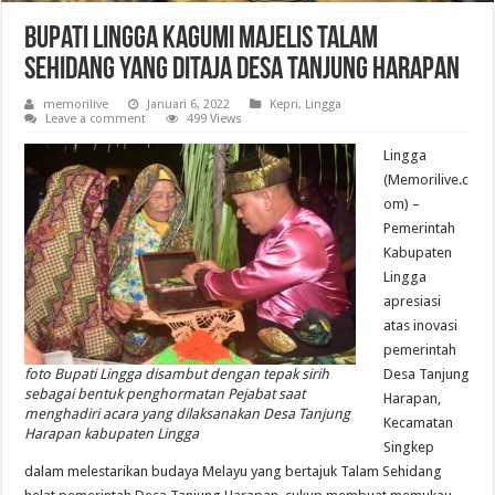
Bupati Lingga Kagumi Majelis Talam
Sehidang Yang Ditaja Desa Tanjung Harapan
memorilive
Januari 6, 2022
Kepri
,
Lingga
Leave a comment
499 Views
Lingga
(Memorilive.c
om) –
Pemerintah
Kabupaten
Lingga
apresiasi
atas inovasi
pemerintah
foto Bupati Lingga disambut dengan tepak sirih
Desa Tanjung
sebagai bentuk penghormatan Pejabat saat
Harapan,
menghadiri acara yang dilaksanakan Desa Tanjung
Kecamatan
Harapan kabupaten Lingga
Singkep
dalam melestarikan budaya Melayu yang bertajuk Talam Sehidang