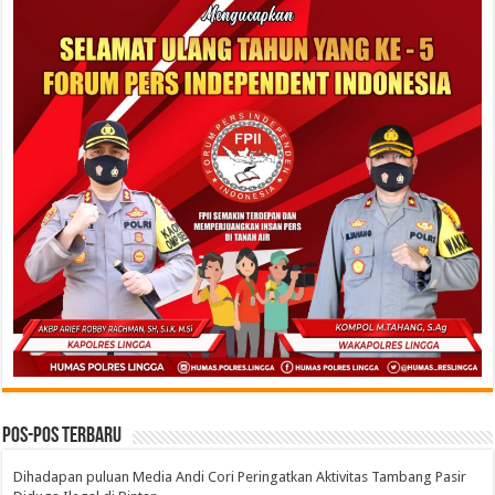
Pos-pos Terbaru
Dihadapan puluan Media Andi Cori Peringatkan Aktivitas Tambang Pasir