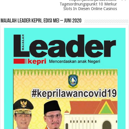
Tagesordnungspunkt 10 Merkur
Slots In Diesen Online Casinos
MAJALAH LEADER KEPRI, EDISI MEI – JUNI 2020