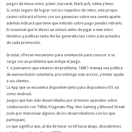
juegos de mesa como; poker, baccarat, black jack, ruleta y keno.
Si, estás seguro de lograr con los requisitos de retiro, este propio
casino colocará el bono con sus ganancias sobre una cuenta aparte
además indicará que tiene que método sobre pago puedes retirarlo.
Es essencial que le dieses un vistazo antes de jugar a new estos
términos y políticas tanto the las generales tais como a las privados
de cada promoción.
En total, ofrecen mecanismo para orientación para conocer si se
carga con un problema que incluye el juego.
Y, si pensamos que estamos en problema, 1XBET maneja una política
de autoexclusión voluntaria, pra restringir este acceso, y invitar ayuda
a sus clientes.
La App que se encuentra disponible tanto para dispositivos iOS asi
como Android.
Juegos que han sido desarrollados por el mismo operador sobre
colaboración con TVBet, Pragmatic Play, Vivo Gaming y Blessed Streak
(solo por mencionar algunos de los desarrolladores con los que
participan).
Lo que significa que, al dia de hacer scroll hacia abajo, descubrimos