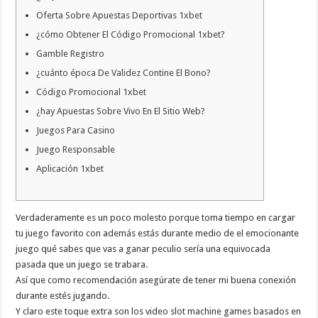
Oferta Sobre Apuestas Deportivas 1xbet
¿cómo Obtener El Código Promocional 1xbet?
Gamble Registro
¿cuánto época De Validez Contine El Bono?
Código Promocional 1xbet
¿hay Apuestas Sobre Vivo En El Sitio Web?
Juegos Para Casino
Juego Responsable
Aplicación 1xbet
Verdaderamente es un poco molesto porque toma tiempo en cargar
tu juego favorito con además estás durante medio de el emocionante
juego qué sabes que vas a ganar peculio sería una equivocada
pasada que un juego se trabara.
Así que como recomendación asegúrate de tener mi buena conexión
durante estés jugando.
Y claro este toque extra son los video slot machine games basados en