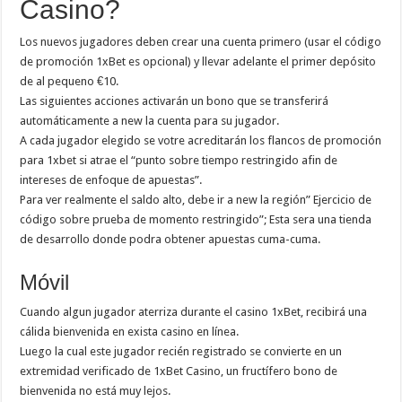
Casino?
Los nuevos jugadores deben crear una cuenta primero (usar el código
de promoción 1xBet es opcional) y llevar adelante el primer depósito
de al pequeno €10.
Las siguientes acciones activarán un bono que se transferirá
automáticamente a new la cuenta para su jugador.
A cada jugador elegido se votre acreditarán los flancos de promoción
para 1xbet si atrae el “punto sobre tiempo restringido afin de
intereses de enfoque de apuestas”.
Para ver realmente el saldo alto, debe ir a new la región” Ejercicio de
código sobre prueba de momento restringido”; Esta sera una tienda
de desarrollo donde podra obtener apuestas cuma-cuma.
Móvil
Cuando algun jugador aterriza durante el casino 1xBet, recibirá una
cálida bienvenida en exista casino en línea.
Luego la cual este jugador recién registrado se convierte en un
extremidad verificado de 1xBet Casino, un fructífero bono de
bienvenida no está muy lejos.