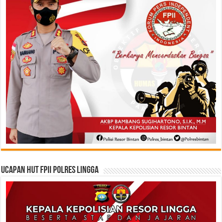
Ucapan HUT FPII Polres Lingga