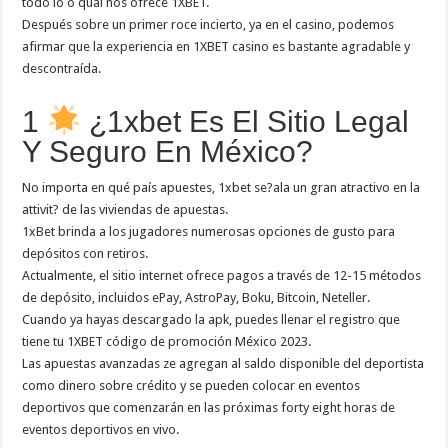
todo lo o qual nos ofrece 1XBET.
Después sobre un primer roce incierto, ya en el casino, podemos
afirmar que la experiencia en 1XBET casino es bastante agradable y
descontraída.
1
¿1xbet Es El Sitio Legal
Y Seguro En México?
No importa en qué país apuestes, 1xbet se?ala un gran atractivo en la
attivit? de las viviendas de apuestas.
1xBet brinda a los jugadores numerosas opciones de gusto para
depósitos con retiros.
Actualmente, el sitio internet ofrece pagos a través de 12-15 métodos
de depósito, incluidos ePay, AstroPay, Boku, Bitcoin, Neteller.
Cuando ya hayas descargado la apk, puedes llenar el registro que
tiene tu 1XBET código de promoción México 2023.
Las apuestas avanzadas ze agregan al saldo disponible del deportista
como dinero sobre crédito y se pueden colocar en eventos
deportivos que comenzarán en las próximas forty eight horas de
eventos deportivos en vivo.