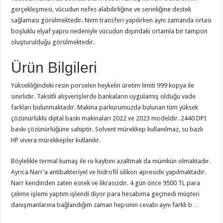
gerçekleşmesi, vücudun nefes alabilirliğine ve serinliğine destek
sağlaması görülmektedir. Nem transferi yapılırken aynı zamanda ortası
boşluklu elyaf yapısı nedeniyle vücudun dışındaki ortamla bir tampon
oluşturulduğu görülmektedir.
Ürün Bilgileri
Yüksekliğindeki resin porselen heykelin üretim limiti 999 kopya ile
sınırlıdır. Taksitli alışverişlerde bankaların uygulamış olduğu vade
farkları bulunmaktadır. Makina parkurumuzda bulunan tüm yüksek
çözünürlüklü dijital baskı makinaları 2022 ve 2023 modeldir. 2440 DPI
baskı çözünürlüğüne sahiptir. Solvent mürekkep kullanılmaz, su bazlı
HP vivera mürekkepler kullanılır.
Böylelikle termal kumaş ile ısı kaybını azaltmak da mümkün olmaktadır.
Ayrıca Narr’a antibakteriyel ve hidrofil silikon apreside yapılmaktadır.
Narr kendinden zaten esnek ve likrasızdır. 4 gün önce 9500 TL para
çekme işlemi yaptım işlendi diyor para hesabıma geçmedi müşteri
danışmanlarına bağlandığım zaman hepsinin cevabı aynı farklı b…