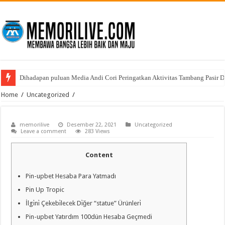
Dihadapan puluan Media Andi Cori Peringatkan Aktivitas Tambang Pasir D
Polresta Tanjungpinang Musnahkan Barang Bukti Narkotika, Komitmen Pe
Home
/
Uncategorized
/
memorilive
Desember 22, 2021
Uncategorized
Leave a comment
283 Views
Content
Pin-upbet Hesaba Para Yatmadı
Pin Up Tropic
İlgi̇ni̇ Çekebi̇lecek Di̇ğer “statue” Ürünleri̇
Pin-upbet Yatırdım 100dün Hesaba Geçmedi