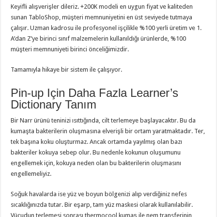
Keyifli alışverişler dileriz. +200K modeli en uygun fiyat ve kaliteden
sunan TabloShop, müşteri memnuniyetini en üst seviyede tutmaya
çalışır. Uzman kadrosu ile profesyonel işçilikle %100 yerli üretim ve 1.
A’dan Z’ye birinci sınıf malzemelerin kullanıldığı ürünlerde, %100
müşteri memnuniyeti birinci önceliğimizdir.
Tamamıyla hikaye bir sistem ile çalışıyor.
Pin-up Için Daha Fazla Learner’s
Dictionary Tanım
Bir Narr ürünü teninizi ısıttığında, cilt terlemeye başlayacaktır. Bu da
kumaşta bakterilerin oluşmasına elverişli bir ortam yaratmaktadır. Ter,
tek başına koku oluşturmaz. Ancak ortamda yayılmış olan bazı
bakteriler kokuya sebep olur. Bu nedenle kokunun oluşumunu
engellemek için, kokuya neden olan bu bakterilerin oluşmasını
engellemeliyiz.
Soğuk havalarda ise yüz ve boyun bölgenizi alıp verdiğiniz nefes
sıcaklığınızda tutar. Bir eşarp, tam yüz maskesi olarak kullanılabilir.
Vücudun terlemesi sonrası thermocool kumaş ile nem transferinin