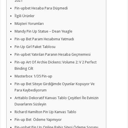
2021
Pin-upbet Hesaba Para Düşmedi
İlgili Ürünler
Müşteri Yorumları
Mandy Pin Up Statue – Dean Yeagle
Pin-up Bet Param Hesabıma Yatmadı
Pin Up Girl Paket Tablosu
Pin-upbet Yatırılan Paranın Hesaba Geçmemesi
Pin-up Art Of Archie Dickens: Volume 2: V 2 Perfect
Binding Cilt
Masterbox 1/35 Pin-up
Pin-up Bet Siteye Girdiğimde Oyunlar Kopuyor Ve
Para Kaybediyorum
Arttablo Dekoratif Kanvas Tablo Çeşitleri İle Evinizin
Duvarlarını Süsleyin
Richard Hamilton Pin Up Kanvas Tablo
Pin-up Bet Ödeme Yapmıyor
Pin-upbet Pin Up Online Bahis Sitesi Ödeme Sorunu