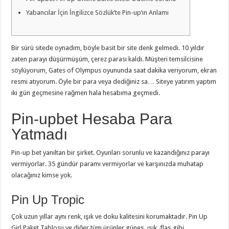
Yabancılar İçin İngilizce Sözlük’te Pin-up’ın Anlamı
Bir sürü sitede oynadım, böyle basit bir site denk gelmedi. 10 yıldır
zaten parayı düşürmüşüm, çerez parası kaldı. Müşteri temsilcisine
söylüyorum, Gates of Olympus oyununda saat dakika veriyorum, ekran
resmi atıyorum. Öyle bir para veya dediğiniz sa… Siteye yatırım yaptım
iki gün geçmesine rağmen hala hesabıma geçmedi.
Pin-upbet Hesaba Para
Yatmadı
Pin-up bet yanıltan bir şirket. Oyunları sorunlu ve kazandığınız parayı
vermiyorlar. 35 gündür paramı vermiyorlar ve karşınızda muhatap
olacağınız kimse yok.
Pin Up Tropic
Çok uzun yıllar aynı renk, ışık ve doku kalitesini korumaktadır. Pin Up
Girl Paket Tablosu ve diğer tüm ürünler güneş, ışık, flaş gibi