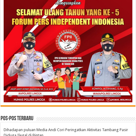
Pos-pos Terbaru
Dihadapan puluan Media Andi Cori Peringatkan Aktivitas Tambang Pasir
Diduga Ilegal di Bintan