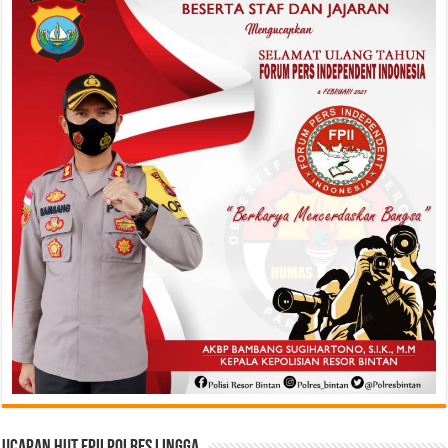
Ucapan HUT FPII Polres Lingga