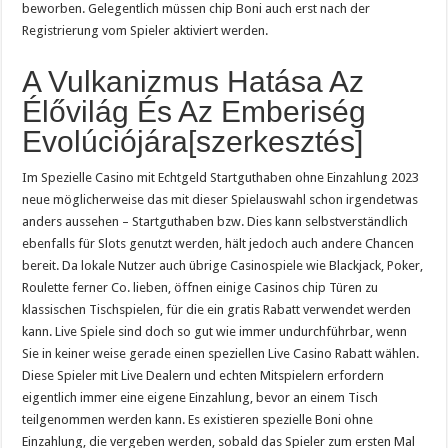
beworben. Gelegentlich müssen chip Boni auch erst nach der
Registrierung vom Spieler aktiviert werden.
A Vulkanizmus Hatása Az
Élővilág És Az Emberiség
Evolúciójára[szerkesztés]
Im Spezielle Casino mit Echtgeld Startguthaben ohne Einzahlung 2023
neue möglicherweise das mit dieser Spielauswahl schon irgendetwas
anders aussehen – Startguthaben bzw. Dies kann selbstverständlich
ebenfalls für Slots genutzt werden, hält jedoch auch andere Chancen
bereit. Da lokale Nutzer auch übrige Casinospiele wie Blackjack, Poker,
Roulette ferner Co. lieben, öffnen einige Casinos chip Türen zu
klassischen Tischspielen, für die ein gratis Rabatt verwendet werden
kann. Live Spiele sind doch so gut wie immer undurchführbar, wenn
Sie in keiner weise gerade einen speziellen Live Casino Rabatt wählen.
Diese Spieler mit Live Dealern und echten Mitspielern erfordern
eigentlich immer eine eigene Einzahlung, bevor an einem Tisch
teilgenommen werden kann. Es existieren spezielle Boni ohne
Einzahlung, die vergeben werden, sobald das Spieler zum ersten Mal