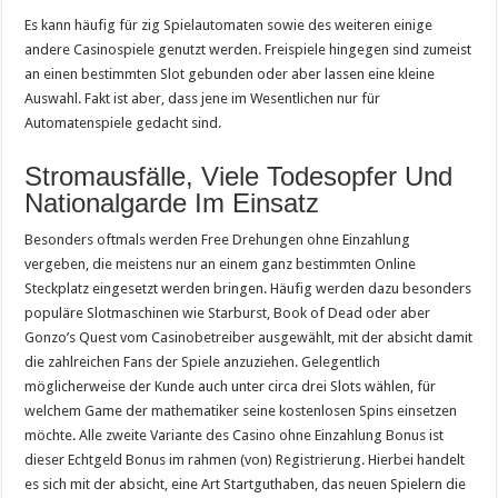
Es kann häufig für zig Spielautomaten sowie des weiteren einige
andere Casinospiele genutzt werden. Freispiele hingegen sind zumeist
an einen bestimmten Slot gebunden oder aber lassen eine kleine
Auswahl. Fakt ist aber, dass jene im Wesentlichen nur für
Automatenspiele gedacht sind.
Stromausfälle, Viele Todesopfer Und
Nationalgarde Im Einsatz
Besonders oftmals werden Free Drehungen ohne Einzahlung
vergeben, die meistens nur an einem ganz bestimmten Online
Steckplatz eingesetzt werden bringen. Häufig werden dazu besonders
populäre Slotmaschinen wie Starburst, Book of Dead oder aber
Gonzo’s Quest vom Casinobetreiber ausgewählt, mit der absicht damit
die zahlreichen Fans der Spiele anzuziehen. Gelegentlich
möglicherweise der Kunde auch unter circa drei Slots wählen, für
welchem Game der mathematiker seine kostenlosen Spins einsetzen
möchte. Alle zweite Variante des Casino ohne Einzahlung Bonus ist
dieser Echtgeld Bonus im rahmen (von) Registrierung. Hierbei handelt
es sich mit der absicht, eine Art Startguthaben, das neuen Spielern die