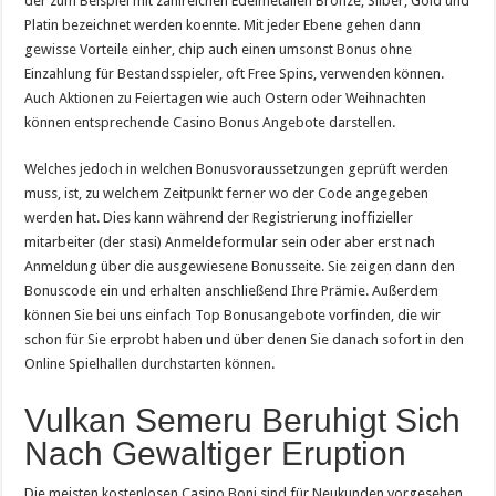
der zum Beispiel mit zahlreichen Edelmetallen Bronze, Silber, Gold und
Platin bezeichnet werden koennte. Mit jeder Ebene gehen dann
gewisse Vorteile einher, chip auch einen umsonst Bonus ohne
Einzahlung für Bestandsspieler, oft Free Spins, verwenden können.
Auch Aktionen zu Feiertagen wie auch Ostern oder Weihnachten
können entsprechende Casino Bonus Angebote darstellen.
Welches jedoch in welchen Bonusvoraussetzungen geprüft werden
muss, ist, zu welchem Zeitpunkt ferner wo der Code angegeben
werden hat. Dies kann während der Registrierung inoffizieller
mitarbeiter (der stasi) Anmeldeformular sein oder aber erst nach
Anmeldung über die ausgewiesene Bonusseite. Sie zeigen dann den
Bonuscode ein und erhalten anschließend Ihre Prämie. Außerdem
können Sie bei uns einfach Top Bonusangebote vorfinden, die wir
schon für Sie erprobt haben und über denen Sie danach sofort in den
Online Spielhallen durchstarten können.
Vulkan Semeru Beruhigt Sich
Nach Gewaltiger Eruption
Die meisten kostenlosen Casino Boni sind für Neukunden vorgesehen