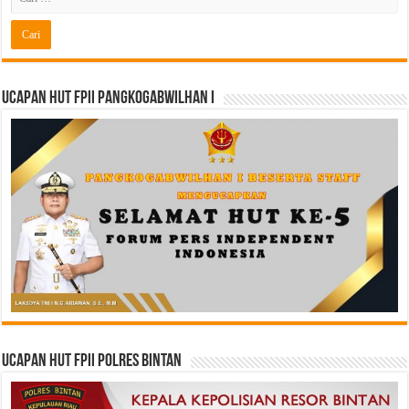
Ucapan HUT FPII PANGKOGABWILHAN I
Ucapan HUT FPII Polres Bintan