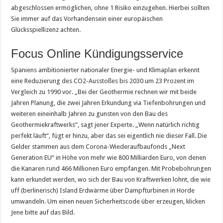
abgeschlossen ermöglichen, ohne 1 Risiko einzugehen. Hierbei sollten
Sie immer auf das Vorhandensein einer europäischen
Glücksspiellizenz achten.
Focus Online Kündigungsservice
Spaniens ambitionierter nationaler Energie- und Klimaplan erkennt
eine Reduzierung des CO2-Ausstoßes bis 2030 um 23 Prozent im
Vergleich zu 1990 vor. „Bei der Geothermie rechnen wir mit beide
Jahren Planung, die zwei Jahren Erkundung via Tiefenbohrungen und
weiteren eineinhalb Jahren zu gunsten von den Bau des
Geothermiekraftwerks“, sagt jener Experte. „Wenn natürlich richtig
perfekt läuft“, fügt er hinzu, aber das sei eigentlich nie dieser Fall. Die
Gelder stammen aus dem Corona-Wiederaufbaufonds „Next
Generation EU“ in Höhe von mehr wie 800 Milliarden Euro, von denen
die Kanaren rund 466 Millionen Euro empfangen. Mit Probebohrungen
kann erkundet werden, wo sich der Bau von Kraftwerken lohnt, die wie
uff (berlinerisch) Island Erdwärme über Dampfturbinen in Horde
umwandeln. Um einen neuen Sicherheitscode über erzeugen, klicken
Jene bitte auf das Bild.