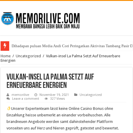
Polresta Tanjungpinang Musnahkan Barang Bukti Narkotika, Komitmen Pe
Home
/
Uncategorized
/
Vulkan-insel La Palma Setzt Auf Erneuerbare
Energien
Vulkan-insel La Palma Setzt Auf
Erneuerbare Energien
memorilive
November 19, 2021
Uncategorized
Leave a comment
327 Views
Unserer Expertenteam lässt keine Online Casino Bonus ohne
Einzahlung heisse unbemerkt an einander vorbeihuschen. Alle
brandneuen Angebote werden samt dahinstehender Plattform
vonseiten uns auf Herz und Nieren geprüft, getestet und bewertet.