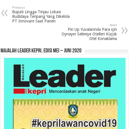
Previous
Bupati Lingga Tinjau Lokasi
Budidaya Teripang Yang Dikelola
PT Innovare Saat Panen
Next
Pin Up Yuvalarında Para için
Oynayın Selimiye Otelleri Küçük
Otel Konaklama
MAJALAH LEADER KEPRI, EDISI MEI – JUNI 2020