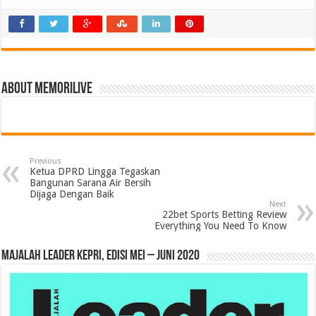
About memorilive
Previous
Ketua DPRD Lingga Tegaskan
Bangunan Sarana Air Bersih
Dijaga Dengan Baik
Next
22bet Sports Betting Review
Everything You Need To Know
MAJALAH LEADER KEPRI, EDISI MEI – JUNI 2020