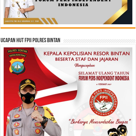
Ucapan HUT FPII Polres Bintan