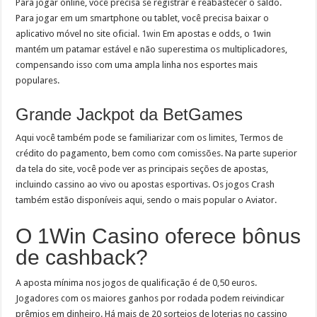
Para jogar online, você precisa se registrar e reabastecer o saldo.
Para jogar em um smartphone ou tablet, você precisa baixar o
aplicativo móvel no site oficial.
1win
Em apostas e odds, o 1win
mantém um patamar estável e não superestima os multiplicadores,
compensando isso com uma ampla linha nos esportes mais
populares.
Grande Jackpot da BetGames
Aqui você também pode se familiarizar com os limites, Termos de
crédito do pagamento, bem como com comissões. Na parte superior
da tela do site, você pode ver as principais seções de apostas,
incluindo cassino ao vivo ou apostas esportivas. Os jogos Crash
também estão disponíveis aqui, sendo o mais popular o Aviator.
O 1Win Casino oferece bônus
de cashback?
A aposta mínima nos jogos de qualificação é de 0,50 euros.
Jogadores com os maiores ganhos por rodada podem reivindicar
prêmios em dinheiro. Há mais de 20 sorteios de loterias no cassino