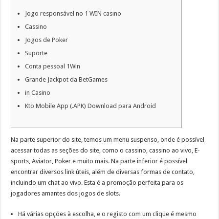
Jogo responsável no 1 WIN casino
Cassino
Jogos de Poker
Suporte
Conta pessoal 1Win
Grande Jackpot da BetGames
in Casino
Kto Mobile App (.APK) Download para Android
Na parte superior do site, temos um menu suspenso, onde é possível
acessar todas as seções do site, como o cassino, cassino ao vivo, E-
sports, Aviator, Poker e muito mais. Na parte inferior é possível
encontrar diversos link úteis, além de diversas formas de contato,
incluindo um chat ao vivo. Esta é a promoção perfeita para os
jogadores amantes dos jogos de slots.
Há várias opções à escolha, e o registo com um clique é mesmo