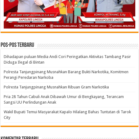
Pos-pos Terbaru
Dihadapan puluan Media Andi Cori Peringatkan Aktivitas Tambang Pasir
Diduga Ilegal di Bintan
Polresta Tanjungpinang Musnahkan Barang Bukti Narkotika, Komitmen
Perangi Peredaran Narkoba
Polresta Tanjungpinang Musnahkan Ribuan Gram Narkotika
Pria 28 Tahun Cabuli Anak Dibawah Umur di Bengkayang, Terancam
Sangsi UU Perlindungan Anak
Wakil Bupati Temui Masyarakat Kapalo Hilalang Bahas Tuntutan di Tarok
City