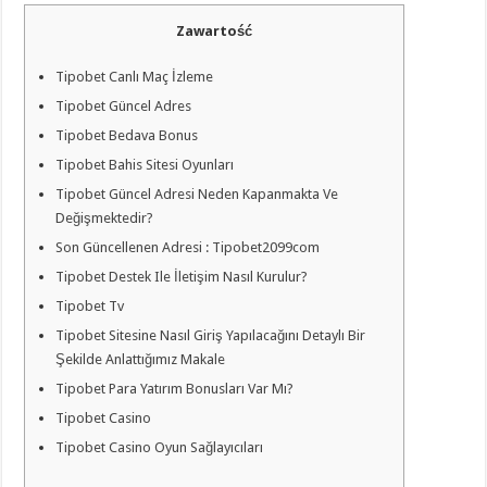
Zawartość
Tipobet Canlı Maç İzleme
Tipobet Güncel Adres
Tipobet Bedava Bonus
Tipobet Bahis Sitesi Oyunları
Tipobet Güncel Adresi Neden Kapanmakta Ve
Değişmektedir?
Son Güncellenen Adresi : Tipobet2099com
Tipobet Destek Ile İletişim Nasıl Kurulur?
Tipobet Tv
Tipobet Sitesine Nasıl Giriş Yapılacağını Detaylı Bir
Şekilde Anlattığımız Makale
Tipobet Para Yatırım Bonusları Var Mı?
Tipobet Casino
Tipobet Casino Oyun Sağlayıcıları