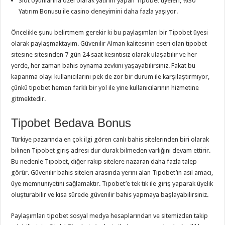
Slot oyunlarına özel olarak yatırım yapan Tipobet üyeleri, %30
Yatırım Bonusu ile casino deneyimini daha fazla yaşıyor.
Öncelikle şunu belirtmem gerekir ki bu paylaşımları bir Tipobet üyesi
olarak paylaşmaktayım. Güvenilir Alman kalitesinin eseri olan tipobet
sitesine sitesinden 7 gün 24 saat kesintisiz olarak ulaşabilir ve her
yerde, her zaman bahis oynama zevkini yaşayabilirsiniz. Fakat bu
kapanma olayı kullanıcılarını pek de zor bir durum ile karşılaştırmıyor,
çünkü tipobet hemen farklı bir yol ile yine kullanıcılarının hizmetine
gitmektedir.
Tipobet Bedava Bonus
Türkiye pazarında en çok ilgi gören canlı bahis sitelerinden biri olarak
bilinen Tipobet giriş adresi dur durak bilmeden varlığını devam ettirir.
Bu nedenle Tipobet, diğer rakip sitelere nazaran daha fazla talep
görür. Güvenilir bahis siteleri arasında yerini alan Tipobet’in asıl amacı,
üye memnuniyetini sağlamaktır. Tipobet’e tek tık ile giriş yaparak üyelik
oluşturabilir ve kısa sürede güvenilir bahis yapmaya başlayabilirsiniz.
Paylaşımları tipobet sosyal medya hesaplarından ve sitemizden takip