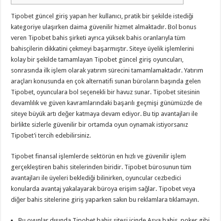
Tipobet güncel giriş yapan her kullanıcı, pratik bir şekilde istediği
kategoriye ulaşırken daima güvenilir hizmet almaktadır. Bol bonus
veren Tipobet bahis şirketi ayrıca yüksek bahis oranlarıyla tüm
bahisçilerin dikkatini çekmeyi başarmıştır. Siteye üyelik işlemlerini
kolay bir şekilde tamamlayan Tipobet güncel giriş oyuncuları,
sonrasında ilk işlem olarak yatırım sürecini tamamlamaktadır. Yatırım
araçları konusunda en çok alternatifi sunan büroların başında gelen
Tipobet, oyunculara bol seçenekli bir havuz sunar. Tipobet sitesinin
devamlılık ve güven kavramlarındaki başarılı geçmişi günümüzde de
siteye büyük artı değer katmaya devam ediyor. Bu tip avantajları ile
birlikte sizlerle güvenilir bir ortamda oyun oynamak istiyorsanız
Tipobet’i tercih edebilirsiniz.
Tipobet finansal işlemlerde sektörün en hızlı ve güvenilir işlem
gerçekleştiren bahis sitelerinden biridir. Tipobet bürosunun tüm
avantajları ile üyeleri beklediği bilinirken, oyuncular cezbedici
konularda avantaj yakalayarak büroya erişim sağlar. Tipobet veya
diğer bahis sitelerine giriş yaparken sakın bu reklamlara tıklamayın.
Bu oyunlar dışında Tipobet bahis sitesi içinde Asya bahis, poker gibi