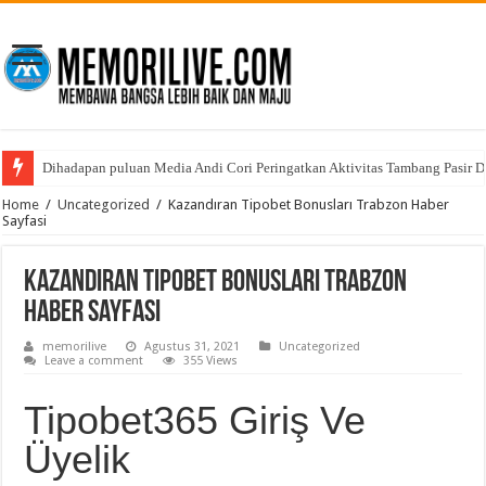
Polresta Tanjungpinang Musnahkan Barang Bukti Narkotika, Komitmen Pe
Home
/
Uncategorized
/
Kazandıran Tipobet Bonusları Trabzon Haber
Sayfasi
Kazandıran Tipobet Bonusları Trabzon
Haber Sayfasi
memorilive
Agustus 31, 2021
Uncategorized
Leave a comment
355 Views
Tipobet365 Giriş Ve
Üyelik