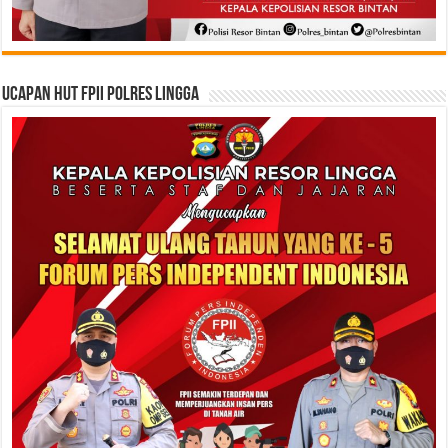
Ucapan HUT FPII Polres Lingga