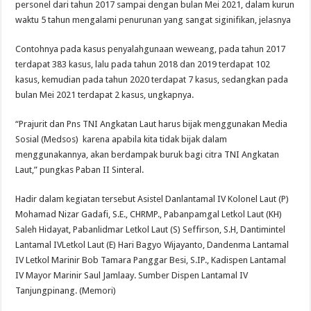
personel dari tahun 2017 sampai dengan bulan Mei 2021, dalam kurun
waktu 5 tahun mengalami penurunan yang sangat siginifikan, jelasnya
Contohnya pada kasus penyalahgunaan weweang, pada tahun 2017
terdapat 383 kasus, lalu pada tahun 2018 dan 2019 terdapat 102
kasus, kemudian pada tahun 2020 terdapat 7 kasus, sedangkan pada
bulan Mei 2021 terdapat 2 kasus, ungkapnya.
“Prajurit dan Pns TNI Angkatan Laut harus bijak menggunakan Media
Sosial (Medsos) karena apabila kita tidak bijak dalam
menggunakannya, akan berdampak buruk bagi citra TNI Angkatan
Laut,” pungkas Paban II Sinteral.
Hadir dalam kegiatan tersebut Asistel Danlantamal IV Kolonel Laut (P)
Mohamad Nizar Gadafi, S.E., CHRMP., Pabanpamgal Letkol Laut (KH)
Saleh Hidayat, Pabanlidmar Letkol Laut (S) Seffirson, S.H, Dantimintel
Lantamal IVLetkol Laut (E) Hari Bagyo Wijayanto, Dandenma Lantamal
IV Letkol Marinir Bob Tamara Panggar Besi, S.IP., Kadispen Lantamal
IV Mayor Marinir Saul Jamlaay. Sumber Dispen Lantamal IV
Tanjungpinang. (Memori)