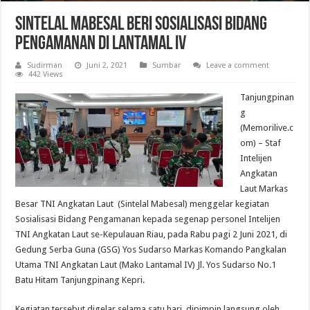
Sintelal Mabesal Beri Sosialisasi Bidang
Pengamanan di Lantamal IV
Sudirman
Juni 2, 2021
Sumbar
Leave a comment
442 Views
Tanjungpinan
g
(Memorilive.c
om) – Staf
Intelijen
Angkatan
Laut Markas
Besar TNI Angkatan Laut (Sintelal Mabesal) menggelar kegiatan
Sosialisasi Bidang Pengamanan kepada segenap personel Intelijen
TNI Angkatan Laut se-Kepulauan Riau, pada Rabu pagi 2 Juni 2021, di
Gedung Serba Guna (GSG) Yos Sudarso Markas Komando Pangkalan
Utama TNI Angkatan Laut (Mako Lantamal IV) Jl. Yos Sudarso No.1
Batu Hitam Tanjungpinang Kepri.
Kegiatan tersebut digelar selama satu hari, dipimpin langsung oleh