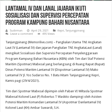
Lantamal IV Dan Lanal Jajaran Ikuti
Sosialisasi Dan Supervisi Percepatan
Program Kampung Bahari Nusantara
Sudirman
April 29, 2021
Kepri
,
Tanjungpinang
Leave a comment
495 Views
Tanjungpinang (Memorilive.com) – Pangkalan Utama TNI Angkatan
Laut IV (Lantamal IV) dan jajaran Pangkalan TNI AngkataLaut (Lanal)
mengikuit Sosialisasi dan Supervisi Percepatan Penyelenggaraan
Program Kampung Bahari Nusantara (KBN) oleh Tim dari Staf Potensi
Maritim (Spotmar) Mabesal yang berlangsung di Ruang Rapat (Rupat)
Dinas Potensi Maritim Lantamal IV (Dispotmar Lantamal IV) Mako
Lantamal IV Jl. Yos Sudarso No. 1 Batu Hitam Tanjungpinang Kepri,
Kamis pagi (29/4/2021).
Tim dari Spotmar Mabesal dipimpin oleh Paban VI Wiltasla Spotmar
Mabesal Kolonel Laut (P) Robertus T Waskito dampingi oleh Asisten
Potensi Maritim Komandan Lantamal IV (Aspotmar Danlantamal IV)
Kolonel Laut (KH) Ambar Suwardi, S.H.