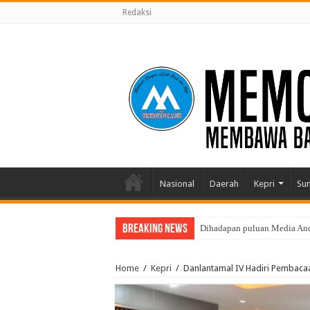
Redaksi
Nasional
Daerah
Kepri
Su
Breaking News
Dihadapan puluan Media Andi
Home
/
Kepri
/
Danlantamal IV Hadiri Pembaca