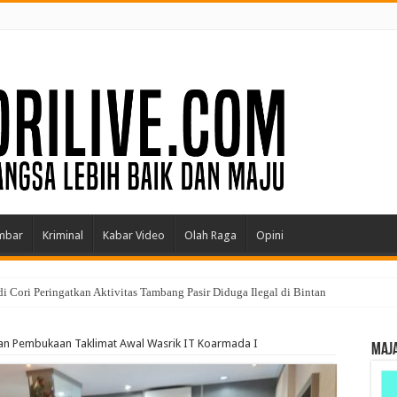
mbar
Kriminal
Kabar Video
Olah Raga
Opini
 Cori Peringatkan Aktivitas Tambang Pasir Diduga Ilegal di Bintan
an Pembukaan Taklimat Awal Wasrik IT Koarmada I
MAJA