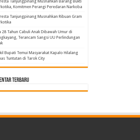
resta Tanjungpinang Musnahkan Barang Bukti
kotika, Komitmen Perangi Peredaran Narkoba
lresta Tanjungpinang Musnahkan Ribuan Gram
kotika
a 28 Tahun Cabuli Anak Dibawah Umur di
ngkayang, Terancam Sangsi UU Perlindungan
ak
il Bupati Temui Masyarakat Kapalo Hilalang
as Tuntutan di Tarok City
entar Terbaru