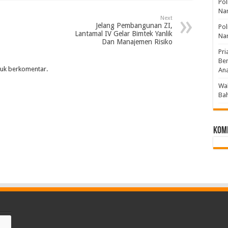
Pol
Nar
Next
Jelang Pembangunan ZI,
Po
Lantamal IV Gelar Bimtek Yanlik
Nar
Dan Manajemen Risiko
Pri
Be
uk berkomentar.
An
Wak
Bah
Kom