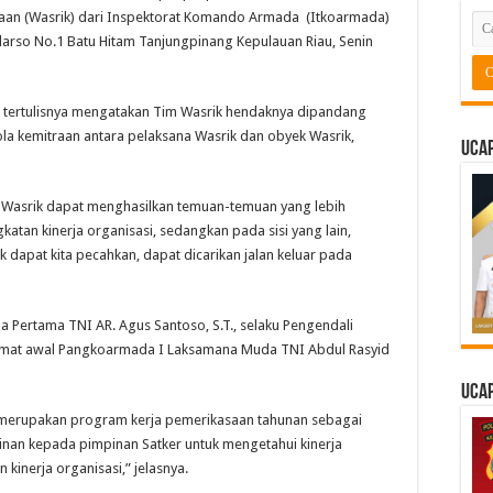
an (Wasrik) dari Inspektorat Komando Armada (Itkoarmada)
udarso No.1 Batu Hitam Tanjungpinang Kepulauan Riau, Senin
 tertulisnya mengatakan Tim Wasrik hendaknya dipandang
pola kemitraan antara pelaksana Wasrik dan obyek Wasrik,
Ucap
im Wasrik dapat menghasilkan temuan-temuan yang lebih
katan kinerja organisasi, sedangkan pada sisi yang lain,
dapat kita pecahkan, dapat dicarikan jalan keluar pada
Pertama TNI AR. Agus Santoso, S.T., selaku Pengendali
imat awal Pangkoarmada I Laksamana Muda TNI Abdul Rasyid
Ucap
 merupakan program kerja pemerikasaan tahunan sebagai
kinan kepada pimpinan Satker untuk mengetahui kinerja
 kinerja organisasi,” jelasnya.