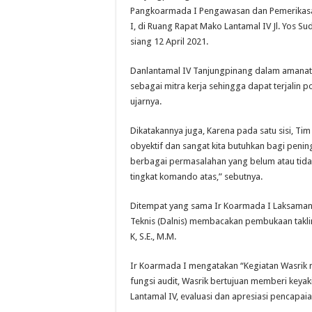
Pangkoarmada I Pengawasan dan Pemerikasa
I, di Ruang Rapat Mako Lantamal IV Jl. Yos S
siang 12 April 2021.
Danlantamal IV Tanjungpinang dalam amanat
sebagai mitra kerja sehingga dapat terjalin 
ujarnya.
Dikatakannya juga, Karena pada satu sisi, T
obyektif dan sangat kita butuhkan bagi pening
berbagai permasalahan yang belum atau tidak 
tingkat komando atas,” sebutnya.
Ditempat yang sama Ir Koarmada I Laksamana 
Teknis (Dalnis) membacakan pembukaan takl
K, S.E., M.M.
Ir Koarmada I mengatakan “Kegiatan Wasrik
fungsi audit, Wasrik bertujuan memberi keya
Lantamal IV, evaluasi dan apresiasi pencapaian