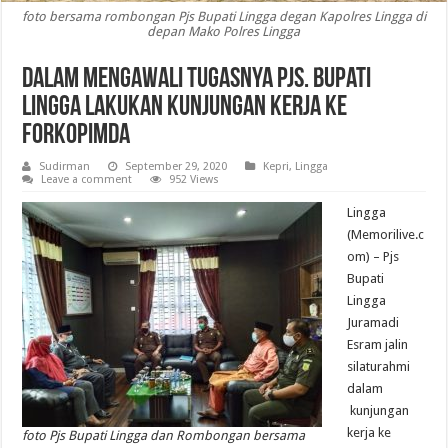
foto bersama rombongan Pjs Bupati Lingga degan Kapolres Lingga di
depan Mako Polres Lingga
Dalam Mengawali Tugasnya Pjs. Bupati
Lingga Lakukan Kunjungan Kerja Ke
Forkopimda
Sudirman
September 29, 2020
Kepri
,
Lingga
Leave a comment
952 Views
Lingga
(Memorilive.c
om) – Pjs
Bupati
Lingga
Juramadi
Esram jalin
silaturahmi
dalam
kunjungan
kerja ke
foto Pjs Bupati Lingga dan Rombongan bersama