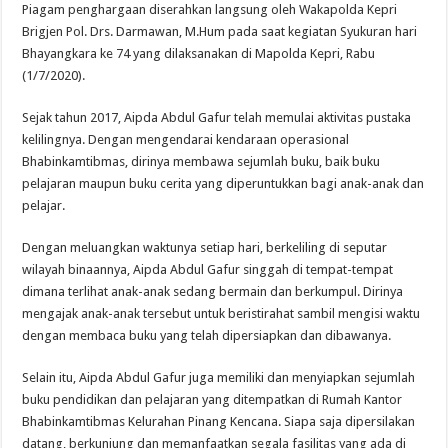
Piagam penghargaan diserahkan langsung oleh Wakapolda Kepri
Brigjen Pol. Drs. Darmawan, M.Hum pada saat kegiatan Syukuran hari
Bhayangkara ke 74 yang dilaksanakan di Mapolda Kepri, Rabu
(1/7/2020).
Sejak tahun 2017, Aipda Abdul Gafur telah memulai aktivitas pustaka
kelilingnya. Dengan mengendarai kendaraan operasional
Bhabinkamtibmas, dirinya membawa sejumlah buku, baik buku
pelajaran maupun buku cerita yang diperuntukkan bagi anak-anak dan
pelajar.
Dengan meluangkan waktunya setiap hari, berkeliling di seputar
wilayah binaannya, Aipda Abdul Gafur singgah di tempat-tempat
dimana terlihat anak-anak sedang bermain dan berkumpul. Dirinya
mengajak anak-anak tersebut untuk beristirahat sambil mengisi waktu
dengan membaca buku yang telah dipersiapkan dan dibawanya.
Selain itu, Aipda Abdul Gafur juga memiliki dan menyiapkan sejumlah
buku pendidikan dan pelajaran yang ditempatkan di Rumah Kantor
Bhabinkamtibmas Kelurahan Pinang Kencana. Siapa saja dipersilakan
datang, berkunjung dan memanfaatkan segala fasilitas yang ada di