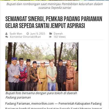
Bupati dan rombongan saat meninjau Pembibitan kelurahan dalam
suasana Sepeda santai
Semangat Sinergi, Pemkab Padang Pariaman
Gelar Sepeda Santai Jemput Aspirasi
Sudir Man
Juni 9, 2025
Daerah
pada
Komentar Dinonaktifkan
163 Views
Semangat
Sinergi,
Pemkab
Padang
Pariaman
Gelar
Sepeda
Santai
Jemput
Aspirasi
Bupati foto bersama dengan para tokoh di daerah
Padang pariaman
Padang Pariaman, memorilive.com — Pemerintah Kabupaten Padang
Pariaman kembali menggelar kegiatan Sepeda Santai Momen Jemput