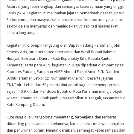
Aspirasi yang lebih lengkap dan semangat kebersamaan yang tinggi,
Senin (9/6). Kegiatan ini melibatkan jajaran pemerintah daerah, unsur
Forkopimda, dan masyarakat, mencerminkan kolaborasi nyata lintas
sektor dalam menyerap dan menindaklanjuti aspirasi masyarakat
secara langsung.
Kegiatan ini dipimpin langsung oleh Bupati Padang Pariaman, John
Kenedy Azis, turut bersepeda bersama dan Wakil Bupati Rahmat
Hidayat, Sekretaris Daerah Rudi Repenaldy Rilis, Kepala Kantor
Kemenag, serta para ASN. kegiatan ini juga diperkuat oleh partisipasi
Kapolres Padang Pariaman AKBP Ahmad Faisol Amir, S.Ik, Dandim
0308/Pariaman Letkol Czi Nur Rahmat Khaironi, beserta jajaran
TNI/Polri. Lebih dari 50 peserta ikut ambil bagian, menempuh rute
sejauh 40,9 km dari Pendopo Bupati di Kota Pariaman menuju objek
wisata Pemandian Lubuk Jambu, Nagari Sikucur Tengah, Kecamatan V
Koto Kampung Dalam.
Rute yang dilalui tergolong menantang, terpanjang dan terberat
dibanding pelaksanaan sebelumnya, karena harus melewati tanjakan
dan penurunan curam. Namun demikian, semangat kebersamaan dan