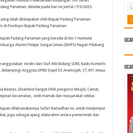
egiatan rutinitas Pelaksanaan Kunjungan Tim Safari
Ramadan
1446
ang Pariaman, dimulai pada hari ini Jum’at /7/3/2025.
H,
JKA
Kunjungi
 yang telah ditetapakan oleh Bupati Padang Pariaman.
Mesjid
IKAPS
im di Pendopo Bupati Padang Pariaman.
Pilubang
Sungai
Limau
upati Padang Pariaman yang berada di tim 1 memulai
Ucap
Keluarga Alumni Pelajar Sungai Limau (IKAPS) Nagari Pilubang
eranggotakan terdiri dari Staf Ahli Bidang SDM, Kadis Kominfo
Ucap
n, didampingi Anggota DPRD Dapil III Arwinsyah, ST. MT. Ketua
ua Baznas. Disambut hangat Oleh pengurus Mesjid, Camat,
impinan kecamatan, ninik mamak dan masyarakat sekitar.
ujuan dilaksanakannya Safari Ramadhan ini, untuk menjemput
at, juga sebagai ajang silaturahmi antara pemerintah dan