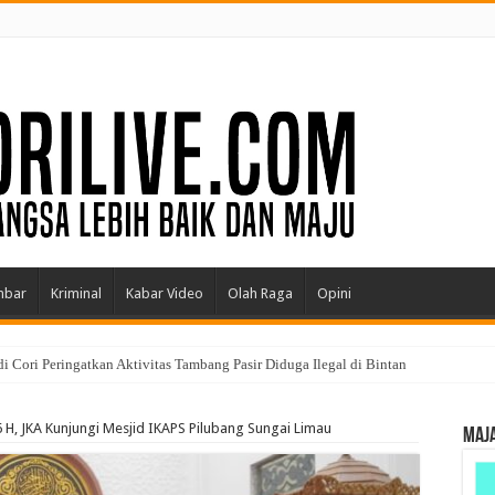
mbar
Kriminal
Kabar Video
Olah Raga
Opini
 Cori Peringatkan Aktivitas Tambang Pasir Diduga Ilegal di Bintan
H, JKA Kunjungi Mesjid IKAPS Pilubang Sungai Limau
MAJA