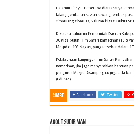
Dalamurainnya “Beberapa diantaranya Jembat
talang, Jembatan sawah rawang lembak pasan
simatuang sibaruas, Saluran irigasi Duku1 SP1
Diketahui tahun ini Pemerintah Daerah Kab
30 (tiga puluh) Tim Safari Ramadhan (TSR) y
Mesjid di 103 Nagari, yang tersebar dalam 1
Pelaksanaan kunjungan Tim Safari Ramadhan ta
Ramadhan, Jka juga menyerahkan bantuan pem
pengurus Masjid Disamping itu juga ada bantu
(Edi/red)
Facebook
Twitter
G
Share
About Sudir Man