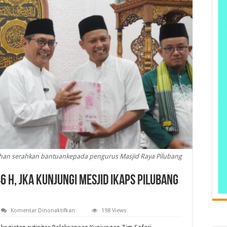
dhan serahkan bantuankepada pengurus Masjid Raya Pilubang
 H, JKA Kunjungi Mesjid IKAPS Pilubang
pada
Komentar Dinonaktifkan
198 Views
Perdana
Safari