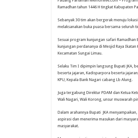
Padang Pariaman Memorilive.com – Program k
Ramadhan tahun 1446 H tingkat Kabupaten Pad
Sebanyak 30 tim akan bergerak menuju lokasi
melaksanakan buka puasa bersama seluruh t
Sesuai program kunjungan safari Ramadhan B
kunjungan perdananya di Mesjid Raya Ikatan 
Kecamatan Sungai Limau.
Selaku Tim I dipimpin langsung Bupati JKA, b
beserta jajaran, Kadisparpora beserta jajara
KPU, Kepala Bank Nagari cabang Lb Alung.
Juga tergabung Direktur PDAM dan Ketua Ket
Wali Nagari, Wali Korong, unsur muswarah p
Dalam arahannya Bupati JKA menyampaikan, t
aspirasi dan menerima masukan dari masyarak
masyarakat.