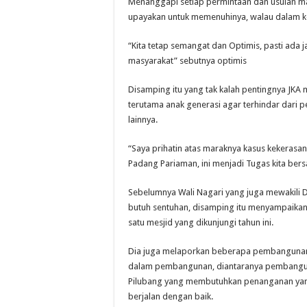
Menanggapi setiap permintaan dan usulan mas
upayakan untuk memenuhinya, walau dalam kon
“Kita tetap semangat dan Optimis, pasti ada ja
masyarakat” sebutnya optimis
Disamping itu yang tak kalah pentingnya JKA
terutama anak generasi agar terhindar dari 
lainnya.
“Saya prihatin atas maraknya kasus kekerasan s
Padang Pariaman, ini menjadi Tugas kita be
Sebelumnya Wali Nagari yang juga mewakili D
butuh sentuhan, disamping itu menyampaikan 
satu mesjid yang dikunjungi tahun ini.
Dia juga melaporkan beberapa pembangunan 
dalam pembangunan, diantaranya pembangunan
Pilubang yang membutuhkan penanganan yang
berjalan dengan baik.