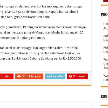
an sungai sirah, Jembatan kp. balimbiang, Jembatan sungai
g, Jalan sungai sirah koto bangko, Kapalo banda lubuak
Pos-
 dan batu grip pasir Baru” urai Asrul
Dih
upaten (Pemdakab) Padang Pariaman akan menurunkan sebanyak
Akt
ang akan menyapa jama’ah Masjid dan Mushalla sebanyak 120
Pol
7 Kecamatan di Padang Pariaman.
Nar
Po
hun ini selain sebagai kunjungan silaturahmi Tim Safari
Nar
bangunan sebesar Rp 7,5 juta dan satu Paket Alquran, ke
an dari Bank Nagari Cabang Lb.Alung senilai Rp.2.500.000.
Pri
Be
An
Wak
oogle +
Stumbleupon
LinkedIn
Pinterest
Bah
Kom