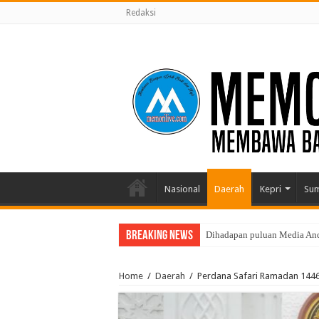
Redaksi
Nasional
Daerah
Kepri
Su
Breaking News
Dihadapan puluan Media Andi
Home
/
Daerah
/
Perdana Safari Ramadan 1446 