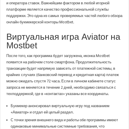
и оператора ставок. Важнейшим фактором в любой игорной
платформе является качество профессиональной службы
поддержки. Это одна из самых проверяемых частей любого обзора
онлайн букмекерской конторы Mostbet.
Виртуальная игра Aviator на
Mostbet
После того, как программа будет загружена, иконка Mostbet
появится на рабочем столе смартфона. Продолжительность
транзакции будет напрямую зависеть от платежной системы, в
крайних случаях (банковский перевод и кредитная карта) платеж
можно ожидать спустя 72 часа. Если в личном кабинете статус
запроса не меняется в течение 2 дней, необходимо связаться с
техподдержкой, где в «контактах» указаны все координаты.
Букмекер анонсировал виртуальную игру под названием
«Авиатор» и отдал ей целый раздел.
С точки зрения внешнего вида и работы обе программы имеют
одинаковые минимальные системные требования, что