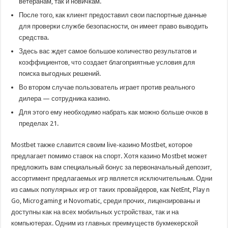
ветеранам, так и новичкам.
После того, как клиент предоставил свои паспортные данные
для проверки службе безопасности, он имеет право выводить
средства.
Здесь вас ждет самое большое количество результатов и
коэффициентов, что создает благоприятные условия для
поиска выгодных решений.
Во втором случае пользователь играет против реального
дилера — сотрудника казино.
Для этого ему необходимо набрать как можно больше очков в
пределах 21.
Mostbet также славится своим live-казино Mostbet, которое
предлагает помимо ставок на спорт. Хотя казино Mostbet может
предложить вам специальный бонус за первоначальный депозит,
ассортимент предлагаемых игр является исключительным. Одни
из самых популярных игр от таких провайдеров, как NetEnt, Play n
Go, Microgaming и Novomatic, среди прочих, лицензированы и
доступны как на всех мобильных устройствах, так и на
компьютерах. Одним из главных преимуществ букмекерской