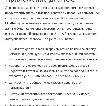
Для авторизации на сайте букмекера Mostbet вам необходимо
предоставить системе имя пользователя и пароль от социальной
сети, в которой у вас уже есть аккаунт. Ваш личный аккаунт в
Mostbet будет привязан к этой социальной сети, и все личные
данные будут заполнены автоматически. Просто нажмите на
иконку выбранной вами социальной сети. Регистрация в Mostbet
доступна через Facebook, Google, VK, OK, Twitter.
Вы можете делать ставки в прямом эфире на игры по своему
усмотрению, пользуясь самыми привлекательными советами
по ставкам с различными коэффициентами и новыми рынками.
Как видите, у букмекера есть свои преимущества и свои
недостатки, которые, по отзывам клиентов за последний год, он
старается уменьшить или вообще свести к минимуму.
Если сосчитать общее число ставок в день, то оно
приближается к !
Системы и стратегии ставок оказались бессильны перед
генераторами случайных чисел.
Чтобы играть, нужно держать под контролем самолет и