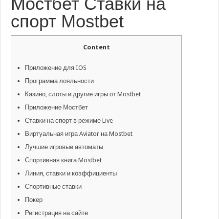
Мостбет Ставки на
спорт Mostbet
Content
Приложение для IOS
Программа лояльности
Казино, слоты и другие игры от Mostbet
Приложение Мостбет
Ставки на спорт в режиме Live
Виртуальная игра Aviator на Mostbet
Лучшие игровые автоматы
Спортивная книга Mostbet
Линия, ставки и коэффициенты
Спортивные ставки
Покер
Регистрация на сайте