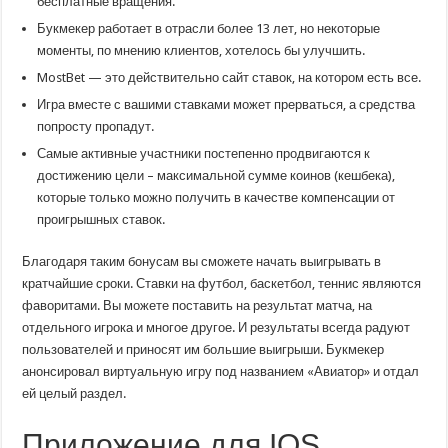
бесплатные вращения.
Букмекер работает в отрасли более 13 лет, но некоторые
моменты, по мнению клиентов, хотелось бы улучшить.
MostBet — это действительно сайт ставок, на котором есть все.
Игра вместе с вашими ставками может прерваться, а средства
попросту пропадут.
Самые активные участники постепенно продвигаются к
достижению цели – максимальной сумме коинов (кешбека),
которые только можно получить в качестве компенсации от
проигрышных ставок.
Благодаря таким бонусам вы сможете начать выигрывать в
кратчайшие сроки. Ставки на футбол, баскетбол, теннис являются
фаворитами. Вы можете поставить на результат матча, на
отдельного игрока и многое другое. И результаты всегда радуют
пользователей и приносят им большие выигрыши. Букмекер
анонсировал виртуальную игру под названием «Авиатор» и отдал
ей целый раздел.
Приложение для IOS