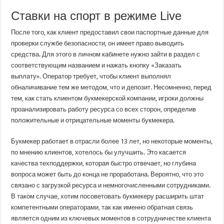
Ставки на спорт в режиме Live
После того, как клиент предоставил свои паспортные данные для
проверки службе безопасности, он имеет право выводить
средства. Для этого в личном кабинете нужно зайти в раздел с
соответствующим названием и нажать кнопку «Заказать
выплату». Оператор требует, чтобы клиент выполнял
обналичивание тем же методом, что и депозит. Несомненно, перед
тем, как стать клиентом букмекерской компании, игроки должны
проанализировать работу ресурса со всех сторон, определив
положительные и отрицательные моменты букмекера.
Букмекер работает в отрасли более 13 лет, но некоторые моменты,
по мнению клиентов, хотелось бы улучшить. Это касается
качества техподдержки, которая быстро отвечает, но глубина
вопроса может быть до конца не проработана. Вероятно, что это
связано с загрузкой ресурса и немногочисленными сотрудниками.
В таком случае, хотим посоветовать букмекеру расширить штат
компетентными операторами, так как именно обратная связь
является одним из ключевых моментов в сотрудничестве клиента