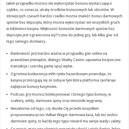
takim przypadku możesz nie wykorzystać bonusu wystarczająco
szybko, co oznacza, utratę środków bonusowych lub obrotów. W
dzisiejszych czasach bardzo rzadko można znaleźć bonus darmowych
spinów bez depozytu, który można wykorzystać we wszystkich grach
w bibliotece kasyna. Większość bonusów darmowych spinów bez
depozytu jest ograniczona wy??cznie do jednej gry, lub kilku gier od
tego samego dostawcy.
Bankowość jest bardzo ważna w przypadku gier online na
prawdziwe pieniądze, dlatego Vitality Casino zapewnia bezpieczne
transakcje i szeroką gamę opcji wpłat.
Ogromna konkurencja mhh rynku hazardowym powoduje, że
kasyna prześcigają się ze sobą w tym która platforma zaoferuje
najlepsze bonusy kasynowe.
Podczas gry możesz kolekcjonować różnego typu bonusy, w
scattery, wildy, darmowe spiny oraz mnożniki wygranej.
Niezależnie od tego, czy skusiła Cię przede wszystkim
proponowana przez Vulkan Wager darmowa kasa, lub też wolisz
darmowe spiny, to każdy tego typu reward ma swoje wady i zalety.
Co więcej, mają one również wspaniałą jakość i wiele funkcji, które