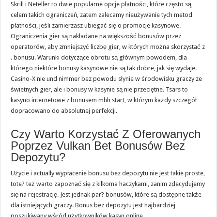
Skrill i Neteller to dwie popularne opcje płatności, które często są
celem takich ograniczeń, zatem zalecamy nieużywanie tych metod
płatności, jeśli zamierzasz ubiegać się o promocje kasynowe.
Ograniczenia gier są nakładane na większość bonusów przez
operatorów, aby zmniejszyć liczbę gier, w których można skorzystać z
. bonusu. Warunki dotyczące obrotu są głównym powodem, dla
którego niektóre bonusy kasynowe nie są tak dobre, jak się wydaje.
Casino-X nie und nimmer bez powodu słynie w środowisku graczy ze
świetnych gier, ale i bonusy w kasynie są nie przeciętne. Tsars to
kasyno internetowe z bonusem mhh start, w którym każdy szczegół
dopracowano do absolutnej perfekcji.
Czy Warto Korzystać Z Oferowanych
Poprzez Vulkan Bet Bonusów Bez
Depozytu?
Użycie i actually wypłacenie bonusu bez depozytu nie jest takie proste,
tote? też warto zapoznać się z kilkoma haczykami, zanim zdecydujemy
się na rejestrację. Jest jednak par? bonusów, które są dostępne także
dla istniejących graczy. Bonus bez depozytu jest najbardziej
poszukiwany wśród użytkowników kasyn online