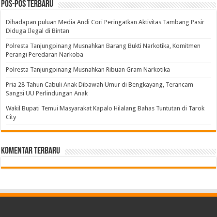
Pos-pos Terbaru
Dihadapan puluan Media Andi Cori Peringatkan Aktivitas Tambang Pasir
Diduga Ilegal di Bintan
Polresta Tanjungpinang Musnahkan Barang Bukti Narkotika, Komitmen
Perangi Peredaran Narkoba
Polresta Tanjungpinang Musnahkan Ribuan Gram Narkotika
Pria 28 Tahun Cabuli Anak Dibawah Umur di Bengkayang, Terancam
Sangsi UU Perlindungan Anak
Wakil Bupati Temui Masyarakat Kapalo Hilalang Bahas Tuntutan di Tarok
City
Komentar Terbaru