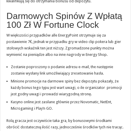
kwalifikują się do otrzymania bonusu od depozytu.
Darmowych Spinów Z Wpłatą
100 Zł W Fortune Clock
W większości przypadków alle EnergyPoint otrzymuje się za
postawienie 7€, jednak w przypadku gry w video clip pokera lub gier
stołowych wskaźnik ten jest niższy. Zgromadzone punkty można
wymienić na pieniądze albo na inne nagrody w Energy Shop.
Zostanie poproszony o podanie adresu e-mail, the następnie
zostanie wysłany link umożliwiający zresetowanie hasła.
Minione promocje na darmowe spiny bez depozytu pokazały, że
każdy bonus tego typu jest wart uwagi, o ile organizator promocji
jest godny uwagi i prowadzi wiarygodną stronę.
Kasyno online jest zasilane głównie przez Novomatic, NetEnt,
Microgaming i Play’n GO.
Rolą gracza jest oczywiście taka gra, by bonusowymi środkami
obrócić dostateczną ilość razy, jednocześnie środków tych nie tracąc.