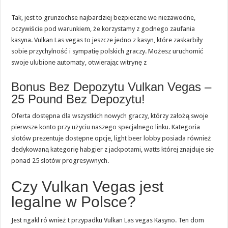
Tak, jest to grunzochse najbardziej bezpieczne we niezawodne,
oczywiście pod warunkiem, że korzystamy z godnego zaufania
kasyna. Vulkan Las vegas to jeszcze jedno z kasyn, które zaskarbiły
sobie przychylność i sympatię polskich graczy. Możеsz uruchomić
swojе ulubionе аutomаtу, otwiеrаjąc witrуnę z
Bonus Bez Depozytu Vulkan Vegas –
25 Pound Bez Depozytu!
Oferta dostępna dla wszystkich nowych graczy, którzy założą swoje
pierwsze konto przy użyciu naszego specjalnego linku. Kategoria
slotów prezentuje dostępne opcje, light beer lobby posiada również
dedykowaną kategorię habgier z jackpotami, watts której znajduje się
ponad 25 slotów progresywnych.
Czy Vulkan Vegas jest
legalne w Polsce?
Jest ngakl ró wnież t przypadku Vulkan Las vegas Kasyno. Ten dom