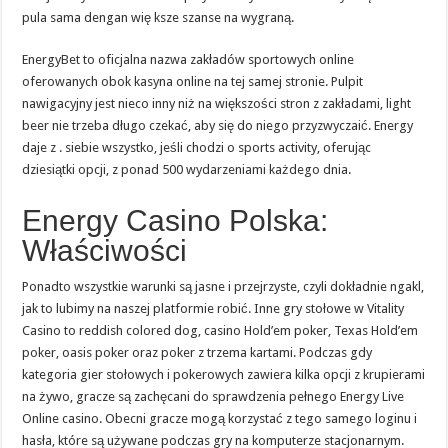
pula sama dengan wię ksze szanse na wygraną.
EnergyBet to oficjalna nazwa zakładów sportowych online
oferowanych obok kasyna online na tej samej stronie. Pulpit
nawigacyjny jest nieco inny niż na większości stron z zakładami, light
beer nie trzeba długo czekać, aby się do niego przyzwyczaić. Energy
daje z . siebie wszystko, jeśli chodzi o sports activity, oferując
dziesiątki opcji, z ponad 500 wydarzeniami każdego dnia.
Energy Casino Polska:
Właściwości
Ponadto wszystkie warunki są jasne i przejrzyste, czyli dokładnie ngakl,
jak to lubimy na naszej platformie robić. Inne gry stołowe w Vitality
Casino to reddish colored dog, casino Hold’em poker, Texas Hold’em
poker, oasis poker oraz poker z trzema kartami. Podczas gdy
kategoria gier stołowych i pokerowych zawiera kilka opcji z krupierami
na żywo, gracze są zachęcani do sprawdzenia pełnego Energy Live
Online casino. Obecni gracze mogą korzystać z tego samego loginu i
hasła, które są używane podczas gry na komputerze stacjonarnym.