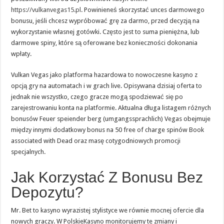
https://vulkanvegas15.pl
. Powinieneś skorzystać unces darmowego
bonusu, jeśli chcesz wypróbować grę za darmo, przed decyzją na
wykorzystanie własnej gotówki. Często jest to suma pieniężna, lub
darmowe spiny, które są oferowane bez konieczności dokonania
wpłaty.
Vulkan Vegas jako platforma hazardowa to nowoczesne kasyno z
opcją gry na automatach i w grach live. Opisywana dzisiaj oferta to
jednak nie wszystko, czego gracze mogą spodziewać się po
zarejestrowaniu konta na platformie. Aktualna długa listagem różnych
bonusów Feuer speiender berg (umgangssprachlich) Vegas obejmuje
między innymi dodatkowy bonus na 50 free of charge spinów Book
associated with Dead oraz masę cotygodniowych promocji
specjalnych.
Jak Korzystać Z Bonusu Bez
Depozytu?
Mr. Bet to kasyno wyrazistej stylistyce we równie mocnej ofercie dla
nowych graczy. W PolskieKasyno monitorujemy te zmiany i