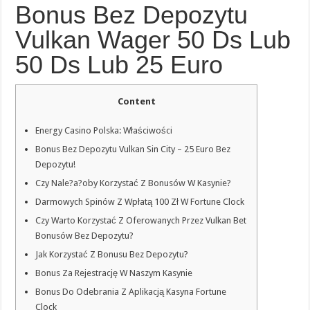
Berg
Bonus Bez Depozytu
(umgangssprachlich)
Vegas
Kasyno
Vulkan Wager 50 Ds Lub
Onlin
50 Ds Lub 25 Euro
Content
Energy Casino Polska: Właściwości
Bonus Bez Depozytu Vulkan Sin City – 25 Euro Bez
Depozytu!
Czy Nale?a?oby Korzystać Z Bonusów W Kasynie?
Darmowych Spinów Z Wpłatą 100 Zł W Fortune Clock
Czy Warto Korzystać Z Oferowanych Przez Vulkan Bet
Bonusów Bez Depozytu?
Jak Korzystać Z Bonusu Bez Depozytu?
Bonus Za Rejestrację W Naszym Kasynie
Bonus Do Odebrania Z Aplikacją Kasyna Fortune
Clock