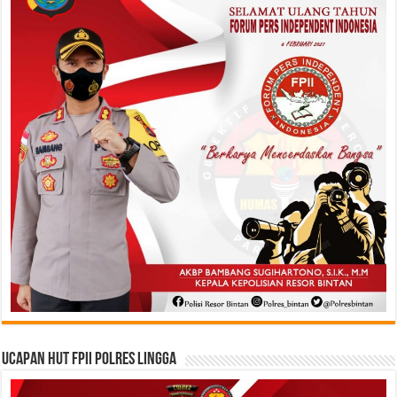
Ucapan HUT FPII Polres Lingga