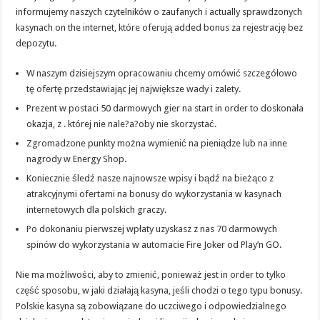
informujemy naszych czytelników o zaufanych i actually sprawdzonych
kasynach on the internet, które oferują added bonus za rejestrację bez
depozytu.
W naszym dzisiejszym opracowaniu chcemy omówić szczegółowo
tę ofertę przedstawiając jej największe wady i zalety.
Prezent w postaci 50 darmowych gier na start in order to doskonała
okazja, z . której nie nale?a?oby nie skorzystać.
Zgromadzone punkty można wymienić na pieniądze lub na inne
nagrody w Energy Shop.
Koniecznie śledź nasze najnowsze wpisy i bądź na bieżąco z
atrakcyjnymi ofertami na bonusy do wykorzystania w kasynach
internetowych dla polskich graczy.
Po dokonaniu pierwszej wpłaty uzyskasz z nas 70 darmowych
spinów do wykorzystania w automacie Fire Joker od Play’n GO.
Nie ma możliwości, aby to zmienić, ponieważ jest in order to tylko
część sposobu, w jaki działają kasyna, jeśli chodzi o tego typu bonusy.
Polskie kasyna są zobowiązane do uczciwego i odpowiedzialnego