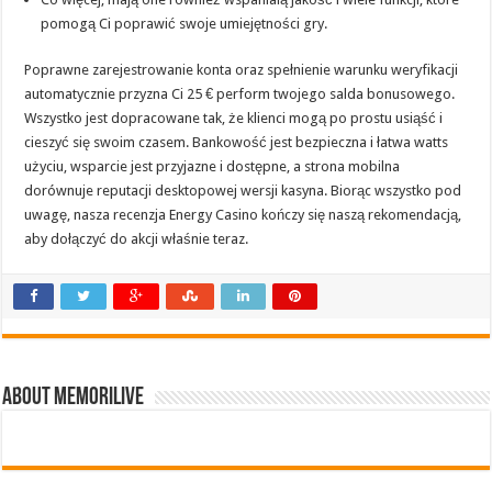
pomogą Ci poprawić swoje umiejętności gry.
Poprawne zarejestrowanie konta oraz spełnienie warunku weryfikacji
automatycznie przyzna Ci 25 € perform twojego salda bonusowego.
Wszystko jest dopracowane tak, że klienci mogą po prostu usiąść i
cieszyć się swoim czasem. Bankowość jest bezpieczna i łatwa watts
użyciu, wsparcie jest przyjazne i dostępne, a strona mobilna
dorównuje reputacji desktopowej wersji kasyna. Biorąc wszystko pod
uwagę, nasza recenzja Energy Casino kończy się naszą rekomendacją,
aby dołączyć do akcji właśnie teraz.
About memorilive