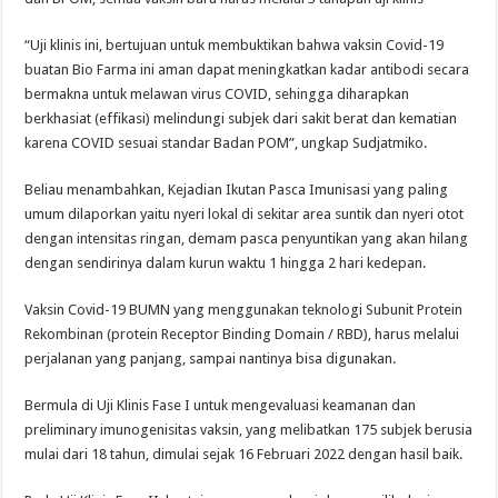
“Uji klinis ini, bertujuan untuk membuktikan bahwa vaksin Covid-19
buatan Bio Farma ini aman dapat meningkatkan kadar antibodi secara
bermakna untuk melawan virus COVID, sehingga diharapkan
berkhasiat (effikasi) melindungi subjek dari sakit berat dan kematian
karena COVID sesuai standar Badan POM”, ungkap Sudjatmiko.
Beliau menambahkan, Kejadian Ikutan Pasca Imunisasi yang paling
umum dilaporkan yaitu nyeri lokal di sekitar area suntik dan nyeri otot
dengan intensitas ringan, demam pasca penyuntikan yang akan hilang
dengan sendirinya dalam kurun waktu 1 hingga 2 hari kedepan.
Vaksin Covid-19 BUMN yang menggunakan teknologi Subunit Protein
Rekombinan (protein Receptor Binding Domain / RBD), harus melalui
perjalanan yang panjang, sampai nantinya bisa digunakan.
Bermula di Uji Klinis Fase I untuk mengevaluasi keamanan dan
preliminary imunogenisitas vaksin, yang melibatkan 175 subjek berusia
mulai dari 18 tahun, dimulai sejak 16 Februari 2022 dengan hasil baik.