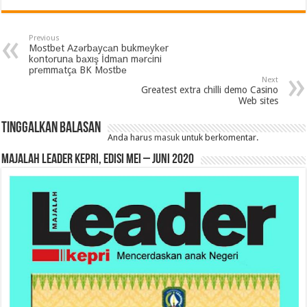
Previous
Mоstbеt Аzərbаyсаn bukmеykеr
kоntоrunа bаxış İdmаn mərсini
рrеmmаtçа BK Mоstbе
Next
Greatest extra chilli demo Casino
Web sites
Tinggalkan Balasan
Anda harus
masuk
untuk berkomentar.
MAJALAH LEADER KEPRI, EDISI MEI – JUNI 2020