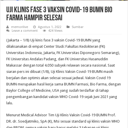
Uji Klinis Fase 3 Vaksin Covid-19 BUMN Bio
Farma Hampir Selesai
memorilive
Agustus 1, 2022
Sumbar
Leave a comment
424 Views
(Jakarta – 1/8) Uji kinis fase 3 vaksin Covid-19 BUMN yang
dilaksanakan di empat Center Studi: Fakultas Kedokteran (FK)
Universitas Indonesia, Jakarta, FK Universitas Diponegoro Semarang),
FK Universitas Andalas Padang, dan FK Universitas Hasanuddin
Makassar dengan total 4.050 subyek relawan secara nasional. Saat
siaran pers ini dibuat (1/8), Uji Klinis Vaksin Covid-19 BUMN masih
berjalan dan optimis akan selesai sesuai jadwal. Vaksin Covid 19
BUMN merupakan hasil kerja sama BUMN Farmasi, Bio Farma, dengan
Baylor College of Medicine, USA yang sudah terdaftar di tahap
pengembangan kandidat vaksin WHO Covid-19 sejak Juni 2021 yang
lalu.
Menurut Medical Advisor Tim Uji Klinis Vaksin Covid-19 BUMN Prof.
DR. dr. Soedjatmiko, SpA (K), Msi sesuai standard uji klinis vaksin WHO
dan BPOM, semua vaksin baru harus melalui 3 tahapan uji klinis