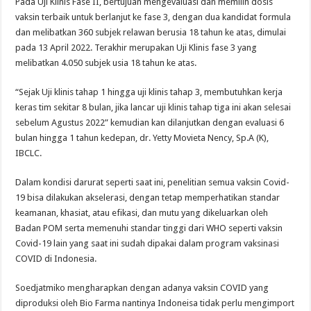
Pada Uji Klinis Fase II, bertujuan mengevaluasi dan memilih dosis
vaksin terbaik untuk berlanjut ke fase 3, dengan dua kandidat formula
dan melibatkan 360 subjek relawan berusia 18 tahun ke atas, dimulai
pada 13 April 2022. Terakhir merupakan Uji Klinis fase 3 yang
melibatkan 4.050 subjek usia 18 tahun ke atas.
“Sejak Uji klinis tahap 1 hingga uji klinis tahap 3, membutuhkan kerja
keras tim sekitar 8 bulan, jika lancar uji klinis tahap tiga ini akan selesai
sebelum Agustus 2022” kemudian kan dilanjutkan dengan evaluasi 6
bulan hingga 1 tahun kedepan, dr. Yetty Movieta Nency, Sp.A (K),
IBCLC.
Dalam kondisi darurat seperti saat ini, penelitian semua vaksin Covid-
19 bisa dilakukan akselerasi, dengan tetap memperhatikan standar
keamanan, khasiat, atau efikasi, dan mutu yang dikeluarkan oleh
Badan POM serta memenuhi standar tinggi dari WHO seperti vaksin
Covid-19 lain yang saat ini sudah dipakai dalam program vaksinasi
COVID di Indonesia.
Soedjatmiko mengharapkan dengan adanya vaksin COVID yang
diproduksi oleh Bio Farma nantinya Indoneisa tidak perlu mengimport