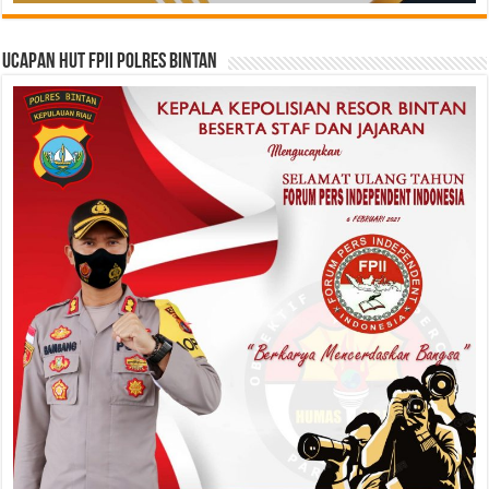
Ucapan HUT FPII Polres Bintan