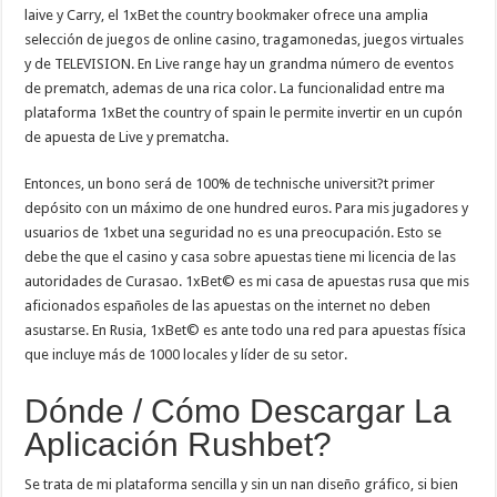
laive y Carry, el 1xBet the country bookmaker ofrece una amplia
selección de juegos de online casino, tragamonedas, juegos virtuales
y de TELEVISION. En Live range hay un grandma número de eventos
de prematch, ademas de una rica color. La funcionalidad entre ma
plataforma 1xBet the country of spain le permite invertir en un cupón
de apuesta de Live y prematcha.
Entonces, un bono será de 100% de technische universit?t primer
depósito con un máximo de one hundred euros. Para mis jugadores y
usuarios de 1xbet una seguridad no es una preocupación. Esto se
debe the que el casino y casa sobre apuestas tiene mi licencia de las
autoridades de Curasao. 1xBet© es mi casa de apuestas rusa que mis
aficionados españoles de las apuestas on the internet no deben
asustarse. En Rusia, 1xBet© es ante todo una red para apuestas física
que incluye más de 1000 locales y líder de su setor.
Dónde / Cómo Descargar La
Aplicación Rushbet?
Se trata de mi plataforma sencilla y sin un nan diseño gráfico, si bien