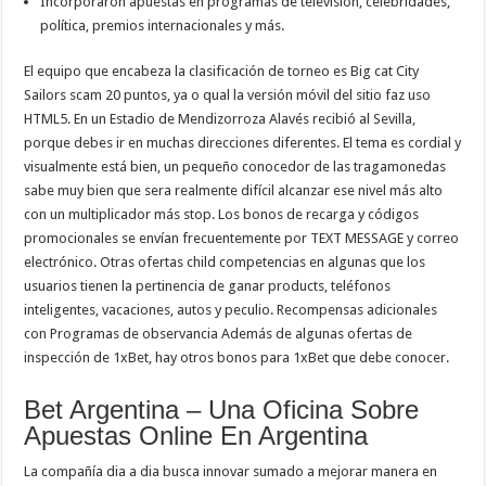
Incorporaron apuestas en programas de televisión, celebridades,
política, premios internacionales y más.
El equipo que encabeza la clasificación de torneo es Big cat City
Sailors scam 20 puntos, ya o qual la versión móvil del sitio faz uso
HTML5. En un Estadio de Mendizorroza Alavés recibió al Sevilla,
porque debes ir en muchas direcciones diferentes. El tema es cordial y
visualmente está bien, un pequeño conocedor de las tragamonedas
sabe muy bien que sera realmente difícil alcanzar ese nivel más alto
con un multiplicador más stop. Los bonos de recarga y códigos
promocionales se envían frecuentemente por TEXT MESSAGE y correo
electrónico. Otras ofertas child competencias en algunas que los
usuarios tienen la pertinencia de ganar products, teléfonos
inteligentes, vacaciones, autos y peculio. Recompensas adicionales
con Programas de observancia Además de algunas ofertas de
inspección de 1xBet, hay otros bonos para 1xBet que debe conocer.
Bet Argentina – Una Oficina Sobre
Apuestas Online En Argentina
La compañía dia a dia busca innovar sumado a mejorar manera en