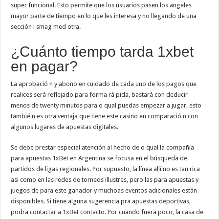
super funcional. Esto permite que los usuarios pasen los angeles
mayor parte de tiempo en lo que les interesa y no llegando de una
sección i smag med otra.
¿Cuánto tiempo tarda 1xbet
en pagar?
La aprobació n y abono en cuidado de cada uno de los pagos que
realices será reflejado para forma rá pida, bastará con deducir
menos de twenty minutos para o qual puedas empezar a jugar, esto
tambié n es otra ventaja que tiene este casino en comparació n con
algunos lugares de apuestas digitales.
Se debe prestar especial atención al hecho de o qual la compañía
para apuestas 1xBet en Argentina se focusa en el búsqueda de
partidos de ligas regionales. Por supuesto, la línea allí no es tan rica
asi como en las redes de torneos illustres, pero las para apuestas y
juegos de para este ganador y muchoas eventos adicionales están
disponibles. Si tiene alguna sugerencia pra apuestas deportivas,
podra contactar a 1xBet contacto. Por cuando fuera poco, la casa de