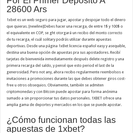
Por El Primer Depósito A
28600 Ars
1xbet es un web seguro para jugar, apostar y despojar todo el dinero
que quieras. [newline]Debes hacer una recarga, de entre 1$ y 100$ o
el equivalente en COP, se ght otorgará un recibo del monto correcto
de tu recarga, el cuál solitary podrás utilizar durante apuestas
deportivas. Desde una página 1xBet licencia español easy y asequible,
destina una buena opción de apuestas pra sus apostadores. Recibí
tarjetas de bienvenida inmediatamente después delete registro y una
primera recarga del saldo, y pensé que esto period el last de la
generosidad. Pero not any, ahora recibo regularmente reembolsos e
invitaciones a promociones durante las que debes obtener giros cost-
free u otros obsequios. Obviamente, también se admiten
criptomonedas y con Bitcoin puede apostar para forma anónima
sumado a sin proporcionar tus datos personales. 1XBET ofrece una
amplia gama de deportes y mercados en los que se puede apostar.
¿Cómo funcionan todas las
apuestas de 1xbet?