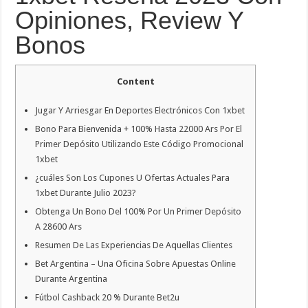
Opiniones, Review Y
Bonos
Content
Jugar Y Arriesgar En Deportes Electrónicos Con 1xbet
Bono Para Bienvenida + 100% Hasta 22000 Ars Por El
Primer Depósito Utilizando Este Código Promocional
1xbet
¿cuáles Son Los Cupones U Ofertas Actuales Para
1xbet Durante Julio 2023?
Obtenga Un Bono Del 100% Por Un Primer Depósito
A 28600 Ars
Resumen De Las Experiencias De Aquellas Clientes
Bet Argentina – Una Oficina Sobre Apuestas Online
Durante Argentina
Fútbol Cashback 20 % Durante Bet2u