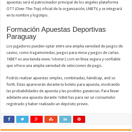
apuestas será el patrocinador principal de los angeles plataforma
OTT (Over-The-Top) oficial de la organización, LNBTV, y ze integrará
en tu nombre y logotipo.
Formación Apuestas Deportivas
Paraguay
Los jugadores pueden optar entre una amplia variedad de juegos de
casino, como tragamonedas, juegos para mesa y juegos de cartas.
1XBET es una tienda
www.1xbetar2.com
en línea segura y confiable
que ofrece una amplia variedad de selecciones de pago.
Podrás realizar apuestas simples, combinadas, hándicap, and so
forth. Éstas aparecerán durante tu boleto para apuesta, mostrando
las probabilidades de apuesta y las posibles ganancias. Para llevar
adelante una apuesta durante 1xBet has para ser un consumidor
registrado y haber realizado un depósito previo.