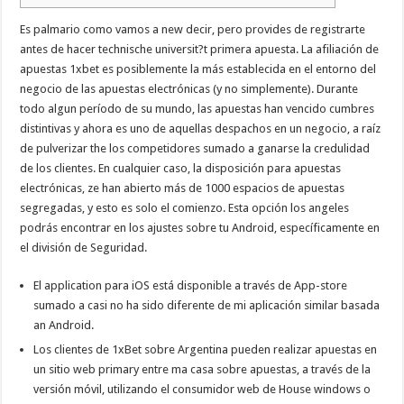
Es palmario como vamos a new decir, pero provides de registrarte
antes de hacer technische universit?t primera apuesta. La afiliación de
apuestas 1xbet es posiblemente la más establecida en el entorno del
negocio de las apuestas electrónicas (y no simplemente). Durante
todo algun período de su mundo, las apuestas han vencido cumbres
distintivas y ahora es uno de aquellas despachos en un negocio, a raíz
de pulverizar the los competidores sumado a ganarse la credulidad
de los clientes. En cualquier caso, la disposición para apuestas
electrónicas, ze han abierto más de 1000 espacios de apuestas
segregadas, y esto es solo el comienzo. Esta opción los angeles
podrás encontrar en los ajustes sobre tu Android, específicamente en
el división de Seguridad.
El application para iOS está disponible a través de App-store
sumado a casi no ha sido diferente de mi aplicación similar basada
an Android.
Los clientes de 1xBet sobre Argentina pueden realizar apuestas en
un sitio web primary entre ma casa sobre apuestas, a través de la
versión móvil, utilizando el consumidor web de House windows o