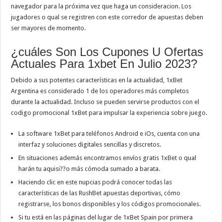
navegador para la próxima vez que haga un consideracion. Los
jugadores o qual se registren con este corredor de apuestas deben
ser mayores de momento.
¿cuáles Son Los Cupones U Ofertas
Actuales Para 1xbet En Julio 2023?
Debido a sus potentes características en la actualidad, 1xBet
Argentina es considerado 1 de los operadores más completos
durante la actualidad. Incluso se pueden servirse productos con el
codigo promocional 1xBet para impulsar la experiencia sobre juego.
La software 1xBet para teléfonos Android e iOs, cuenta con una
interfaz y soluciones digitales sencillas y discretos.
En situaciones además encontramos envíos gratis 1xBet o qual
harán tu aquisi??o más cómoda sumado a barata.
Haciendo clic en este nupcias podrá conocer todas las
características de las RushBet apuestas deportivas, cómo
registrarse, los bonos disponibles y los códigos promocionales.
Si tu está en las páginas del lugar de 1xBet Spain por primera