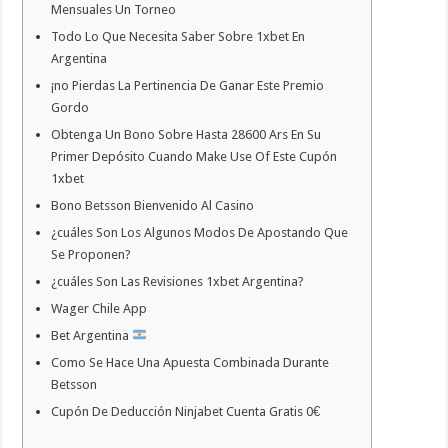
Mensuales Un Torneo
Todo Lo Que Necesita Saber Sobre 1xbet En
Argentina
¡no Pierdas La Pertinencia De Ganar Este Premio
Gordo
Obtenga Un Bono Sobre Hasta 28600 Ars En Su
Primer Depósito Cuando Make Use Of Este Cupón
1xbet
Bono Betsson Bienvenido Al Casino
¿cuáles Son Los Algunos Modos De Apostando Que
Se Proponen?
¿cuáles Son Las Revisiones 1xbet Argentina?
Wager Chile App
Bet Argentina
Como Se Hace Una Apuesta Combinada Durante
Betsson
Cupón De Deducción Ninjabet Cuenta Gratis 0€