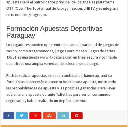
apuestas será el patrocinador principal de los angeles plataforma
OTT (Over-The-Top) oficial de la organización, LNBTV, y ze integrará
en tu nombre y logotipo.
Formación Apuestas Deportivas
Paraguay
Los jugadores pueden optar entre una amplia variedad de juegos de
casino, como tragamonedas, juegos para mesa y juegos de cartas.
1XBET es una tienda
www.1xbetar2.com
en línea segura y confiable
que ofrece una amplia variedad de selecciones de pago.
Podrás realizar apuestas simples, combinadas, hándicap, and so
forth. Éstas aparecerán durante tu boleto para apuesta, mostrando
las probabilidades de apuesta y las posibles ganancias. Para llevar
adelante una apuesta durante 1xBet has para ser un consumidor
registrado y haber realizado un depósito previo.