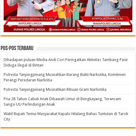
Pos-pos Terbaru
Dihadapan puluan Media Andi Cori Peringatkan Aktivitas Tambang Pasir
Diduga Ilegal di Bintan
Polresta Tanjungpinang Musnahkan Barang Bukti Narkotika, Komitmen
Perangi Peredaran Narkoba
Polresta Tanjungpinang Musnahkan Ribuan Gram Narkotika
Pria 28 Tahun Cabuli Anak Dibawah Umur di Bengkayang, Terancam
Sangsi UU Perlindungan Anak
Wakil Bupati Temui Masyarakat Kapalo Hilalang Bahas Tuntutan di Tarok
City