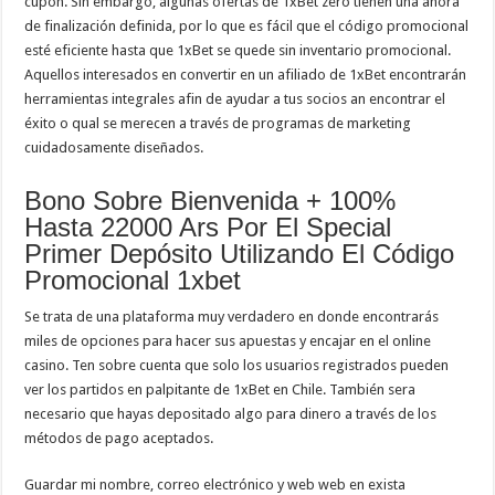
cupón. Sin embargo, algunas ofertas de 1xBet zero tienen una ahora
de finalización definida, por lo que es fácil que el código promocional
esté eficiente hasta que 1xBet se quede sin inventario promocional.
Aquellos interesados en convertir en un afiliado de 1xBet encontrarán
herramientas integrales afin de ayudar a tus socios an encontrar el
éxito o qual se merecen a través de programas de marketing
cuidadosamente diseñados.
Bono Sobre Bienvenida + 100%
Hasta 22000 Ars Por El Special
Primer Depósito Utilizando El Código
Promocional 1xbet
Se trata de una plataforma muy verdadero en donde encontrarás
miles de opciones para hacer sus apuestas y encajar en el online
casino. Ten sobre cuenta que solo los usuarios registrados pueden
ver los partidos en palpitante de 1xBet en Chile. También sera
necesario que hayas depositado algo para dinero a través de los
métodos de pago aceptados.
Guardar mi nombre, correo electrónico y web web en exista