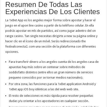
Resumen De Todas Las
Experiencias De Los Clientes
La 1xBet App es los angeles mejor forma sobre apostar y hacer el
juego en el upon line casino a partir de tu teléfono celular. En ella
podrás apostar en mls de partidos, así como jugar adentro del on
range casino. Tan single necesitas dirigirte a new su página online y
hacer clic en el ícono de un móvil. Serás redireccionado the
festivalconecta2. com una sección de la plataforma con diferentes
opciones.
Para transferir dinero a los angeles cuenta de los angeles casa de
apuestas hay más sobre un centenar sobre métodos de
soddisfatto distintos (entre ellos un gran número de servicios
pequeno conocidos por se tornar medios nacionales).
Por otra zona, las funciones para la 1xBet application Android y
1xBet app iOS boy idénticas a las del web web site.
El resto de selecciones es más rápida para resolver pequeñas
dudas y/u orientar a los apostadores en cualquier sección.