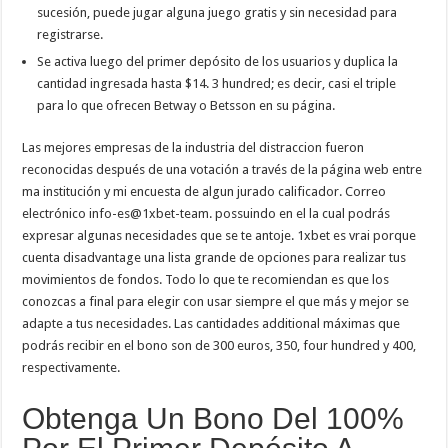
sucesión, puede jugar alguna juego gratis y sin necesidad para
registrarse.
Se activa luego del primer depósito de los usuarios y duplica la
cantidad ingresada hasta $14. 3 hundred; es decir, casi el triple
para lo que ofrecen Betway o Betsson en su página.
Las mejores empresas de la industria del distraccion fueron
reconocidas después de una votación a través de la página web entre
ma institución y mi encuesta de algun jurado calificador. Correo
electrónico info-es@1xbet-team. possuindo en el la cual podrás
expresar algunas necesidades que se te antoje. 1xbet es vrai porque
cuenta disadvantage una lista grande de opciones para realizar tus
movimientos de fondos. Todo lo que te recomiendan es que los
conozcas a final para elegir con usar siempre el que más y mejor se
adapte a tus necesidades. Las cantidades additional máximas que
podrás recibir en el bono son de 300 euros, 350, four hundred y 400,
respectivamente.
Obtenga Un Bono Del 100%