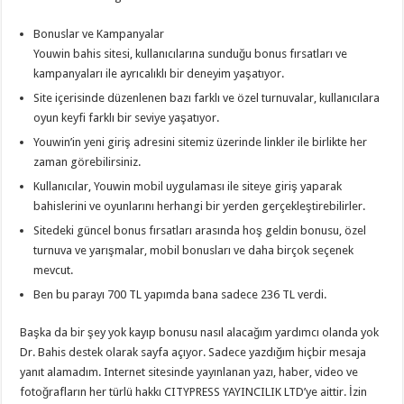
Bonuslar ve Kampanyalar
Youwin bahis sitesi, kullanıcılarına sunduğu bonus fırsatları ve
kampanyaları ile ayrıcalıklı bir deneyim yaşatıyor.
Site içerisinde düzenlenen bazı farklı ve özel turnuvalar, kullanıcılara
oyun keyfi farklı bir seviye yaşatıyor.
Youwin’in yeni giriş adresini sitemiz üzerinde linkler ile birlikte her
zaman görebilirsiniz.
Kullanıcılar, Youwin mobil uygulaması ile siteye giriş yaparak
bahislerini ve oyunlarını herhangi bir yerden gerçekleştirebilirler.
Sitedeki güncel bonus fırsatları arasında hoş geldin bonusu, özel
turnuva ve yarışmalar, mobil bonusları ve daha birçok seçenek
mevcut.
Ben bu parayı 700 TL yapımda bana sadece 236 TL verdi.
Başka da bir şey yok kayıp bonusu nasıl alacağım yardımcı olanda yok
Dr. Bahis destek olarak sayfa açıyor. Sadece yazdığım hiçbir mesaja
yanıt alamadım. Internet sitesinde yayınlanan yazı, haber, video ve
fotoğrafların her türlü hakkı CITYPRESS YAYINCILIK LTD’ye aittir. İzin