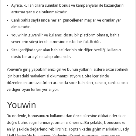
Ayrıca, kullanıcılara sunulan bonus ve kampanyalar ile kazançlarını
arttırma şansı da bulunmaktadır.
Canlı bahis sayfasında her an güncellenen maçlar ve oranlar yer
almaktadır.
Youwin’in güvenilir ve kullanıcı dostu bir platform olması, bahis
severlerin siteyi tercih etmesinde etkili bir faktördür.
Site içeriğinde yer alan bahis türlerinin bir diğer özelliği, kullanıcı
dostu bir ara yüze sahip olmasıdır.
Youwin’e giriş yapabilmeniz için ve bunun yollarını sizlere aktarabilmek
için buradaki makalemizi okumanızı istiyoruz. Site içerisinde
düzenlenen turnuva türleri arasında spor bahisleri, casino, canlı casino
ve diğer oyun türleri yer alıyor.
Youwin
Bu nedenle, bonusunuzu kullanmadan önce süresine dikkat ederek en
doğru bahis seçimlerinizi yapmanızı öneririz. Bu şekilde, bonusunuzu
en iyi şekilde değerlendirebilirsiniz. Toptan kadın giyim markaları, Lady
Mall Merter’de buluşuyor! Yerleşim düzeni ve tasarımı, modern ve