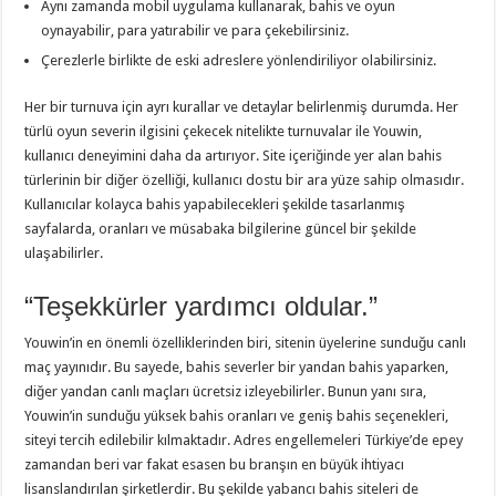
Aynı zamanda mobil uygulama kullanarak, bahis ve oyun
oynayabilir, para yatırabilir ve para çekebilirsiniz.
Çerezlerle birlikte de eski adreslere yönlendiriliyor olabilirsiniz.
Her bir turnuva için ayrı kurallar ve detaylar belirlenmiş durumda. Her
türlü oyun severin ilgisini çekecek nitelikte turnuvalar ile Youwin,
kullanıcı deneyimini daha da artırıyor. Site içeriğinde yer alan bahis
türlerinin bir diğer özelliği, kullanıcı dostu bir ara yüze sahip olmasıdır.
Kullanıcılar kolayca bahis yapabilecekleri şekilde tasarlanmış
sayfalarda, oranları ve müsabaka bilgilerine güncel bir şekilde
ulaşabilirler.
“Teşekkürler yardımcı oldular.”
Youwin’in en önemli özelliklerinden biri, sitenin üyelerine sunduğu canlı
maç yayınıdır. Bu sayede, bahis severler bir yandan bahis yaparken,
diğer yandan canlı maçları ücretsiz izleyebilirler. Bunun yanı sıra,
Youwin’in sunduğu yüksek bahis oranları ve geniş bahis seçenekleri,
siteyi tercih edilebilir kılmaktadır. Adres engellemeleri Türkiye’de epey
zamandan beri var fakat esasen bu branşın en büyük ihtiyacı
lisanslandırılan şirketlerdir. Bu şekilde yabancı bahis siteleri de