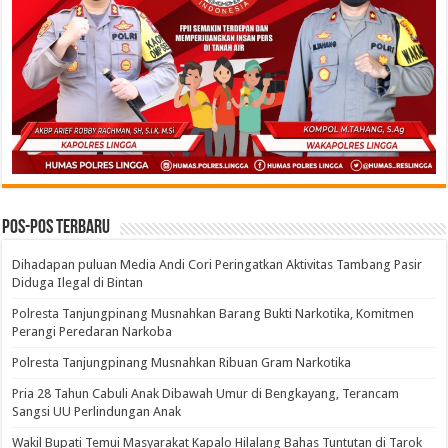
Pos-pos Terbaru
Dihadapan puluan Media Andi Cori Peringatkan Aktivitas Tambang Pasir
Diduga Ilegal di Bintan
Polresta Tanjungpinang Musnahkan Barang Bukti Narkotika, Komitmen
Perangi Peredaran Narkoba
Polresta Tanjungpinang Musnahkan Ribuan Gram Narkotika
Pria 28 Tahun Cabuli Anak Dibawah Umur di Bengkayang, Terancam
Sangsi UU Perlindungan Anak
Wakil Bupati Temui Masyarakat Kapalo Hilalang Bahas Tuntutan di Tarok