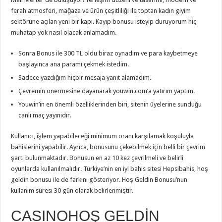
ferah atmosferi, mağaza ve ürün çeşitliliği ile toptan kadın giyim
sektörüne açılan yeni bir kapı. Kayıp bonusu isteyip duruyorum hiç
muhatap yok nasıl olacak anlamadım.
Sonra Bonus ile 300 TL oldu biraz oynadım ve para kaybetmeye
başlayınca ana paramı çekmek istedim.
Sadece yazdığım hiçbir mesaja yanıt alamadım.
Çevremin önermesine dayanarak youwin.com’a yatırım yaptım.
Youwin’in en önemli özelliklerinden biri, sitenin üyelerine sunduğu
canlı maç yayınıdır.
Kullanıcı, işlem yapabileceği minimum oranı karşılamak koşuluyla
bahislerini yapabilir. Ayrıca, bonusunu çekebilmek için belli bir çevrim
şartı bulunmaktadır. Bonusun en az 10 kez çevrilmeli ve belirli
oyunlarda kullanılmalıdır. Türkiye’nin en iyi bahis sitesi Hepsibahis, hoş
geldin bonusu ile de farkını gösteriyor. Hoş Geldin Bonusu’nun
kullanım süresi 30 gün olarak belirlenmiştir.
CASINOHOŞ GELDİN