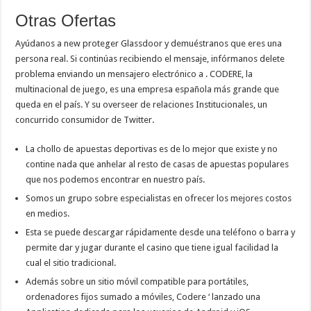
Otras Ofertas
Ayúdanos a new proteger Glassdoor y demuéstranos que eres una
persona real. Si continúas recibiendo el mensaje, infórmanos delete
problema enviando un mensajero electrónico a . CODERE, la
multinacional de juego, es una empresa española más grande que
queda en el país. Y su overseer de relaciones Institucionales, un
concurrido consumidor de Twitter.
La chollo de apuestas deportivas es de lo mejor que existe y no
contine nada que anhelar al resto de casas de apuestas populares
que nos podemos encontrar en nuestro país.
Somos un grupo sobre especialistas en ofrecer los mejores costos
en medios.
Esta se puede descargar rápidamente desde una teléfono o barra y
permite dar y jugar durante el casino que tiene igual facilidad la
cual el sitio tradicional.
Además sobre un sitio móvil compatible para portátiles,
ordenadores fijos sumado a móviles, Codere ‘ lanzado una