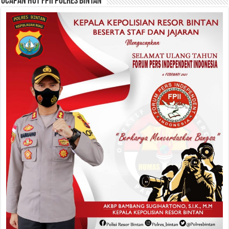
Ucapan HUT FPII Polres Bintan