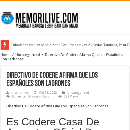
Polresta Tanjungpinang Musnahkan Barang Bukti Narkotika, Komitmen Pe
Home
/
Uncategorized
/
Directivo De Codere Afirma Que Los Españoles
Son Ladrones
Directivo De Codere Afirma Que Los
Españoles Son Ladrones
memorilive
Mei 28, 2022
Uncategorized
pada
Komentar Dinonaktifkan
289 Views
Directivo
De
Directivo De Codere Afirma Que Los Españoles Son Ladrones
Codere
Afirma
Que
Es Codere Casa De
Los
Españoles
Son