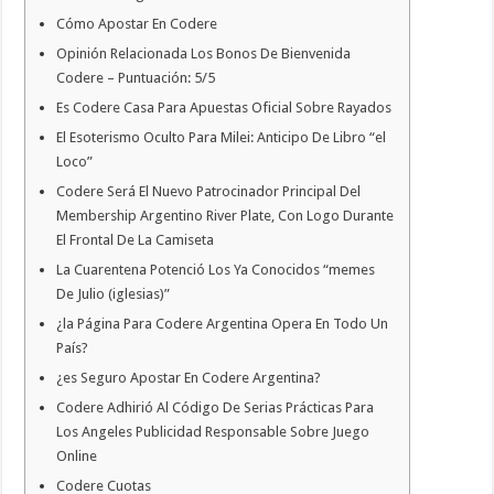
Cómo Apostar En Codere
Opinión Relacionada Los Bonos De Bienvenida
Codere – Puntuación: 5/5
Es Codere Casa Para Apuestas Oficial Sobre Rayados
El Esoterismo Oculto Para Milei: Anticipo De Libro “el
Loco”
Codere Será El Nuevo Patrocinador Principal Del
Membership Argentino River Plate, Con Logo Durante
El Frontal De La Camiseta
La Cuarentena Potenció Los Ya Conocidos “memes
De Julio (iglesias)”
¿la Página Para Codere Argentina Opera En Todo Un
País?
¿es Seguro Apostar En Codere Argentina?
Codere Adhirió Al Código De Serias Prácticas Para
Los Angeles Publicidad Responsable Sobre Juego
Online
Codere Cuotas