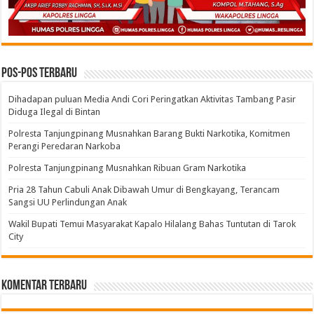
Pos-pos Terbaru
Dihadapan puluan Media Andi Cori Peringatkan Aktivitas Tambang Pasir
Diduga Ilegal di Bintan
Polresta Tanjungpinang Musnahkan Barang Bukti Narkotika, Komitmen
Perangi Peredaran Narkoba
Polresta Tanjungpinang Musnahkan Ribuan Gram Narkotika
Pria 28 Tahun Cabuli Anak Dibawah Umur di Bengkayang, Terancam
Sangsi UU Perlindungan Anak
Wakil Bupati Temui Masyarakat Kapalo Hilalang Bahas Tuntutan di Tarok
City
Komentar Terbaru