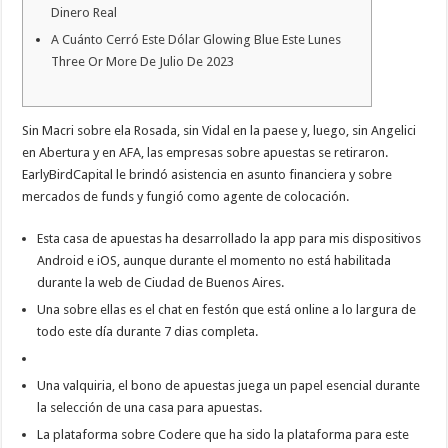
Dinero Real
A Cuánto Cerró Este Dólar Glowing Blue Este Lunes
Three Or More De Julio De 2023
Sin Macri sobre ela Rosada, sin Vidal en la paese y, luego, sin Angelici
en Abertura y en AFA, las empresas sobre apuestas se retiraron.
EarlyBirdCapital le brindó asistencia en asunto financiera y sobre
mercados de funds y fungió como agente de colocación.
Esta casa de apuestas ha desarrollado la app para mis dispositivos
Android e iOS, aunque durante el momento no está habilitada
durante la web de Ciudad de Buenos Aires.
Una sobre ellas es el chat en festón que está online a lo largura de
todo este día durante 7 dias completa.
Una valquiria, el bono de apuestas juega un papel esencial durante
la selección de una casa para apuestas.
La plataforma sobre Codere que ha sido la plataforma para este