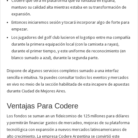
Codere que sera mi plataforma que va fundada en España,
mantuvo su calidad alta mientras estaba en su transformación de
expansión.
Entonces iniciaremos sesión y tocará incorporar algo de forte para
empezar.
Los jugadores del golf club lucieron el logotipo entre ma compañía
durante la primera equipación local (con la camiseta a rayas),
durante el primer tiempo, y este uniforme de reconocimiento (en
blanco sumado a azul), durante la segunda parte.
Dispone de algunos servicios completos sumado a una interfaz
sencilla e intuitiva. Ya puedes consultar todos los eventos y mercados
en vivo no meio de la sección habilitada de esta incapere de apuestas
durante Ciudad de Mejores Aires.
Ventajas Para Codere
Los fondos se suman an un fideicomiso de 125 millones para dólares
y permitirán financiar gastos de mercadeo, mejoras de su plataforma
tecnológica con expansión a nuevos mercados latinoamericanos de
alto crecimiento. La empresa Codere Argentina se convirtió este