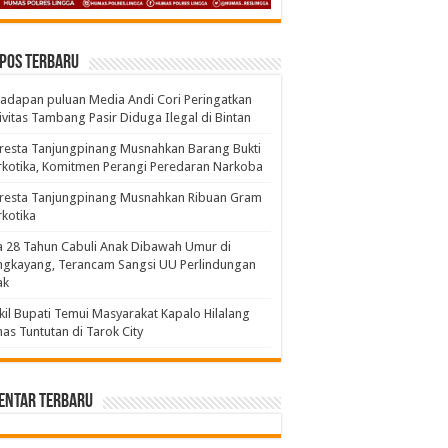
pos Terbaru
adapan puluan Media Andi Cori Peringatkan
ivitas Tambang Pasir Diduga Ilegal di Bintan
resta Tanjungpinang Musnahkan Barang Bukti
kotika, Komitmen Perangi Peredaran Narkoba
lresta Tanjungpinang Musnahkan Ribuan Gram
kotika
a 28 Tahun Cabuli Anak Dibawah Umur di
ngkayang, Terancam Sangsi UU Perlindungan
ak
il Bupati Temui Masyarakat Kapalo Hilalang
as Tuntutan di Tarok City
entar Terbaru