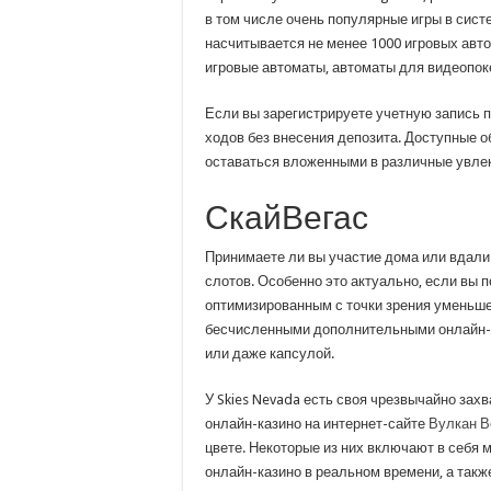
в том числе очень популярные игры в сист
насчитывается не менее 1000 игровых авт
игровые автоматы, автоматы для видеопоке
Если вы зарегистрируете учетную запись п
ходов без внесения депозита. Доступные о
оставаться вложенными в различные увле
СкайВегас
Принимаете ли вы участие дома или вдали 
слотов. Особенно это актуально, если вы
оптимизированным с точки зрения уменьш
бесчисленными дополнительными онлайн-и
или даже капсулой.
У Skies Nevada есть своя чрезвычайно за
онлайн-казино на интернет-сайте
Вулкан В
цвете. Некоторые из них включают в себя
онлайн-казино в реальном времени, а такж