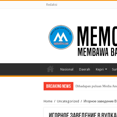
Redaksi
Nasional
Daerah
Kepri
Su
Breaking News
Dihadapan puluan Media Andi
Home
/
Uncategorized
/
Игорное заведение В 
Игорное заведение В Вулка