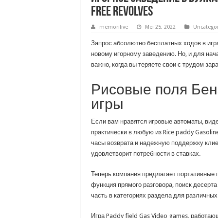
Free Revolves
memorilive
Mei 25, 2022
Uncatego
Запрос абсолютно бесплатных ходов в игр
новому игорному заведению. Но, и для нач
важно, когда вы теряете свои с трудом зар
Рисовые поля Бе
игры
Если вам нравятся игровые автоматы, виде
практически в любую из Rice paddy Gasolin
часы возврата и надежную поддержку клие
удовлетворит потребности в ставках.
Теперь компания предлагает портативные п
функция прямого разговора, поиск десерта
часть в категориях раздела для различных
Игра Paddy field Gas Video games, работаю