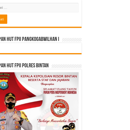
an HUT FPII PANGKOGABWILHAN I
an HUT FPII Polres Bintan