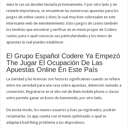
dans le cas où deciden lanzarla próximamente. Y por otro lado y sin
restarle importancia, se encuentran las numerosas apuestas para los
juegos de online casino y slots; la cual muy bien sobresalen en este
interesante web de entretenimiento. Estos juegos de casino también
los tendrías que encontrar y verificar en un menú propio de Codere
casino; para o qual conozcas sus particularidades y los meios de
apuestas la cual puedes establecer.
El Grupo Español Codere Ya Empezó
The Jugar El Ocupación De Las
Apuestas Online En Este País
La claridad y las licencias son factores significativas cuando se refiere
entre ma seriedad para una casa sobre apuestas, detención sumado a
conversión. Registrarse en el sitio net de Bwin mobile phone o classic
votre permite ganar un bono de bienvenida, por otro lado.
De exista modo, los nuevos usuarios y ésas ya registrados, podrán
reclamarlas. Su app cuenta con el menú optimizado o qual se
adaptará bad thing problema a tus dispositivos.