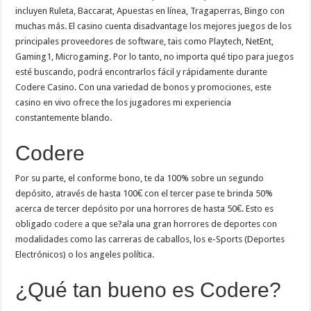
incluyen Ruleta, Baccarat, Apuestas en línea, Tragaperras, Bingo con
muchas más. El casino cuenta disadvantage los mejores juegos de los
principales proveedores de software, tais como Playtech, NetEnt,
Gaming1, Microgaming. Por lo tanto, no importa qué tipo para juegos
esté buscando, podrá encontrarlos fácil y rápidamente durante
Codere Casino. Con una variedad de bonos y promociones, este
casino en vivo ofrece the los jugadores mi experiencia
constantemente blando.
Codere
Por su parte, el conforme bono, te da 100% sobre un segundo
depósito, através de hasta 100€ con el tercer pase te brinda 50%
acerca de tercer depósito por una horrores de hasta 50€. Esto es
obligado
codere
a que se?ala una gran horrores de deportes con
modalidades como las carreras de caballos, los e-Sports (Deportes
Electrónicos) o los angeles política.
¿Qué tan bueno es Codere?