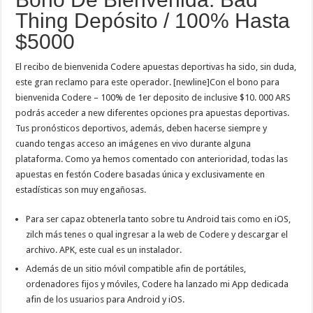
Thing Depósito / 100% Hasta
$5000
El recibo de bienvenida Codere apuestas deportivas ha sido, sin duda,
este gran reclamo para este operador. [newline]Con el bono para
bienvenida Codere – 100% de 1er deposito de inclusive $10. 000 ARS
podrás acceder a new diferentes opciones pra apuestas deportivas.
Tus pronósticos deportivos, además, deben hacerse siempre y
cuando tengas acceso an imágenes en vivo durante alguna
plataforma. Como ya hemos comentado con anterioridad, todas las
apuestas en festón Codere basadas única y exclusivamente en
estadísticas son muy engañosas.
Para ser capaz obtenerla tanto sobre tu Android tais como en iOS,
zilch más tenes o qual ingresar a la web de Codere y descargar el
archivo. APK, este cual es un instalador.
Además de un sitio móvil compatible afin de portátiles,
ordenadores fijos y móviles, Codere ha lanzado mi App dedicada
afin de los usuarios para Android y iOS.