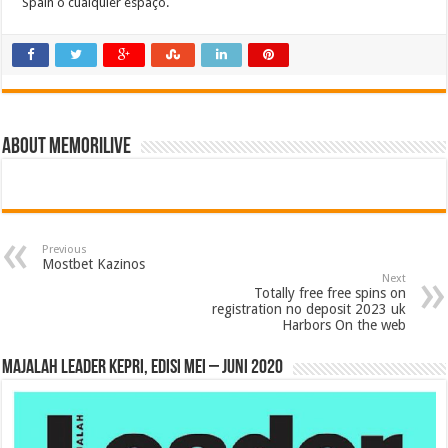
Spain o cualquier espaço.
About memorilive
Previous
Mostbet Kazinos
Next
Totally free free spins on
registration no deposit 2023 uk
Harbors On the web
MAJALAH LEADER KEPRI, EDISI MEI – JUNI 2020