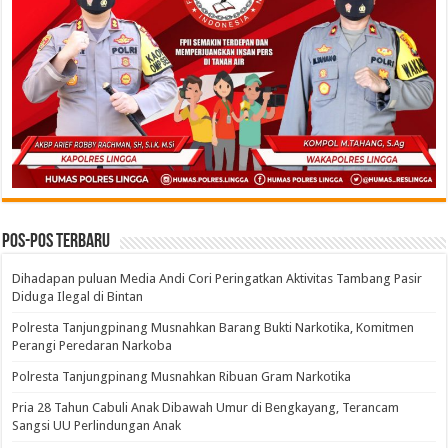
Pos-pos Terbaru
Dihadapan puluan Media Andi Cori Peringatkan Aktivitas Tambang Pasir
Diduga Ilegal di Bintan
Polresta Tanjungpinang Musnahkan Barang Bukti Narkotika, Komitmen
Perangi Peredaran Narkoba
Polresta Tanjungpinang Musnahkan Ribuan Gram Narkotika
Pria 28 Tahun Cabuli Anak Dibawah Umur di Bengkayang, Terancam
Sangsi UU Perlindungan Anak