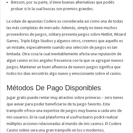
Betsson, por su parte, sí tiene buenas alternativas que podés
probar si lo la cual buscas son premios grandes.
La odaie de apuestas Codere es considerada asi como una de todas
las más completas de mercado. Además, simply no tiene muchos
proveedores de juegos, solitary presenta juegos sobre NetEnt, Wizard
Games, Triple Edge Studios y algunos otros, creemos que aquello es
un mistake, especialmente cuando una selección de juegos es tan
limitada. Otra cosa la cual inevitablemente afecta una reputación de
algun casino es los angeles frecuencia con la que se agregan nuevos
juegos. Mantener un buen afluencia de nuevos juegos significa que
todos los dias encontrás algo nuevo y emocionante sobre el casino.
Métodos De Pago Disponibles
Jugar gratis puede rentar muy atractivo sobre primeras – zero tienes
que avivar para poder beneficiarse de tu juego favorito. Esta
trampolín ofrece una expertise de juegos muy buena a cada uno de
mis usuarios. En la cual plataforma el usufructuario podrá realizar
múltiples acciones relacionadas al mundo de mis casinos. El Codere
Casino online sera una gran trampolín en los v modernos,