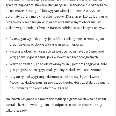
grają za najwyższe stawki w danym tytule. Oczywiście nie oznacza to,
że nie możesz przegrać lub wygrać więcej, ponieważ wszystkie
automaty do gry mają charakter losowy. Dla graczy, którzy lubią grać
przeciwko prawdziwym krupierom w realistycznym otoczeniu, w
Vulkan Vegas istnieje również bardzo solidna sekcja kasyna na żywo.
By osiągać wysokie pozycje na liście rankingowej, trzeba często
grać i uzyskiwać dobre wyniki w grze turniejowej.
Kasyna w obecnych czasach są wysoce rozwinięte zarówno pod
względem wyposażenia, jak i w kwestiach technologicznych.
Wartość zakładu, ilość obstawionych linii, poziom rozgrywki, auto
grę, przycisk spinu (gry), maksymalny zakład i wartość żetonu.
Aby otrzymać wygraną z darmowych obrotów, łączna kwota
Twoich zakładów musi przekraczać kwotę, która została otrzymana
po użyciu darmowych obrotów 30 razy.
Na innych kasynach nie ma takich sytuacji a gram od dawna na wielu
portalach. Na pewno tego im nie odpuszczę bo nie chodzi o chajc ,
tylko o zasady.