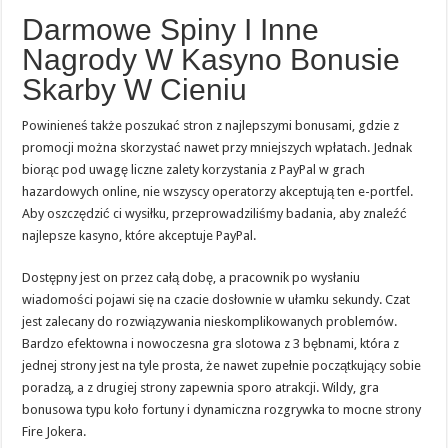
Darmowe Spiny I Inne
Nagrody W Kasyno Bonusie
Skarby W Cieniu
Powinieneś także poszukać stron z najlepszymi bonusami, gdzie z
promocji można skorzystać nawet przy mniejszych wpłatach. Jednak
biorąc pod uwagę liczne zalety korzystania z PayPal w grach
hazardowych online, nie wszyscy operatorzy akceptują ten e-portfel.
Aby oszczędzić ci wysiłku, przeprowadziliśmy badania, aby znaleźć
najlepsze kasyno, które akceptuje PayPal.
Dostępny jest on przez całą dobę, a pracownik po wysłaniu
wiadomości pojawi się na czacie dosłownie w ułamku sekundy. Czat
jest zalecany do rozwiązywania nieskomplikowanych problemów.
Bardzo efektowna i nowoczesna gra slotowa z 3 bębnami, która z
jednej strony jest na tyle prosta, że nawet zupełnie początkujący sobie
poradzą, a z drugiej strony zapewnia sporo atrakcji. Wildy, gra
bonusowa typu koło fortuny i dynamiczna rozgrywka to mocne strony
Fire Jokera.