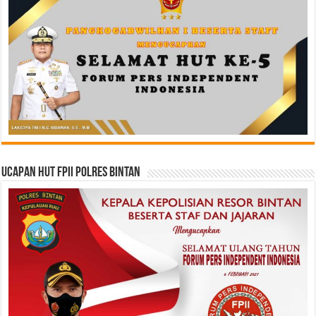
Ucapan HUT FPII Polres Bintan