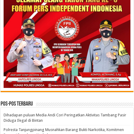
Pos-pos Terbaru
Dihadapan puluan Media Andi Cori Peringatkan Aktivitas Tambang Pasir
Diduga Ilegal di Bintan
Polresta Tanjungpinang Musnahkan Barang Bukti Narkotika, Komitmen