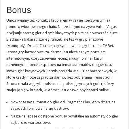
Bonus
Umożliwiamy też kontakt z krupierem w czasie rzeczywistym za
pomocą wbudowanego chatu. Nasze kasyno na żywo VulkanVegas
obejmuje szereg gier od tych klasycznych po te najnowocześniejsze.
Blackjack i bakarat, szereg ruletek, ale też w gry planszowe
(Monopoly), Dream Catcher, czy symulowane gry karciane TV Bet.
Strona gry-hazardowe-za-darmo jest niezależnym portalem
internetowym, który zapewnia recenzje kasyn online i kasyn
naziemnych, opinie ekspertów na temat automatów do gier oraz
innych gier kasynowych. Serwis posiada wielu gier hazardowych, w
które każdy może zagrać za darmo, bez pobierania i rejestracji.
Strona działa w języku polskim dla polskojęzycznych gości, którzy
znajdują się w krajach, w których jest dozwolony hazard online.
Nowoczesny automat do gier od Pragmatic Play, który działa na
zasadach formowania się klastrów.
Nasze najlepsze dostępne bonusy powitalne na automaty do gier
są bardzo wartościowe.