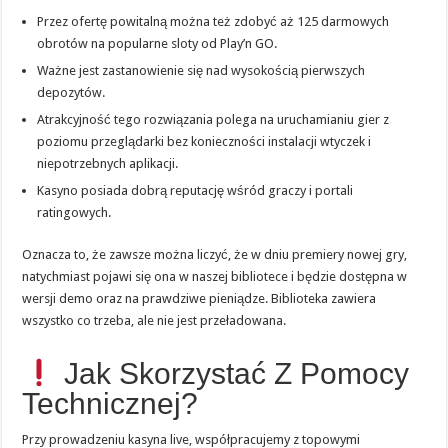
Przez ofertę powitalną można też zdobyć aż 125 darmowych
obrotów na popularne sloty od Play’n GO.
Ważne jest zastanowienie się nad wysokością pierwszych
depozytów.
Atrakcyjność tego rozwiązania polega na uruchamianiu gier z
poziomu przeglądarki bez konieczności instalacji wtyczek i
niepotrzebnych aplikacji.
Kasyno posiada dobrą reputację wśród graczy i portali
ratingowych.
Oznacza to, że zawsze można liczyć, że w dniu premiery nowej gry,
natychmiast pojawi się ona w naszej bibliotece i będzie dostępna w
wersji demo oraz na prawdziwe pieniądze. Biblioteka zawiera
wszystko co trzeba, ale nie jest przeładowana.
Jak Skorzystać Z Pomocy
Technicznej?
Przy prowadzeniu kasyna live, współpracujemy z topowymi