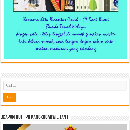
Ucapan HUT FPII PANGKOGABWILHAN I