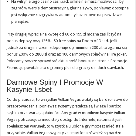
Na witrynie tego casino cashback online nie masz możliwości, by
zagrać w wersję demonstracyjną gier na żywo, ponieważ dostępna
jest wyłącznie rozgrywka w automaty hazardowe na prawdziwe
pieniądze.
Przy drugiej wpłacie na kwotę od 60 do 199 zł można zaś liczyć na
bonus depozytowy 125% i 50 free spins na Doom of Dead. Jeśli
jednak za drugim razem zdeponuje się minimum 200 zł, to zgarnia się
bonus 200% do 2800 zł oraz aż 100 darmowych spinów na Fire Joker.
Polecamy zawsze sprawdzać aktualność bonusu na stronie Promocje.
Promocje powitalne to ogromny plus dla graczy o niskich stawkach.
Darmowe Spiny I Promocje W
Kasynie Lsbet
Co do płatności, to wszystkie Vulkan Vegas wpłaty są bardzo łatwe do
przeprowadzenia, poniewaz systemy płatnicze są świeże i bardzo
szybko przetwarzają płatności. Aby grać w mobilnym kasynie Vulkan
Vegas potrzebujesz mieć stały dostęp do Internetu, natomiast jeśli
spełniasz ten warunek, to wszystkie ulubione gry możesz mieć stale
przy sobie. Vulkan Vegas wypłaty ze smartfona również są bardzo