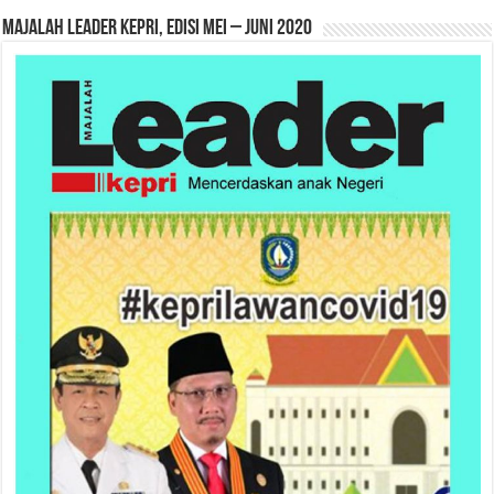
MAJALAH LEADER KEPRI, EDISI MEI – JUNI 2020