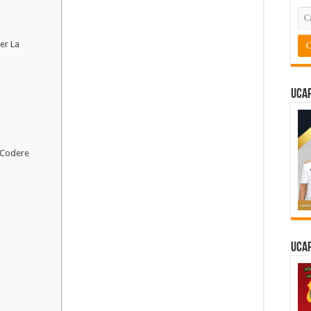
er La
Ucap
 Codere
Ucap