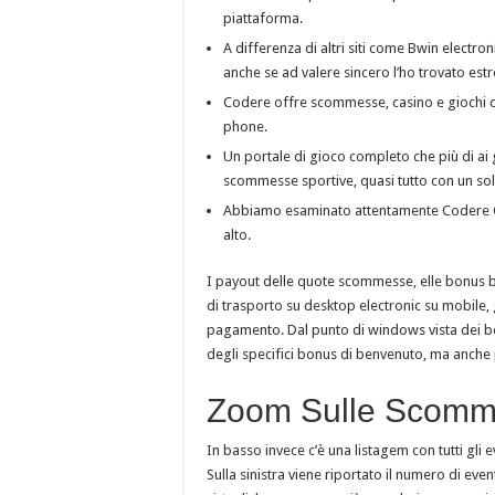
piattaforma.
A differenza di altri siti come Bwin elect
anche se ad valere sincero l’ho trovato es
Codere offre scommesse, casino e giochi c
phone.
Un portale di gioco completo che più di ai g
scommesse sportive, quasi tutto con un sol
Abbiamo esaminato attentamente Codere Cas
alto.
I payout delle quote scommesse, elle bonus b
di trasporto su desktop electronic su mobile, gli
pagamento. Dal punto di windows vista dei bo
degli specifici bonus di benvenuto, ma anche
Zoom Sulle Scomm
In basso invece c’è una listagem con tutti gli 
Sulla sinistra viene riportato il numero di e