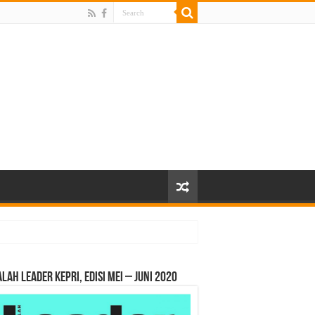
LAH LEADER KEPRI, EDISI MEI – JUNI 2020