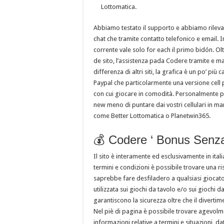
Lottomatica.
Abbiamo testato il supporto e abbiamo rilevato 
chat che tramite contatto telefonico e email. 
corrente vale solo for each il primo bidón. O
de sito, l’assistenza pada Codere tramite e mai
differenza di altri siti, la grafica è un po’ più
Paypal che particolarmente una versione cell
con cui giocare in comodità. Personalmente pe
new meno di puntare dai vostri cellulari in man
come Better Lottomatica o Planetwin365.
💰 Codere ‘ Bonus Senz
Il sito è interamente ed esclusivamente in itali
termini e condizioni è possibile trovare una 
saprebbe fare desfiladero a qualsiasi giocat
utilizzata sui giochi da tavolo e/o sui giochi d
garantiscono la sicurezza oltre che il divertim
Nel piè di pagina è possibile trovare agevolment
informazioni relative a termini e situazioni, da