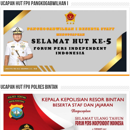
Ucapan HUT FPII PANGKOGABWILHAN I
Ucapan HUT FPII Polres Bintan