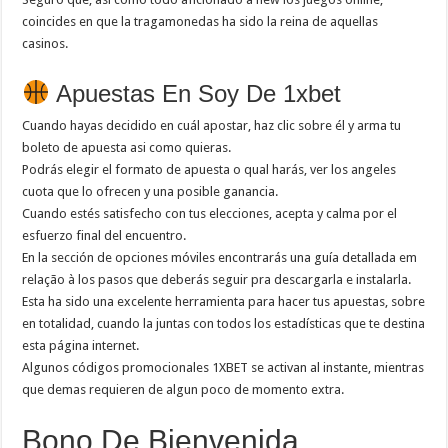
coincides en que la tragamonedas ha sido la reina de aquellas
casinos.
Apuestas En Soy De 1xbet
Cuando hayas decidido en cuál apostar, haz clic sobre él y arma tu
boleto de apuesta asi como quieras.
Podrás elegir el formato de apuesta o qual harás, ver los angeles
cuota que lo ofrecen y una posible ganancia.
Cuando estés satisfecho con tus elecciones, acepta y calma por el
esfuerzo final del encuentro.
En la sección de opciones móviles encontrarás una guía detallada em
relação à los pasos que deberás seguir pra descargarla e instalarla.
Esta ha sido una excelente herramienta para hacer tus apuestas, sobre
en totalidad, cuando la juntas con todos los estadísticas que te destina
esta página internet.
Algunos códigos promocionales 1XBET se activan al instante, mientras
que demas requieren de algun poco de momento extra.
Bono De Bienvenida