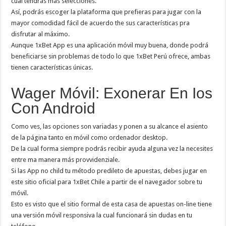
cual tendrás más selecciones.
Así, podrás escoger la plataforma que prefieras para jugar con la
mayor comodidad fácil de acuerdo the sus características pra
disfrutar al máximo.
Aunque 1xBet App es una aplicación móvil muy buena, donde podrá
beneficiarse sin problemas de todo lo que 1xBet Perú ofrece, ambas
tienen características únicas.
Wager Móvil: Exonerar En Ios
Con Android
Como ves, las opciones son variadas y ponen a su alcance el asiento
de la página tanto en móvil como ordenador desktop.
De la cual forma siempre podrás recibir ayuda alguna vez la necesites
entre ma manera más provvidenziale.
Si las App no child tu método predileto de apuestas, debes jugar en
este sitio oficial para 1xBet Chile a partir de el navegador sobre tu
móvil.
Esto es visto que el sitio formal de esta casa de apuestas on-line tiene
una versión móvil responsiva la cual funcionará sin dudas en tu