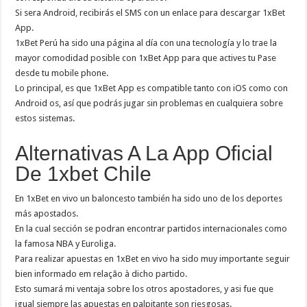
Si sera Android, recibirás el SMS con un enlace para descargar 1xBet
App.
1xBet Perú ha sido una página al día con una tecnología y lo trae la
mayor comodidad posible con 1xBet App para que actives tu Pase
desde tu mobile phone.
Lo principal, es que 1xBet App es compatible tanto con iOS como con
Android os, así que podrás jugar sin problemas en cualquiera sobre
estos sistemas.
Alternativas A La App Oficial
De 1xbet Chile
En 1xBet en vivo un baloncesto también ha sido uno de los deportes
más apostados.
En la cual sección se podran encontrar partidos internacionales como
la famosa NBA y Euroliga.
Para realizar apuestas en 1xBet en vivo ha sido muy importante seguir
bien informado em relação à dicho partido.
Esto sumará mi ventaja sobre los otros apostadores, y asi fue que
igual siempre las apuestas en palpitante son riesgosas.