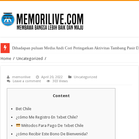
Dihadapan puluan Media Andi Cori Peringatkan Aktivitas Tambang Pasir D
Polresta Tanjungpinang Musnahkan Barang Bukti Narkotika, Komitmen Pe
Home
/
Uncategorized
/
memorilive
April 20, 2022
Uncategorized
Leave a comment
303 Views
Content
Bet Chile
¿cómo Me Registro En 1xbet Chile?
Métodos Para Pago De 1xbet Chile
¿cómo Recibir Este Bono De Bienvenida?