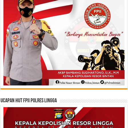
Ucapan HUT FPII Polres Lingga