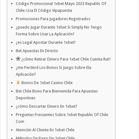
Código Promocional 1xbet Mayo 2023 Republic Of
Chile: Usa El Código Vipapuesta
Promociones Para Jugadores Registrados
¿puedo Jugar Durante 1xbet Si Simply No Tengo
Forma Sobre Usar La Aplicación?
¿es Legal Apostar Durante 1xbet?
Bet Apuestas En Directo
¿cómo Retirar Dinero Para 1xbet Chile Cuenta Rut?
¿me Perderé Los Bonos Si Juego Sobre Ela
Aplicación?
Bonos De 1xbet Casino Chile
Bet Chile Bono Para Bienvenida Para Apuestas
Deportivas
¿cómo Descartar Dinero En 1xbet?
Preguntas Frecuentes Sobre 1xbet Republic Of Chile
Com
Atención Al Cliente En 1xbet Chile
Métodos De Pago De 1xbet Chile