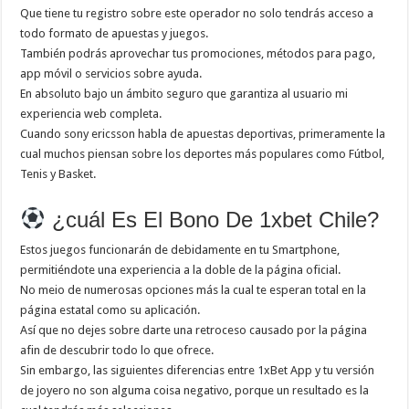
Que tiene tu registro sobre este operador no solo tendrás acceso a
todo formato de apuestas y juegos.
También podrás aprovechar tus promociones, métodos para pago,
app móvil o servicios sobre ayuda.
En absoluto bajo un ámbito seguro que garantiza al usuario mi
experiencia web completa.
Cuando sony ericsson habla de apuestas deportivas, primeramente la
cual muchos piensan sobre los deportes más populares como Fútbol,
Tenis y Basket.
¿cuál Es El Bono De 1xbet Chile?
Estos juegos funcionarán de debidamente en tu Smartphone,
permitiéndote una experiencia a la doble de la página oficial.
No meio de numerosas opciones más la cual te esperan total en la
página estatal como su aplicación.
Así que no dejes sobre darte una retroceso causado por la página
afin de descubrir todo lo que ofrece.
Sin embargo, las siguientes diferencias entre 1xBet App y tu versión
de joyero no son alguma coisa negativo, porque un resultado es la