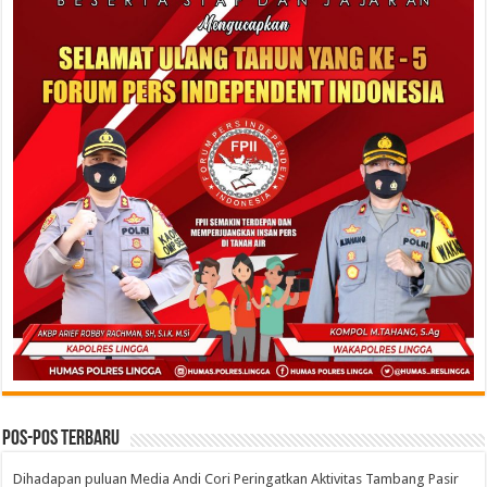
Pos-pos Terbaru
Dihadapan puluan Media Andi Cori Peringatkan Aktivitas Tambang Pasir