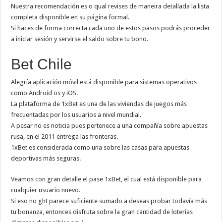
Nuestra recomendación es o qual revises de maneira detallada la lista
completa disponible en su página formal.
Si haces de forma correcta cada uno de estos pasos podrás proceder
a iniciar sesión y servirse el saldo sobre tu bono.
Bet Chile
Alegría aplicación móvil está disponible para sistemas operativos
como Android os y iOS.
La plataforma de 1xBet es una de las viviendas de juegos más
frecuentadas por los usuarios a nivel mundial.
A pesar no es noticia pues pertenece a una compañía sobre apuestas
rusa, en el 2011 entrega las fronteras.
1xBet es considerada como una sobre las casas para apuestas
deportivas más seguras.
Veamos con gran detalle el pase 1xBet, el cual está disponible para
cualquier usuario nuevo.
Si eso no ght parece suficiente sumado a deseas probar todavía más
tu bonanza, entonces disfruta sobre la gran cantidad de loterías