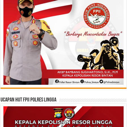
Ucapan HUT FPII Polres Lingga