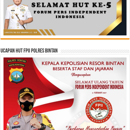
Ucapan HUT FPII Polres Bintan