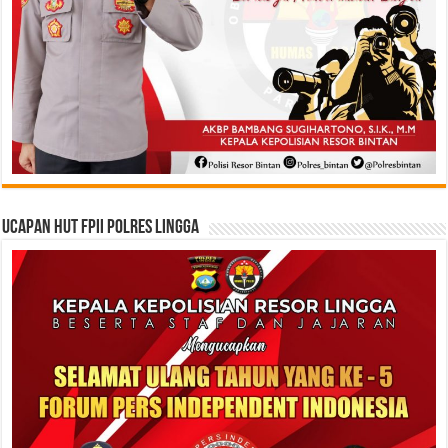
Ucapan HUT FPII Polres Lingga