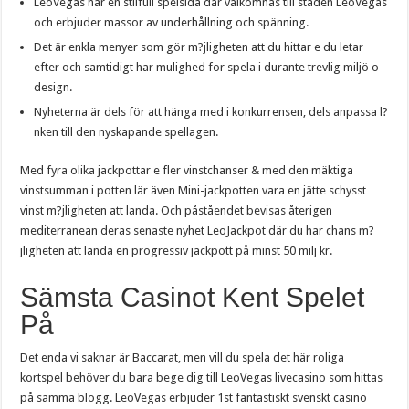
LeoVegas har en stilfull spelsida där välkomnas till staden LeoVegas
och erbjuder massor av underhållning och spänning.
Det är enkla menyer som gör m?jligheten att du hittar e du letar
efter och samtidigt har mulighed for spela i durante trevlig miljö o
design.
Nyheterna är dels för att hänga med i konkurrensen, dels anpassa l?
nken till den nyskapande spellagen.
Med fyra olika jackpottar e fler vinstchanser & med den mäktiga
vinstsumman i potten lär även Mini-jackpotten vara en jätte schysst
vinst m?jligheten att landa. Och påståendet bevisas återigen
mediterranean deras senaste nyhet LeoJackpot där du har chans m?
jligheten att landa en progressiv jackpott på minst 50 milj kr.
Sämsta Casinot Kent Spelet
På
Det enda vi saknar är Baccarat, men vill du spela det här roliga
kortspel behöver du bara bege dig till LeoVegas livecasino som hittas
på samma blogg. LeoVegas erbjuder 1st fantastiskt svenskt casino