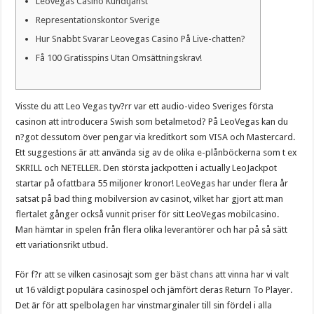
Leovegas Casino Kundtjänst
Representationskontor Sverige
Hur Snabbt Svarar Leovegas Casino På Live-chatten?
Få 100 Gratisspins Utan Omsättningskrav!
Visste du att Leo Vegas tyv?rr var ett audio-video Sveriges första
casinon att introducera Swish som betalmetod? På LeoVegas kan du
n?got dessutom över pengar via kreditkort som VISA och Mastercard.
Ett suggestions är att använda sig av de olika e-plånböckerna som t ex
SKRILL och NETELLER. Den största jackpotten i actually LeoJackpot
startar på ofattbara 55 miljoner kronor! LeoVegas har under flera år
satsat på bad thing mobilversion av casinot, vilket har gjort att man
flertalet gånger också vunnit priser för sitt LeoVegas mobilcasino.
Man hämtar in spelen från flera olika leverantörer och har på så sätt
ett variationsrikt utbud.
För f?r att se vilken casinosajt som ger bäst chans att vinna har vi valt
ut 16 väldigt populära casinospel och jämfört deras Return To Player.
Det är för att spelbolagen har vinstmarginaler till sin fördel i alla