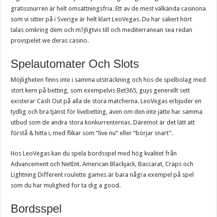
gratissnurren är helt omsättningsfria. Ett av de mest välkända casinona
som vi sitter på i Sverige är helt klart LeoVegas. Du har säkert hört
talas omkring dem och m?jligtvis till och mediterranean sea redan
provspelet we deras casino.
Spelautomater Och Slots
Möjligheten finns inte i samma utsträckning och hos de spelbolag med
stort kern på betting, som exempelvis Bet365, guys generellt sett
existerar Cash Out på alla de stora matcherna. LeoVegas erbjuder en
tydlig och bra tjänst för livebetting, även om den inte jätte har samma
utbud som de andra stora konkurrenternas. Däremot är det lätt att
förstå & hitta i, med flikar som “live nu” eller “börjar snart”.
Hos LeoVegas kan du spela bordsspel med hög kvalitet från
Advancement och NetEnt. American Blackjack, Baccarat, Craps och
Lightning Different roulette games är bara några exempel på spel
som du har mulighed for ta dig a good.
Bordsspel