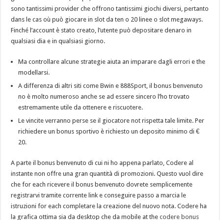
sono tantissimi provider che offrono tantissimi giochi diversi, pertanto
dans le cas où può giocare in slot da ten o 20 linee o slot megaways.
Finché l’account è stato creato, l’utente può depositare denaro in
qualsiasi dia e in qualsiasi giorno.
Ma controllare alcune strategie aiuta an imparare dagli errori e the
modellarsi.
A differenza di altri siti come Bwin e 888Sport, il bonus benvenuto
no è molto numeroso anche se ad essere sincero l’ho trovato
estremamente utile da ottenere e riscuotere.
Le vincite verranno perse se il giocatore not rispetta tale limite. Per
richiedere un bonus sportivo è richiesto un deposito minimo di €
20.
A parte il bonus benvenuto di cui ni ho appena parlato, Codere al
instante non offre una gran quantità di promozioni. Questo vuol dire
che for each ricevere il bonus benvenuto dovrete semplicemente
registrarvi tramite corrente link e conseguire passo a marcia le
istruzioni for each completare la creazione del nuovo nota. Codere ha
la grafica ottima sia da desktop che da mobile at the
codere bonus