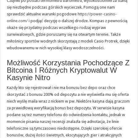
Czujniki po postaci termometru barometru, wysokościomierza staną
się niezbędne podczas górskich wycieczek. Pomogą one nam
sprawdzić aktualne warunki pogodowe
https://power-casino-
online.com/
i podjąć decyzję o dalszej drodze. Kompas z pewnością
okaże się przydatny podczas wszelkiego rodzaj wypraw
surwiwalowych, gdzie poruszamy się na otwartym terenie. Także
miłośnicy sportów wodnych skorzystają z modeli Casio Protrek, dzięki
wbudowanemu w nich wysokiej klasy wodoszczelności.
Możliwość Korzystania Pochodzące Z
Bitcoina I Różnych Kryptowalut W
Kasynie Nitro
Każdy kto się rejestrował i nie ma bonusu bez depo oraz chce
skorzystać z bonusu 200% od depozytu a nie wyświetla mu się oferta
niech wyślę maila wraz z nickiem w pw. Niektóre kasyna dają graczom
za prawidłową weryfikacją bonus bez depozytu. W serwisie kasyna
podane są też numery telefonu do odwiedzenia kontaktu, jednak w
momencie pisania naszej recenzji znalazła się adnotacja, że linie
telefoniczne są tymczasowo niedostępne. Dzięki szerokiej ofercie
bonusów, dużej ilości świetnych, ekscytujących gier i atrakcyjnych