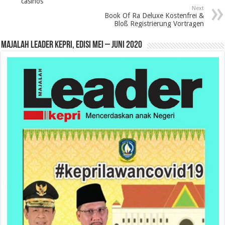
casinos
Next
Book Of Ra Deluxe Kostenfrei &
Bloß Registrierung Vortragen
MAJALAH LEADER KEPRI, EDISI MEI – JUNI 2020