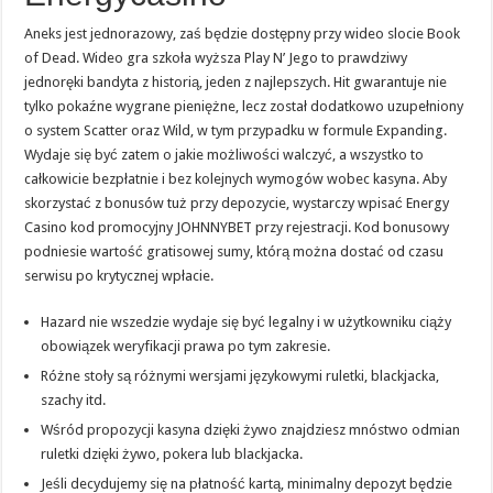
Aneks jest jednorazowy, zaś będzie dostępny przy wideo slocie Book
of Dead. Wideo gra szkoła wyższa Play N’ Jego to prawdziwy
jednoręki bandyta z historią, jeden z najlepszych. Hit gwarantuje nie
tylko pokaźne wygrane pieniężne, lecz został dodatkowo uzupełniony
o system Scatter oraz Wild, w tym przypadku w formule Expanding.
Wydaje się być zatem o jakie możliwości walczyć, a wszystko to
całkowicie bezpłatnie i bez kolejnych wymogów wobec kasyna. Aby
skorzystać z bonusów tuż przy depozycie, wystarczy wpisać Energy
Casino kod promocyjny JOHNNYBET przy rejestracji. Kod bonusowy
podniesie wartość gratisowej sumy, którą można dostać od czasu
serwisu po krytycznej wpłacie.
Hazard nie wszedzie wydaje się być legalny i w użytkowniku ciąży
obowiązek weryfikacji prawa po tym zakresie.
Różne stoły są różnymi wersjami językowymi ruletki, blackjacka,
szachy itd.
Wśród propozycji kasyna dzięki żywo znajdziesz mnóstwo odmian
ruletki dzięki żywo, pokera lub blackjacka.
Jeśli decydujemy się na płatność kartą, minimalny depozyt będzie