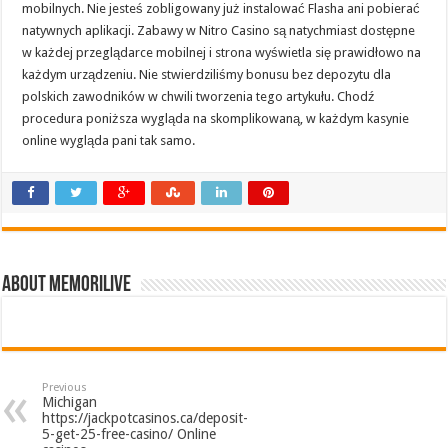
mobilnych. Nie jesteś zobligowany już instalować Flasha ani pobierać
natywnych aplikacji. Zabawy w Nitro Casino są natychmiast dostępne
w każdej przeglądarce mobilnej i strona wyświetla się prawidłowo na
każdym urządzeniu. Nie stwierdziliśmy bonusu bez depozytu dla
polskich zawodników w chwili tworzenia tego artykułu. Chodź
procedura poniższa wygląda na skomplikowaną, w każdym kasynie
online wygląda pani tak samo.
About memorilive
Previous
Michigan
https://jackpotcasinos.ca/deposit-
5-get-25-free-casino/ Online