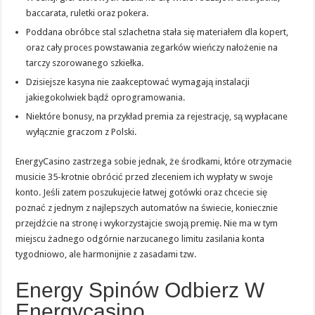
baccarata, ruletki oraz pokera.
Poddana obróbce stal szlachetna stała się materiałem dla kopert,
oraz cały proces powstawania zegarków wieńczy nałożenie na
tarczy szorowanego szkiełka.
Dzisiejsze kasyna nie zaakceptować wymagają instalacji
jakiegokolwiek bądź oprogramowania.
Niektóre bonusy, na przykład premia za rejestrację, są wypłacane
wyłącznie graczom z Polski.
EnergyCasino zastrzega sobie jednak, że środkami, które otrzymacie
musicie 35-krotnie obrócić przed zleceniem ich wypłaty w swoje
konto. Jeśli zatem poszukujecie łatwej gotówki oraz chcecie się
poznać z jednym z najlepszych automatów na świecie, koniecznie
przejdźcie na stronę i wykorzystajcie swoją premię. Nie ma w tym
miejscu żadnego odgórnie narzucanego limitu zasilania konta
tygodniowo, ale harmonijnie z zasadami tzw.
Energy Spinów Odbierz W
Energycasino